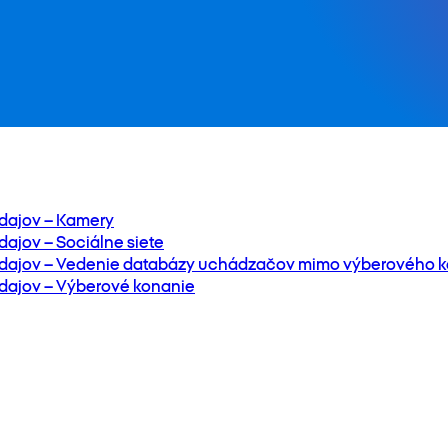
dajov – Kamery
ajov – Sociálne siete
dajov – Vedenie databázy uchádzačov mimo výberového k
dajov – Výberové konanie