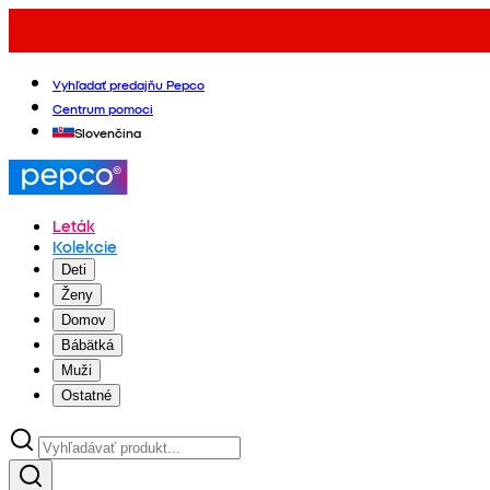
Vyhľadať predajňu Pepco
Centrum pomoci
Slovenčina
Leták
Kolekcie
Deti
Ženy
Domov
Bábätká
Muži
Ostatné