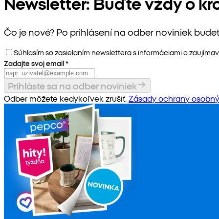
Newsletter: Buďte vždy o kr
Čo je nové? Po prihlásení na odber noviniek bude
Súhlasím so zasielaním newslettera s informáciami o zaujímav
Zadajte svoj email
*
Prihláste sa na odber noviniek
Odber môžete kedykoľvek zrušiť.
Zásady ochrany osobný