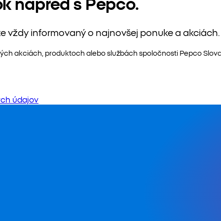
ok napred s Pepco.
te vždy informovaný o najnovšej ponuke a akciách.
ých akciách, produktoch alebo službách spoločnosti Pepco Slovaki
ch údajov