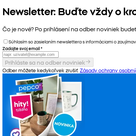
Newsletter: Buďte vždy o kr
Čo je nové? Po prihlásení na odber noviniek bude
Súhlasím so zasielaním newslettera s informáciami o zaujímav
Zadajte svoj email
*
Prihláste sa na odber noviniek
Odber môžete kedykoľvek zrušiť.
Zásady ochrany osobný