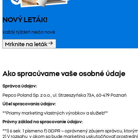
NOVÝ LETÁK!
každý týždeň niečo nové
Mrknite na leták
Ako spracúvame vaše osobné údaje
Správca údajov:
Pepco Poland Sp. z o.o., ul. Strzeszyńska 73A, 60-479 Poznań
Účel spracovania údajov:
**Priamy marketing vlastných výrobkov a služieb**
Právny základ na spracovanie údajov:
**1) 6 sek. 1 písmeno f) GDPR – oprávnený záujem správcu, ktorým
2) V rozsahu, v akom sa bude marketing uskutočňovať prostredn