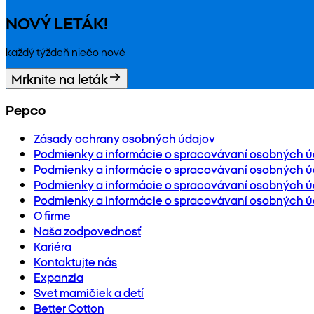
NOVÝ LETÁK!
každý týždeň niečo nové
Mrknite na leták
Pepco
Zásady ochrany osobných údajov
Podmienky a informácie o spracovávaní osobných ú
Podmienky a informácie o spracovávaní osobných úd
Podmienky a informácie o spracovávaní osobných ú
Podmienky a informácie o spracovávaní osobných ú
O firme
Naša zodpovednosť
Kariéra
Kontaktujte nás
Expanzia
Svet mamičiek a detí
Better Cotton