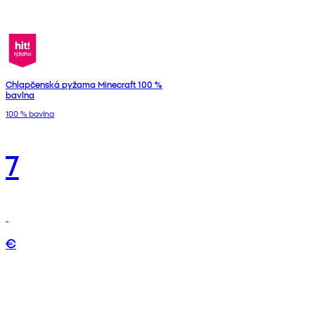
Chlapčenská pyžama Minecraft 100 %
bavlna
100 % bavlna
7
€