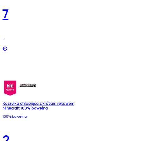
7
€
Koszulka chłopięca z krótkim rękawem
Minecraft 100% bawełna
100% bawełna
2