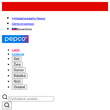
Vyhľadať predajňu Pepco
Centrum pomoci
Slovenčina
Leták
Kolekcie
Deti
Ženy
Domov
Bábätká
Muži
Ostatné