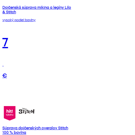
Dojčenská súprava mikina a legíny Lilo
& Stitch
vysoký podiel bavlny
7
€
Súprava dojčenských overalov Stitch
100 % bavlna