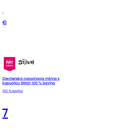
€
Dievčenská rozopínacia mikina s
kapucňou Stitch 100 % bavlna
100 % bavlna
7