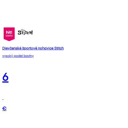
Dievčenské športové nohavice Stitch
vysoký podiel bavlny
6
€