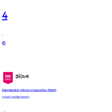
4
€
Dievčenská mikina s kapucňou Stitch
vysoký podiel bavlny