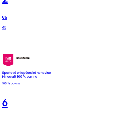
95
€
Športové chlapčenské nohavice
Minecraft 100 % bavlna
100 % bavlna
6