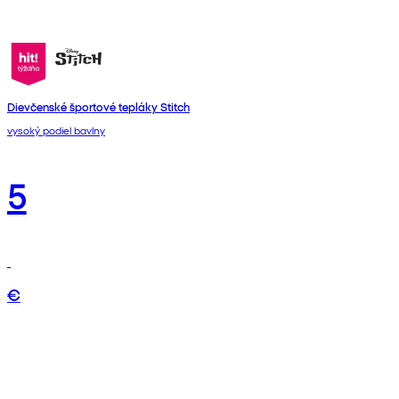
Dievčenské športové tepláky Stitch
vysoký podiel bavlny
5
€