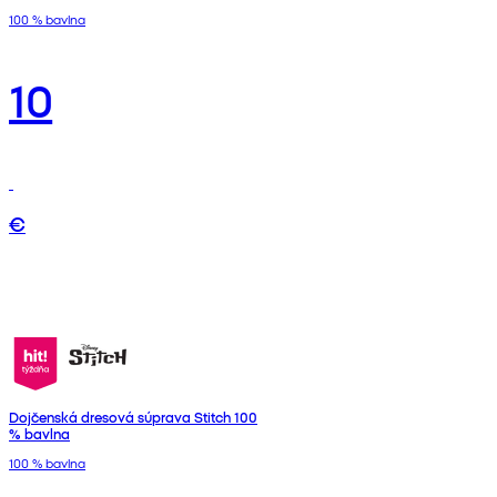
100 % bavlna
10
€
Dojčenská dresová súprava Stitch 100
% bavlna
100 % bavlna