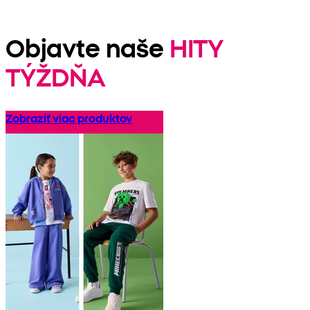
Objavte naše
HITY
TÝŽDŇA
Zobraziť viac produktov