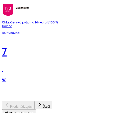
Chlapčenská pyžama Minecraft 100 %
bavlna
100 % bavlna
7
€
Predchádzajúci
Ďalší