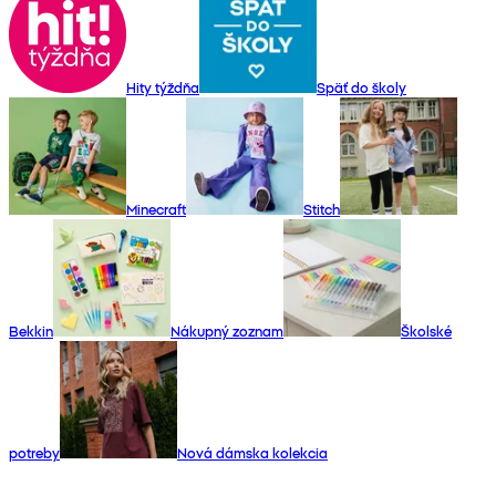
Hity týždňa
Späť do školy
Minecraft
Stitch
Bekkin
Nákupný zoznam
Školské
potreby
Nová dámska kolekcia