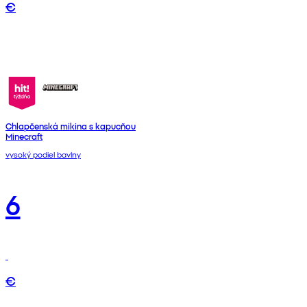
€
Chlapčenská mikina s kapucňou
Minecraft
vysoký podiel bavlny
6
€