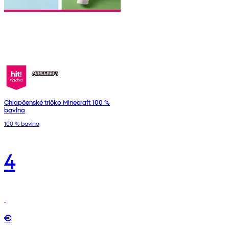
Chlapčenské tričko Minecraft 100 %
bavlna
100 % bavlna
4
€