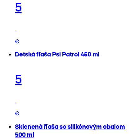
5
€
Detská fľaša Psi Patrol 450 ml
5
€
Sklenená fľaša so silikónovým obalom
500 ml