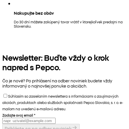
Nakupujte bez obáv
Do 30 dní môžete zakúpený tovar vrátiť v ktorejkoľvek predajni na
Slovensku.
Newsletter: Buďte vždy o krok
napred s Pepco.
Čo je nové? Po prihlásení na odber noviniek budete vždy
informovaný o najnovšej ponuke a akciách.
Súhlasím so zasielaním newslettera s informáciami o zaujímavých
akciách, produktoch alebo službách spoločnosti Pepco Slovakia, s. r. o. e-
mailom na uvedenú e-mailovú adresu.
Zadajte svoj email
*
Prihláste sa na odber noviniek