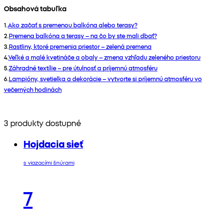
Obsahová tabuľka
1
.
Ako začať s premenou balkóna alebo terasy?
2
.
Premena balkóna a terasy – na čo by ste mali dbať?
3
.
Rastliny, ktoré premenia priestor – zelená premena
4
.
Veľké a malé kvetináče a obaly – zmena vzhľadu zeleného priestoru
5
.
Záhradné textílie – pre útulnosť a príjemnú atmosféru
6
.
Lampióny, svetielka a dekorácie – vytvorte si príjemnú atmosféru vo
večerných hodinách
3 produkty dostupné
Hojdacia sieť
s viazacími šnúrami
7