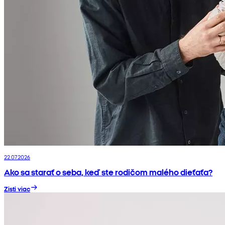
22.07.2026
Ako sa starať o seba, keď ste rodičom malého dieťaťa?
Zisti viac