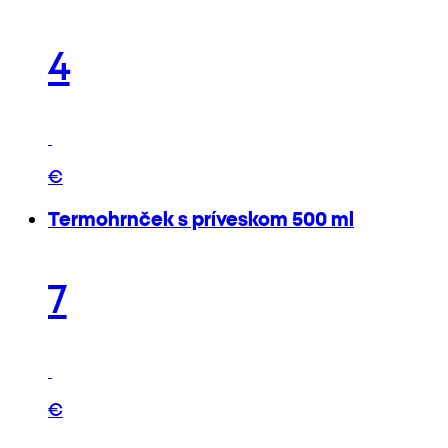
4
€
Termohrnček s príveskom 500 ml
7
€