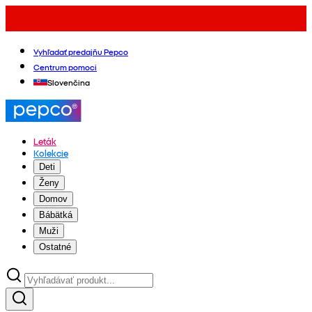
Vyhľadať predajňu Pepco
Centrum pomoci
Slovenčina
Leták
Kolekcie
Deti
Ženy
Domov
Bábätká
Muži
Ostatné