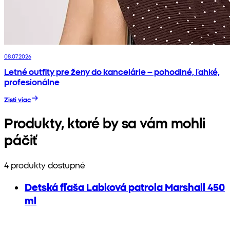
08.07.2026
Letné outfity pre ženy do kancelárie – pohodlné, ľahké,
profesionálne
Zisti viac
Produkty, ktoré by sa vám mohli
páčiť
4 produkty dostupné
Detská fľaša Labková patrola Marshall 450
ml