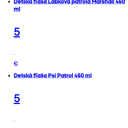
Detská fľaša Labková patrola Marshall 450
ml
5
€
Detská fľaša Psi Patrol 450 ml
5