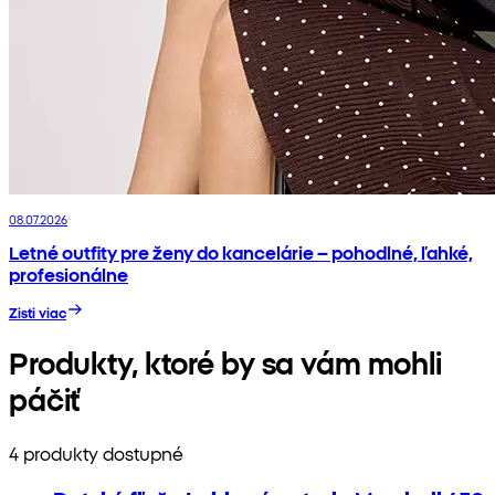
08.07.2026
Letné outfity pre ženy do kancelárie – pohodlné, ľahké,
profesionálne
Zisti viac
Produkty, ktoré by sa vám mohli
páčiť
4 produkty dostupné