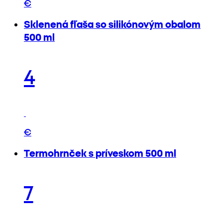
€
Sklenená fľaša so silikónovým obalom
500 ml
4
€
Termohrnček s príveskom 500 ml
7