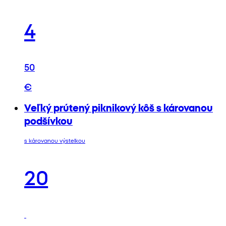
4
50
€
Veľký prútený piknikový kôš s károvanou
podšívkou
s károvanou výstelkou
20