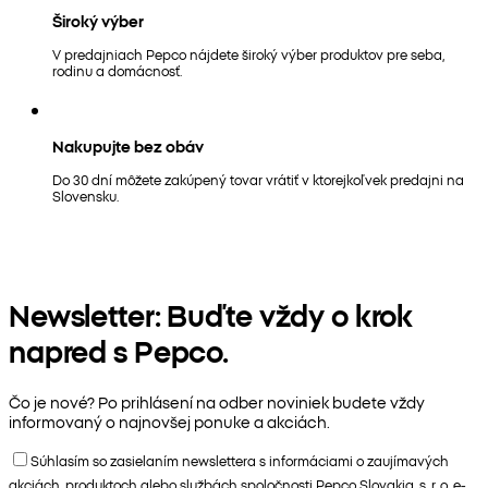
Široký výber
V predajniach Pepco nájdete široký výber produktov pre seba,
rodinu a domácnosť.
Nakupujte bez obáv
Do 30 dní môžete zakúpený tovar vrátiť v ktorejkoľvek predajni na
Slovensku.
Newsletter: Buďte vždy o krok
napred s Pepco.
Čo je nové? Po prihlásení na odber noviniek budete vždy
informovaný o najnovšej ponuke a akciách.
Súhlasím so zasielaním newslettera s informáciami o zaujímavých
akciách, produktoch alebo službách spoločnosti Pepco Slovakia, s. r. o. e-