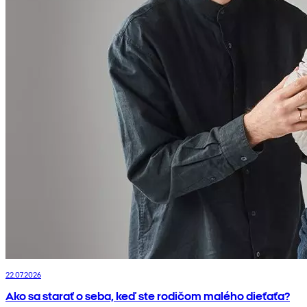
22.07.2026
Ako sa starať o seba, keď ste rodičom malého dieťaťa?