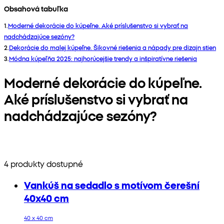
Obsahová tabuľka
1
.
Moderné dekorácie do kúpeľne. Aké príslušenstvo si vybrať na
nadchádzajúce sezóny?
2
.
Dekorácie do malej kúpeľne. Šikovné riešenia a nápady pre dizajn stien
3
.
Módna kúpeľňa 2025: najhorúcejšie trendy a inšpiratívne riešenia
Moderné dekorácie do kúpeľne.
Aké príslušenstvo si vybrať na
nadchádzajúce sezóny?
4 produkty dostupné
Vankúš na sedadlo s motívom čerešní
40x40 cm
40 x 40 cm