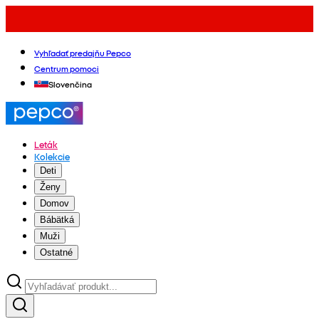
Vyhľadať predajňu Pepco
Centrum pomoci
Slovenčina
Leták
Kolekcie
Deti
Ženy
Domov
Bábätká
Muži
Ostatné