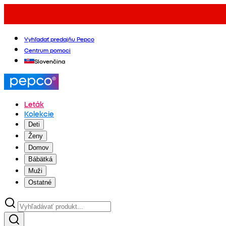
Vyhľadať predajňu Pepco
Centrum pomoci
Slovenčina
Leták
Kolekcie
Deti
Ženy
Domov
Bábätká
Muži
Ostatné