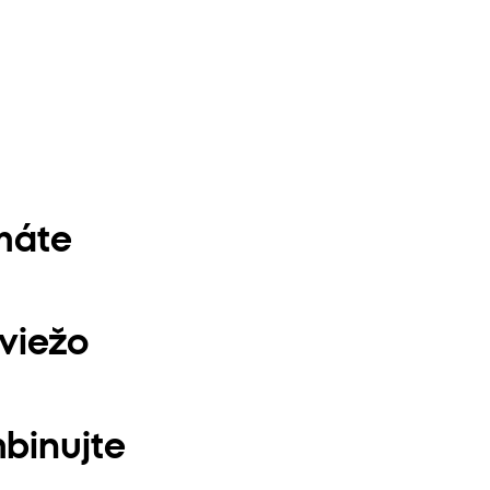
 máte
sviežo
mbinujte