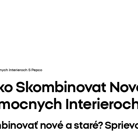
ych Interieroch S Pepco
ko Skombinovat Nove
mocnych Interieroc
binovať nové a staré? Spri