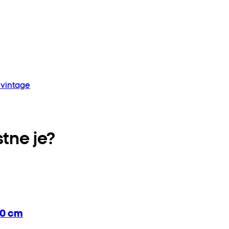
 vintage
tne je?
40 cm