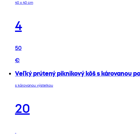
40 x 40 cm
4
50
€
Veľký prútený piknikový kôš s károvanou p
s károvanou výstelkou
20