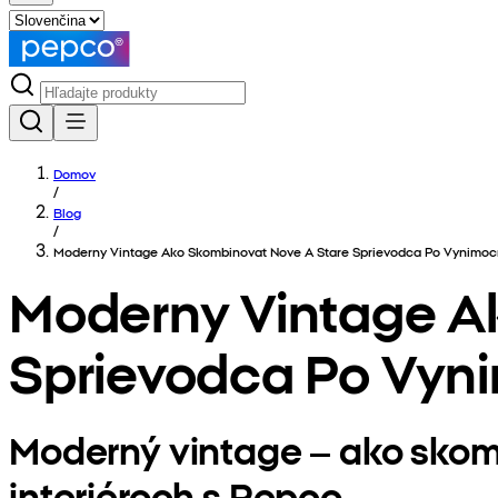
Domov
/
Blog
/
Moderny Vintage Ako Skombinovat Nove A Stare Sprievodca Po Vynimocn
Moderny Vintage A
Sprievodca Po Vyni
Moderný vintage – ako skom
interiéroch s Pepco