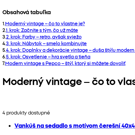
Obsahová tabuľka
1
.
Moderný vintage – čo to vlastne je?
2
.
1. krok: Začnite s tým, čo už máte
3
.
2. krok: Farby – retro, avšak sviežo
4
.
3. krok: Nábytok – smelo kombinujte
5
.
4. krok: Doplnky a dekorácie vintage – duša štýlu modern
6
.
5. krok: Osvetlenie – hra svetla a tieňa
7
.
Modern vintage s Pepco – štýl, ktorý si môžete dovoliť
Moderný vintage – čo to vlas
4 produkty dostupné
Vankúš na sedadlo s motívom čerešní 40x