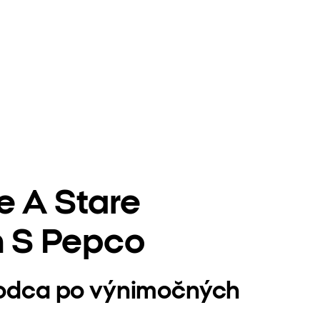
 A Stare
h S Pepco
evodca po výnimočných