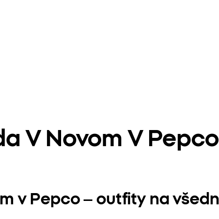
a V Novom V Pepco 
 v Pepco – outfity na všedn