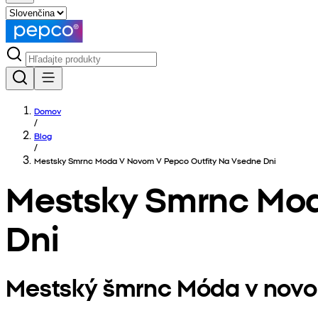
Domov
/
Blog
/
Mestsky Smrnc Moda V Novom V Pepco Outfity Na Vsedne Dni
Mestsky Smrnc Mod
Dni
Mestský šmrnc Móda v novom