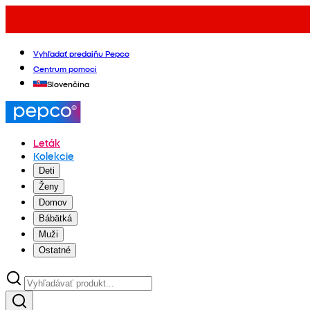
Vyhľadať predajňu Pepco
Centrum pomoci
Slovenčina
Leták
Kolekcie
Deti
Ženy
Domov
Bábätká
Muži
Ostatné