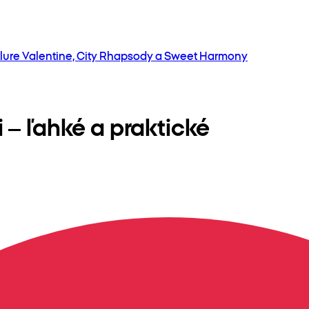
llure Valentine, City Rhapsody a Sweet Harmony
 – ľahké a praktické