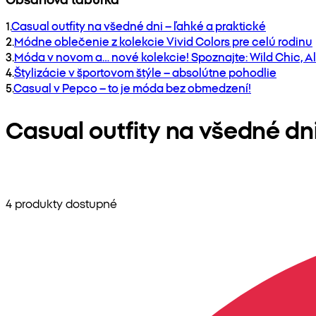
1
.
Casual outfity na všedné dni – ľahké a praktické
2
.
Módne oblečenie z kolekcie Vivid Colors pre celú rodinu
3
.
Móda v novom a… nové kolekcie! Spoznajte: Wild Chic, A
4
.
Štylizácie v športovom štýle – absolútne pohodlie
5
.
Casual v Pepco – to je móda bez obmedzení!
Casual outfity na všedné dni
4 produkty dostupné