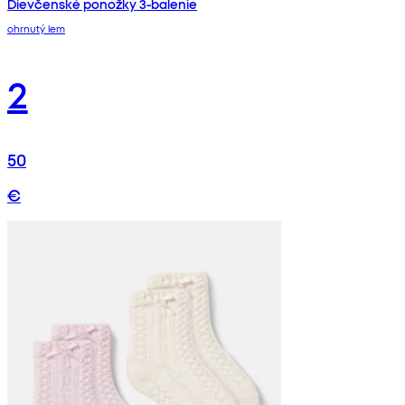
Dievčenské ponožky 3-balenie
ohrnutý lem
2
50
€