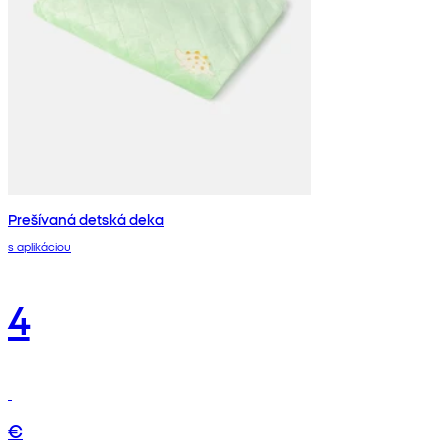
Prešívaná detská deka
s aplikáciou
4
€