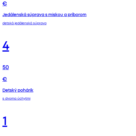
€
Jedálenská súprava s miskou a príborom
detská jedálenská súprava
4
50
€
Detský pohárik
s dvoma úchytmi
1