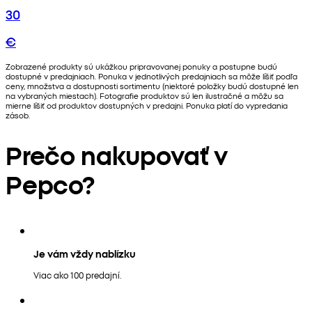
30
€
Zobrazené produkty sú ukážkou pripravovanej ponuky a postupne budú
dostupné v predajniach. Ponuka v jednotlivých predajniach sa môže líšiť podľa
ceny, množstva a dostupnosti sortimentu (niektoré položky budú dostupné len
na vybraných miestach). Fotografie produktov sú len ilustračné a môžu sa
mierne líšiť od produktov dostupných v predajni. Ponuka platí do vypredania
zásob.
Prečo nakupovať v
Pepco?
Je vám vždy nablízku
Viac ako 100 predajní.