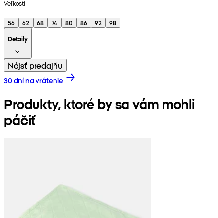
Veľkosti
56
62
68
74
80
86
92
98
Detaily
Nájsť predajňu
30 dní na vrátenie
Produkty, ktoré by sa vám mohli
páčiť