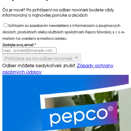
Čo je nové? Po prihlásení na odber noviniek budete vždy
informovaný o najnovšej ponuke a akciách.
Súhlasím so zasielaním newslettera s informáciami o zaujímavých
akciách, produktoch alebo službách spoločnosti Pepco Slovakia, s. r. o. e-
mailom na uvedenú e-mailovú adresu.
Zadajte svoj email
*
Prihláste sa na odber noviniek
Odber môžete kedykoľvek zrušiť.
Zásady ochrany
osobných údajov