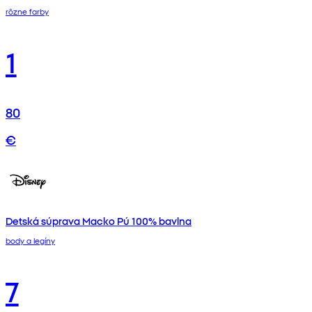
rôzne farby
1
80
€
Detská súprava Macko Pú 100% bavlna
body a legíny
7