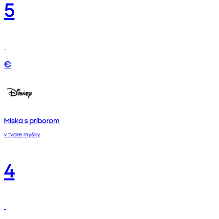
5
€
Miska s príborom
v tvare myšky
4