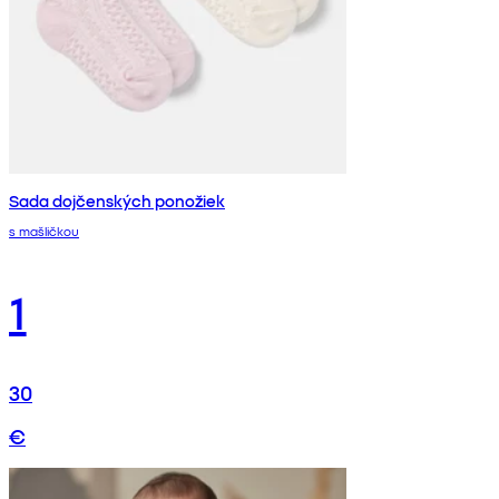
Sada dojčenských ponožiek
s mašličkou
1
30
€