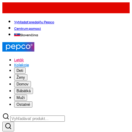
Vyhľadať predajňu Pepco
Centrum pomoci
Slovenčina
Leták
Kolekcie
Deti
Ženy
Domov
Bábätká
Muži
Ostatné