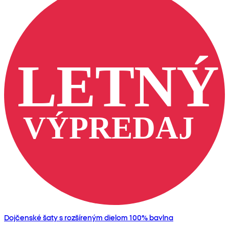
Dojčenské šaty s rozšíreným dielom 100% bavlna