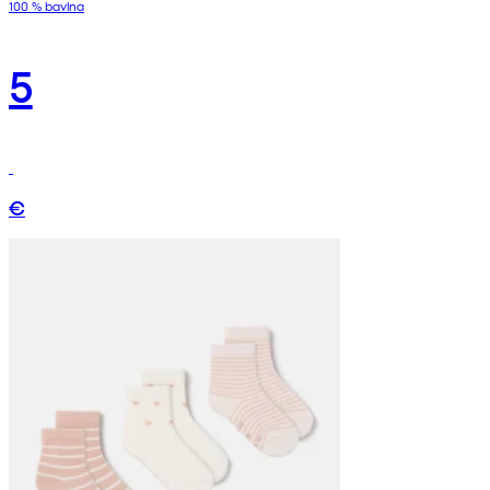
100 % bavlna
5
€