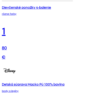
Dievčenské ponožky 4-balenie
rôzne farby
1
80
€
Detská súprava Macko Pú 100% bavlna
body a legíny