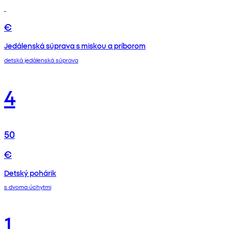
€
Jedálenská súprava s miskou a príborom
detská jedálenská súprava
4
50
€
Detský pohárik
s dvoma úchytmi
1