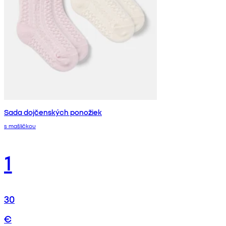
Sada dojčenských ponožiek
s mašličkou
1
30
€