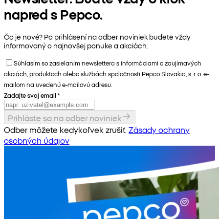
napred s Pepco.
Čo je nové? Po prihlásení na odber noviniek budete vždy
informovaný o najnovšej ponuke a akciách.
Súhlasím so zasielaním newslettera s informáciami o zaujímavých
akciách, produktoch alebo službách spoločnosti Pepco Slovakia, s. r. o. e-
mailom na uvedenú e-mailovú adresu.
Zadajte svoj email
*
Prihláste sa na odber noviniek
Odber môžete kedykoľvek zrušiť.
Zásady ochrany
osobných údajov