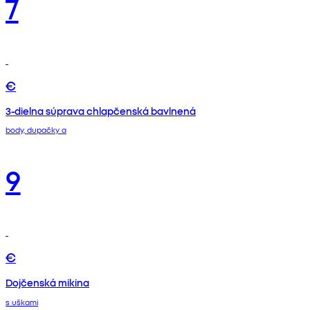
7
€
3-dielna súprava chlapčenská bavlnená
body, dupačky a
9
€
Dojčenská mikina
s uškami