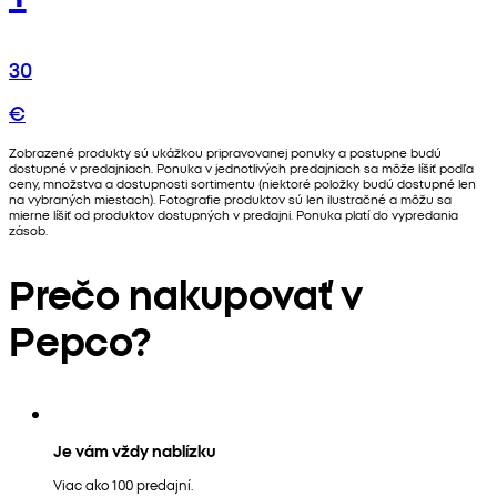
30
€
Zobrazené produkty sú ukážkou pripravovanej ponuky a postupne budú
dostupné v predajniach. Ponuka v jednotlivých predajniach sa môže líšiť podľa
ceny, množstva a dostupnosti sortimentu (niektoré položky budú dostupné len
na vybraných miestach). Fotografie produktov sú len ilustračné a môžu sa
mierne líšiť od produktov dostupných v predajni. Ponuka platí do vypredania
zásob.
Prečo nakupovať v
Pepco?
Je vám vždy nablízku
Viac ako 100 predajní.