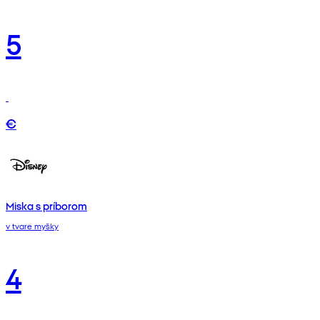
5
€
Miska s príborom
v tvare myšky
4