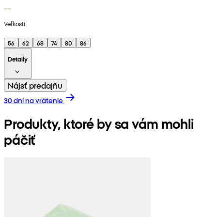
Veľkosti
56
62
68
74
80
86
Detaily
Nájsť predajňu
30 dní na vrátenie
Produkty, ktoré by sa vám mohli
páčiť