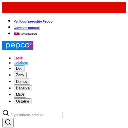
Vyhľadať predajňu Pepco
Centrum pomoci
Slovenčina
Leták
Kolekcie
Deti
Ženy
Domov
Bábätká
Muži
Ostatné