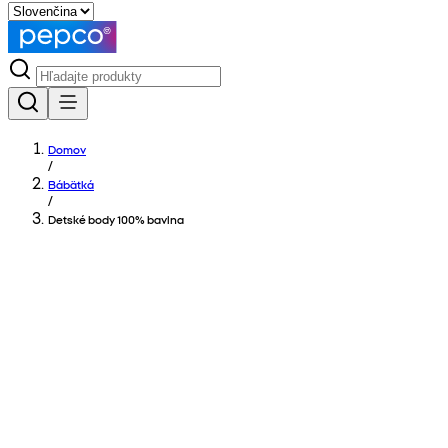
Domov
/
Bábätká
/
Detské body 100% bavlna