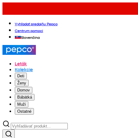
Vyhľadať predajňu Pepco
Centrum pomoci
Slovenčina
Leták
Kolekcie
Deti
Ženy
Domov
Bábätká
Muži
Ostatné