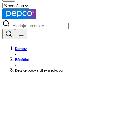
Domov
/
Bábätká
/
Detské body s dlhým rukávom