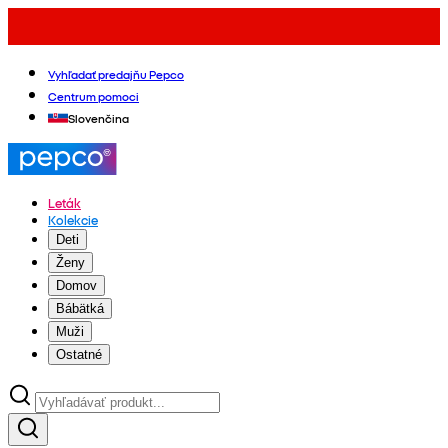
Vyhľadať predajňu Pepco
Centrum pomoci
Slovenčina
Leták
Kolekcie
Deti
Ženy
Domov
Bábätká
Muži
Ostatné