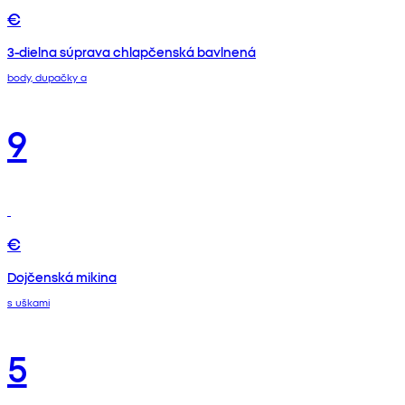
€
3-dielna súprava chlapčenská bavlnená
body, dupačky a
9
€
Dojčenská mikina
s uškami
5