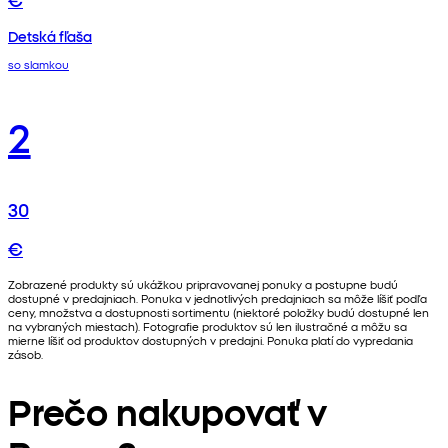
Detská fľaša
so slamkou
2
30
€
Zobrazené produkty sú ukážkou pripravovanej ponuky a postupne budú
dostupné v predajniach. Ponuka v jednotlivých predajniach sa môže líšiť podľa
ceny, množstva a dostupnosti sortimentu (niektoré položky budú dostupné len
na vybraných miestach). Fotografie produktov sú len ilustračné a môžu sa
mierne líšiť od produktov dostupných v predajni. Ponuka platí do vypredania
zásob.
Prečo nakupovať v