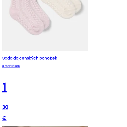
Sada dojčenských ponožiek
s mašličkou
1
30
€