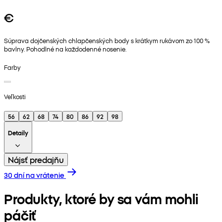
€
Súprava dojčenských chlapčenských body s krátkym rukávom zo 100 %
bavlny. Pohodlné na každodenné nosenie.
Farby
Veľkosti
56
62
68
74
80
86
92
98
Detaily
Nájsť predajňu
30 dní na vrátenie
Produkty, ktoré by sa vám mohli
páčiť