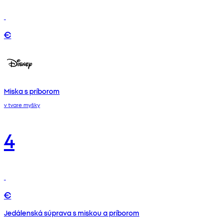
€
Miska s príborom
v tvare myšky
4
€
Jedálenská súprava s miskou a príborom