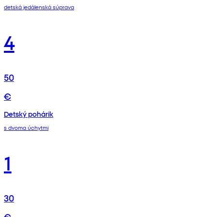
detská jedálenská súprava
4
50
€
Detský pohárik
s dvoma úchytmi
1
30
€