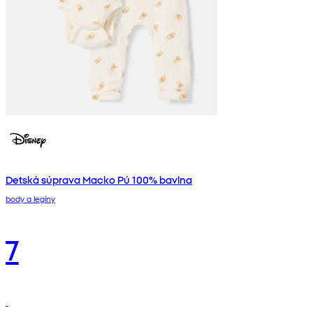
Detská súprava Macko Pú 100% bavlna
body a legíny
7