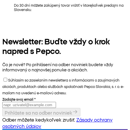
Do 30 dní môžete zakúpený tovar vrátiť v ktorejkoľvek predajni na
Slovensku.
Newsletter: Buďte vždy o krok
napred s Pepco.
Čo je nové? Po prihlásení na odber noviniek budete vždy
informovaný o najnovšej ponuke a akciách.
Súhlasím so zasielaním newslettera s informáciami o zaujímavých
akciách, produktoch alebo službách spoločnosti Pepco Slovakia, s. r. o. e-
mailom na uvedenú e-mailovú adresu.
Zadajte svoj email
*
Prihláste sa na odber noviniek
Odber môžete kedykoľvek zrušiť.
Zásady ochrany
osobných údajov