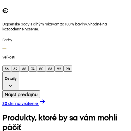
€
Dojčenské body s dlhým rukávom zo 100 % bavlny, vhodné na
každodenné nosenie.
Farby
Veľkosti
56
62
68
74
80
86
92
98
Detaily
Nájsť predajňu
30 dní na vrátenie
Produkty, ktoré by sa vám mohli
páčiť