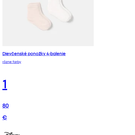
Dievčenské ponožky 4-balenie
rôzne farby
1
80
€