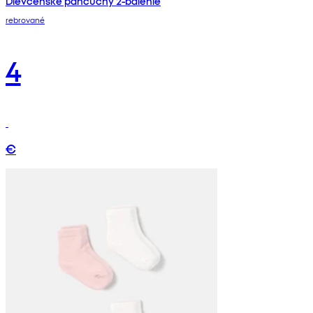
Dievčenské pančuchy 2-balenie
rebrované
4
€