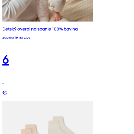
Detský overal na spanie 100% bavlna
zapínanie na zips
6
€