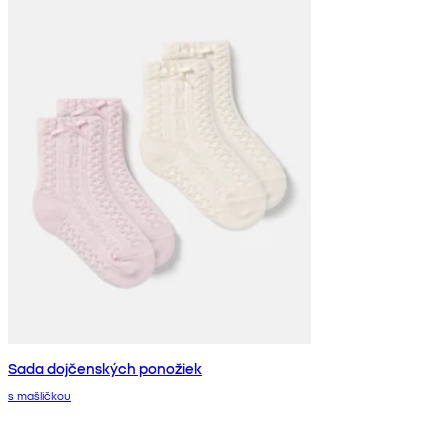
Sada dojčenských ponožiek
s mašličkou