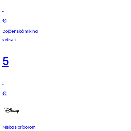
€
Dojčenská mikina
s uškami
5
€
Miska s príborom