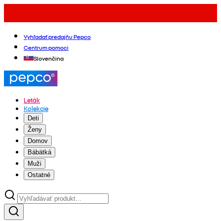
Vyhľadať predajňu Pepco
Centrum pomoci
Slovenčina
Leták
Kolekcie
Deti
Ženy
Domov
Bábätká
Muži
Ostatné