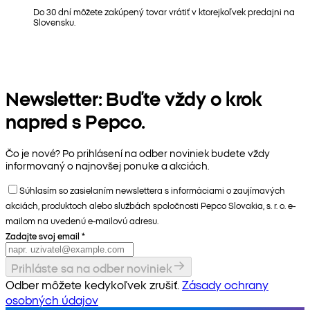
Do 30 dní môžete zakúpený tovar vrátiť v ktorejkoľvek predajni na
Slovensku.
Newsletter: Buďte vždy o krok
napred s Pepco.
Čo je nové? Po prihlásení na odber noviniek budete vždy
informovaný o najnovšej ponuke a akciách.
Súhlasím so zasielaním newslettera s informáciami o zaujímavých
akciách, produktoch alebo službách spoločnosti Pepco Slovakia, s. r. o. e-
mailom na uvedenú e-mailovú adresu.
Zadajte svoj email
*
Prihláste sa na odber noviniek
Odber môžete kedykoľvek zrušiť.
Zásady ochrany
osobných údajov