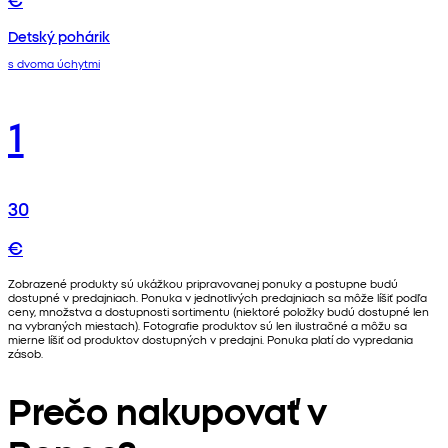
Detský pohárik
s dvoma úchytmi
1
30
€
Zobrazené produkty sú ukážkou pripravovanej ponuky a postupne budú
dostupné v predajniach. Ponuka v jednotlivých predajniach sa môže líšiť podľa
ceny, množstva a dostupnosti sortimentu (niektoré položky budú dostupné len
na vybraných miestach). Fotografie produktov sú len ilustračné a môžu sa
mierne líšiť od produktov dostupných v predajni. Ponuka platí do vypredania
zásob.
Prečo nakupovať v