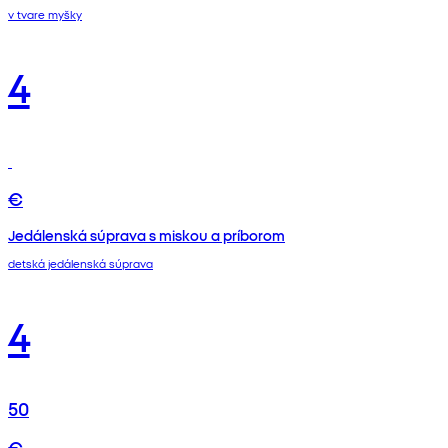
v tvare myšky
4
€
Jedálenská súprava s miskou a príborom
detská jedálenská súprava
4
50
€