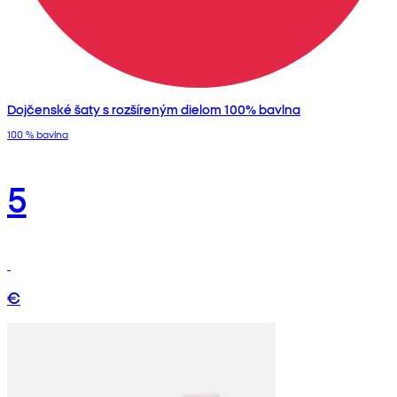
Dojčenské šaty s rozšíreným dielom 100% bavlna
100 % bavlna
5
€