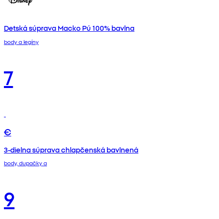
Detská súprava Macko Pú 100% bavlna
body a legíny
7
€
3-dielna súprava chlapčenská bavlnená
body, dupačky a
9