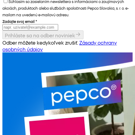
Súhlasím so zasielaním newslettera s informáciami o zaujímavých
akciách, produktoch alebo službách spoločnosti Pepco Slovakia, s. r. o. e-
mailom na uvedenú e-mailovú adresu.
Zadajte svoj email
*
Prihláste sa na odber noviniek
Odber môžete kedykoľvek zrušiť.
Zásady ochrany
osobných údajov