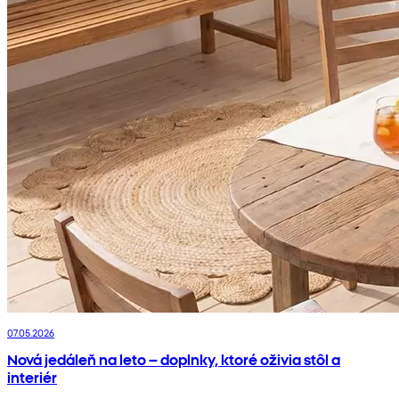
07.05.2026
Nová jedáleň na leto – doplnky, ktoré oživia stôl a
interiér