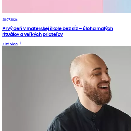
28.07.2026
Prvý deň v materskej škole bez sĺz – úloha malých
rituálov a veľkých priateľov
Zisti viac