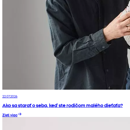
22.07.2026
Ako sa starať o seba, keď ste rodičom malého dieťaťa?
Zisti viac