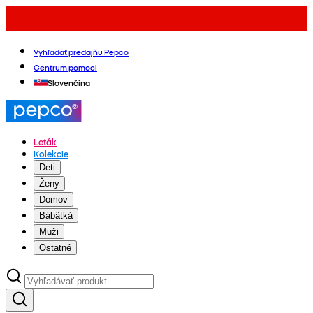
Vyhľadať predajňu Pepco
Centrum pomoci
Slovenčina
Leták
Kolekcie
Deti
Ženy
Domov
Bábätká
Muži
Ostatné