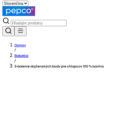
Domov
/
Bábätká
/
5-balenie dojčenských body pre chlapcov 100 % bavlna