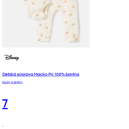
Detská súprava Macko Pú 100% bavlna
body a legíny
7