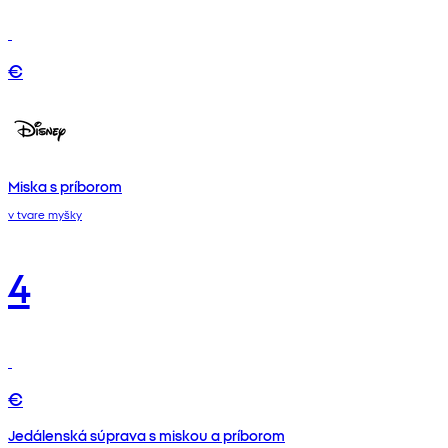
€
Miska s príborom
v tvare myšky
4
€
Jedálenská súprava s miskou a príborom