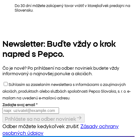
Do 30 dní môžete zakúpený tovar vrátiť v ktorejkoľvek predajni na
Slovensku.
Newsletter: Buďte vždy o krok
napred s Pepco.
Čo je nové? Po prihlásení na odber noviniek budete vždy
informovaný o najnovšej ponuke a akciách.
Súhlasím so zasielaním newslettera s informáciami o zaujímavých
akciách, produktoch alebo službách spoločnosti Pepco Slovakia, s. r. o. e-
mailom na uvedenú e-mailovú adresu.
Zadajte svoj email
*
Prihláste sa na odber noviniek
Odber môžete kedykoľvek zrušiť.
Zásady ochrany
osobných údajov