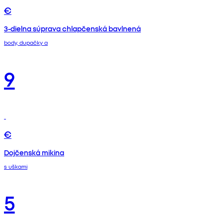
€
3-dielna súprava chlapčenská bavlnená
body, dupačky a
9
€
Dojčenská mikina
s uškami
5