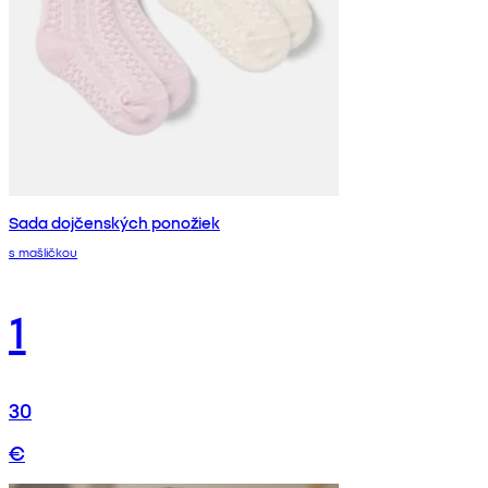
Sada dojčenských ponožiek
s mašličkou
1
30
€