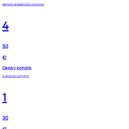
detská jedálenská súprava
4
50
€
Detský pohárik
s dvoma úchytmi
1
30
€