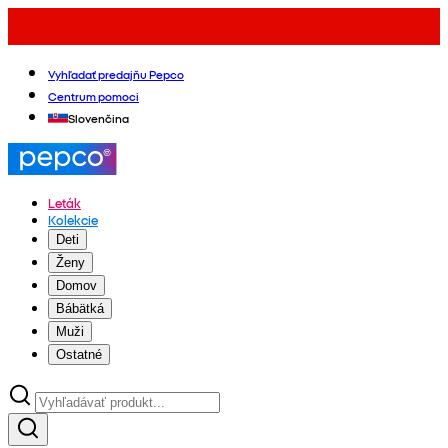
Vyhľadať predajňu Pepco
Centrum pomoci
Slovenčina
Leták
Kolekcie
Deti
Ženy
Domov
Bábätká
Muži
Ostatné