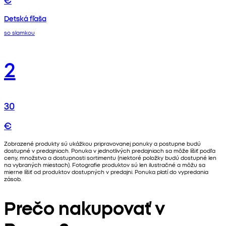
Detská fľaša
so slamkou
2
30
€
Zobrazené produkty sú ukážkou pripravovanej ponuky a postupne budú
dostupné v predajniach. Ponuka v jednotlivých predajniach sa môže líšiť podľa
ceny, množstva a dostupnosti sortimentu (niektoré položky budú dostupné len
na vybraných miestach). Fotografie produktov sú len ilustračné a môžu sa
mierne líšiť od produktov dostupných v predajni. Ponuka platí do vypredania
zásob.
Prečo nakupovať v