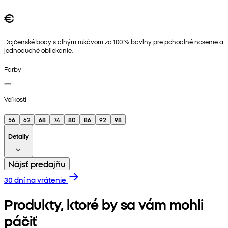
€
Dojčenské body s dlhým rukávom zo 100 % bavlny pre pohodlné nosenie a
jednoduché obliekanie.
Farby
Veľkosti
56
62
68
74
80
86
92
98
Detaily
Nájsť predajňu
30 dní na vrátenie
Produkty, ktoré by sa vám mohli
páčiť