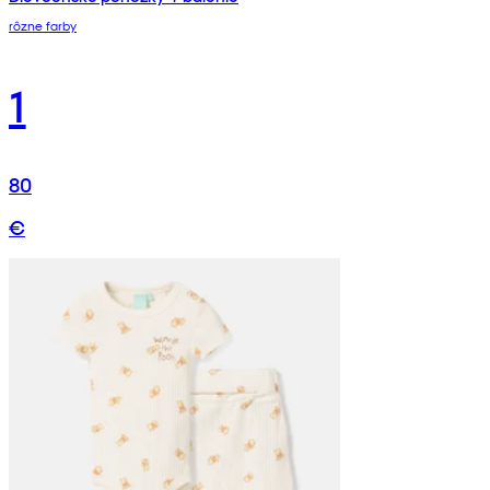
rôzne farby
1
80
€