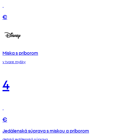
€
Miska s príborom
v tvare myšky
4
€
Jedálenská súprava s miskou a príborom
detská jedálenská súprava