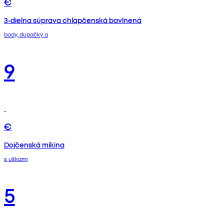
€
3-dielna súprava chlapčenská bavlnená
body, dupačky a
9
€
Dojčenská mikina
s uškami
5