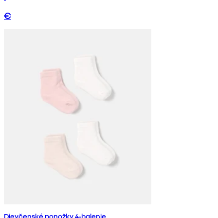
€
Dievčenské ponožky 4-balenie