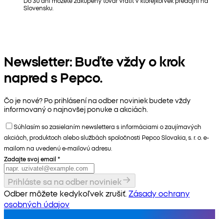
Do 30 dní môžete zakúpený tovar vrátiť v ktorejkoľvek predajni na
Slovensku.
Newsletter: Buďte vždy o krok
napred s Pepco.
Čo je nové? Po prihlásení na odber noviniek budete vždy
informovaný o najnovšej ponuke a akciách.
Súhlasím so zasielaním newslettera s informáciami o zaujímavých
akciách, produktoch alebo službách spoločnosti Pepco Slovakia, s. r. o. e-
mailom na uvedenú e-mailovú adresu.
Zadajte svoj email
*
Prihláste sa na odber noviniek
Odber môžete kedykoľvek zrušiť.
Zásady ochrany
osobných údajov