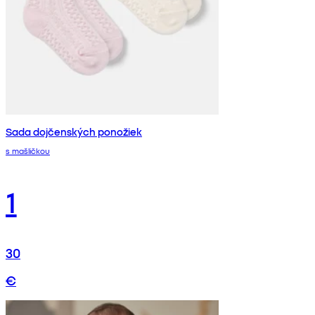
Sada dojčenských ponožiek
s mašličkou
1
30
€