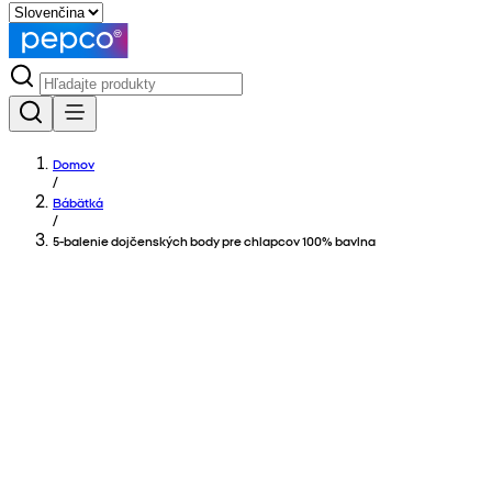
Domov
/
Bábätká
/
5-balenie dojčenských body pre chlapcov 100% bavlna