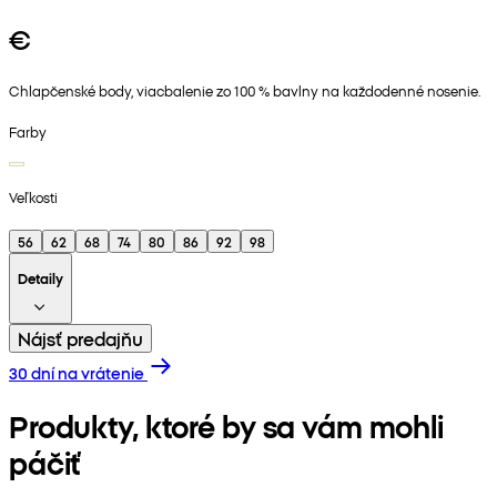
€
Chlapčenské body, viacbalenie zo 100 % bavlny na každodenné nosenie.
Farby
Veľkosti
56
62
68
74
80
86
92
98
Detaily
Nájsť predajňu
30 dní na vrátenie
Produkty, ktoré by sa vám mohli
páčiť