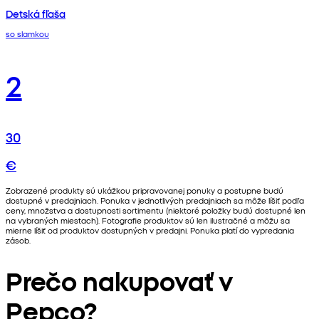
Detská fľaša
so slamkou
2
30
€
Zobrazené produkty sú ukážkou pripravovanej ponuky a postupne budú
dostupné v predajniach. Ponuka v jednotlivých predajniach sa môže líšiť podľa
ceny, množstva a dostupnosti sortimentu (niektoré položky budú dostupné len
na vybraných miestach). Fotografie produktov sú len ilustračné a môžu sa
mierne líšiť od produktov dostupných v predajni. Ponuka platí do vypredania
zásob.
Prečo nakupovať v
Pepco?