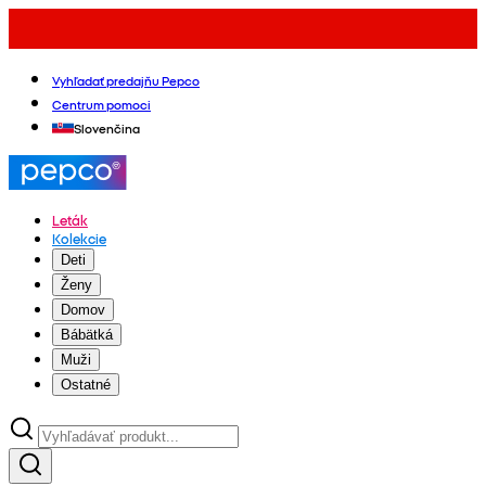
Vyhľadať predajňu Pepco
Centrum pomoci
Slovenčina
Leták
Kolekcie
Deti
Ženy
Domov
Bábätká
Muži
Ostatné