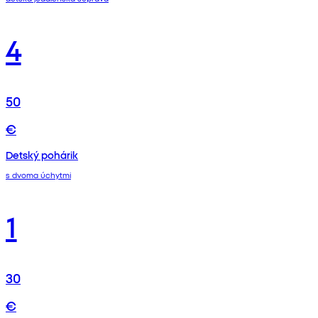
4
50
€
Detský pohárik
s dvoma úchytmi
1
30
€