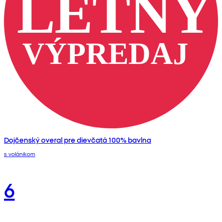
Dojčenský overal pre dievčatá 100% bavlna
s volánikom
6