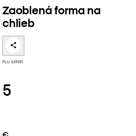
Zaoblená forma na
chlieb
PLU: 629351
5
€