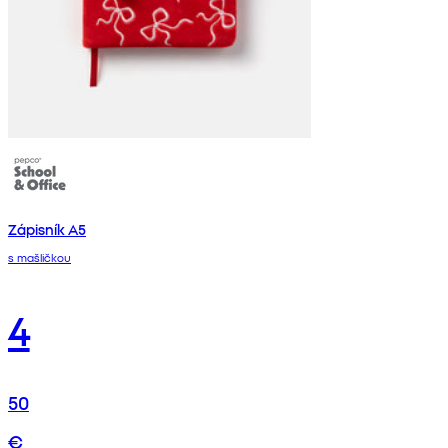
Zápisník A5
s mašličkou
4
50
€