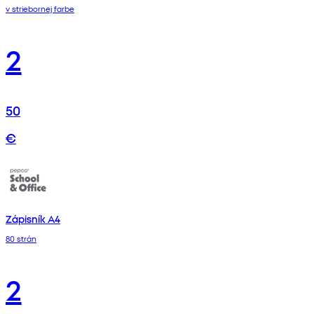
v striebornej farbe
2
50
€
Zápisník A4
80 strán
2