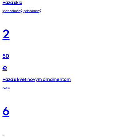
Váza sklo
jednoduchý, priehľadný
2
50
€
Váza s kvetinovým ornamentom
biely
6