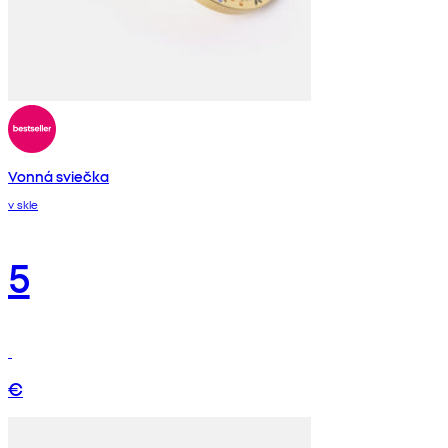
Vonná sviečka
v skle
5
€