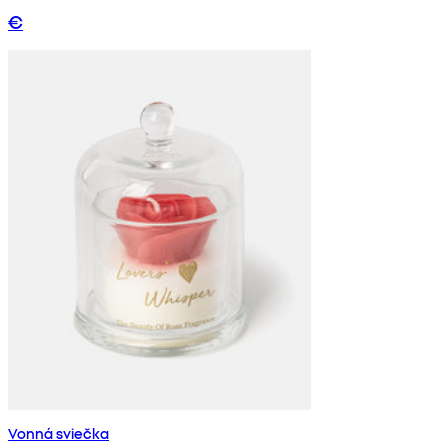
€
Vonná sviečka