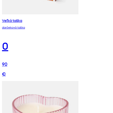
Veľká taška
darčeková taška
0
90
€