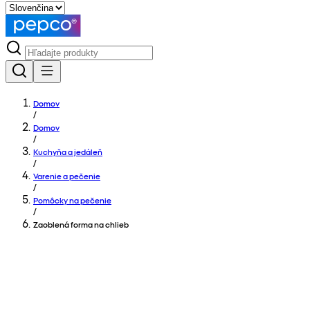
Domov
/
Domov
/
Kuchyňa a jedáleň
/
Varenie a pečenie
/
Pomôcky na pečenie
/
Zaoblená forma na chlieb