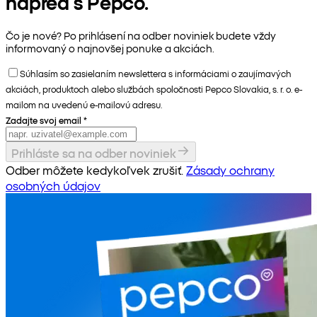
napred s Pepco.
Čo je nové? Po prihlásení na odber noviniek budete vždy
informovaný o najnovšej ponuke a akciách.
Súhlasím so zasielaním newslettera s informáciami o zaujímavých
akciách, produktoch alebo službách spoločnosti Pepco Slovakia, s. r. o. e-
mailom na uvedenú e-mailovú adresu.
Zadajte svoj email
*
Prihláste sa na odber noviniek
Odber môžete kedykoľvek zrušiť.
Zásady ochrany
osobných údajov