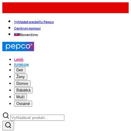
Vyhľadať predajňu Pepco
Centrum pomoci
Slovenčina
Leták
Kolekcie
Deti
Ženy
Domov
Bábätká
Muži
Ostatné