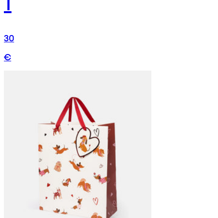
1
30
€