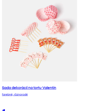
Sada dekorácií na tortu Valentín
farebné, rôznorodé