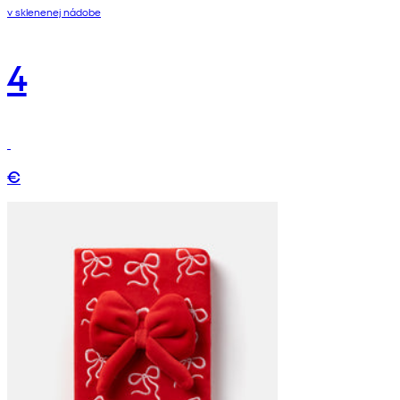
v sklenenej nádobe
4
€