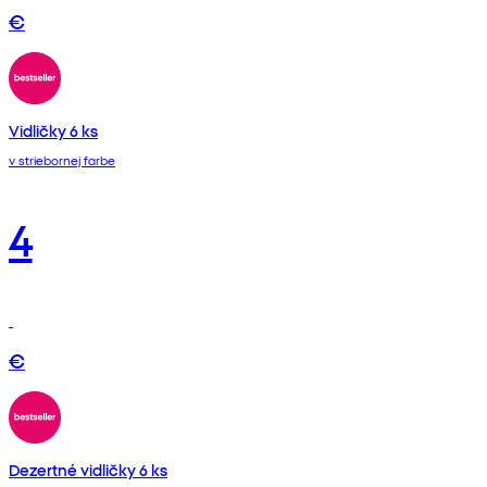
€
Vidličky 6 ks
v striebornej farbe
4
€
Dezertné vidličky 6 ks