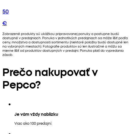
50
€
Zobrazené produkty sú ukážkou pripravovanej ponuky a postupne budú
dostupné v predajniach. Ponuka v jednotlivých predajniach sa môže líšiť podľa
ceny, množstva a dostupnosti sortimentu (niektoré položky budú dostupné len
na vybraných miestach). Fotografie produktov sú len ilustračné a môžu sa
mierne líšiť od produktov dostupných v predajni. Ponuka platí do vypredania
zásob.
Prečo nakupovať v
Pepco?
Je vám vždy nablízku
Viac ako 100 predajní.