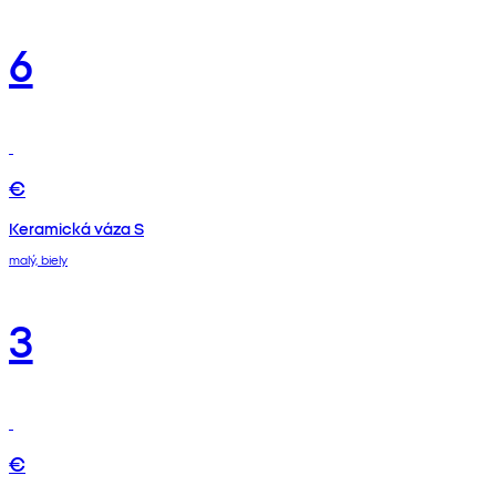
6
€
Keramická váza S
malý, biely
3
€