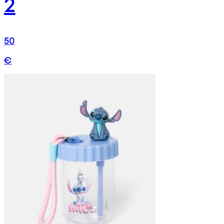
2
50
€