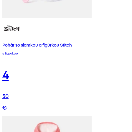
Pohár so slamkou a figúrkou Stitch
s figúrkou
4
50
€