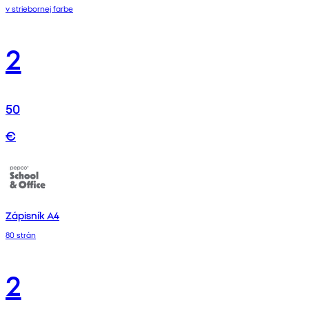
v striebornej farbe
2
50
€
Zápisník A4
80 strán
2