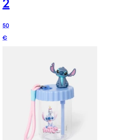
2
50
€