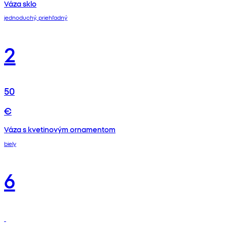
Váza sklo
jednoduchý, priehľadný
2
50
€
Váza s kvetinovým ornamentom
biely
6