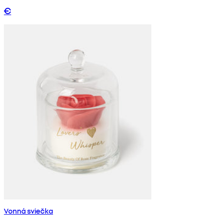
€
Vonná sviečka