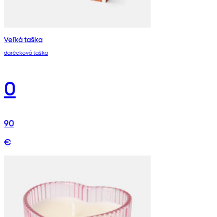
Veľká taška
darčeková taška
0
90
€