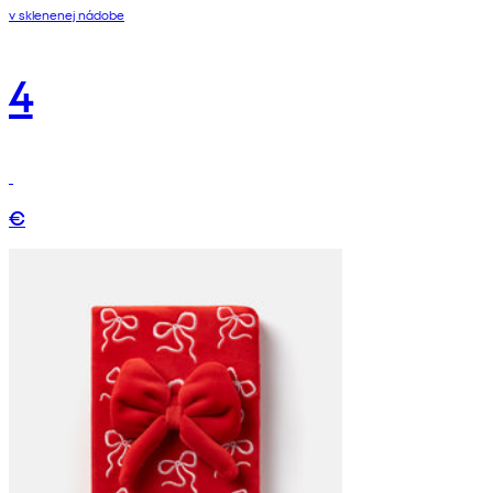
v sklenenej nádobe
4
€