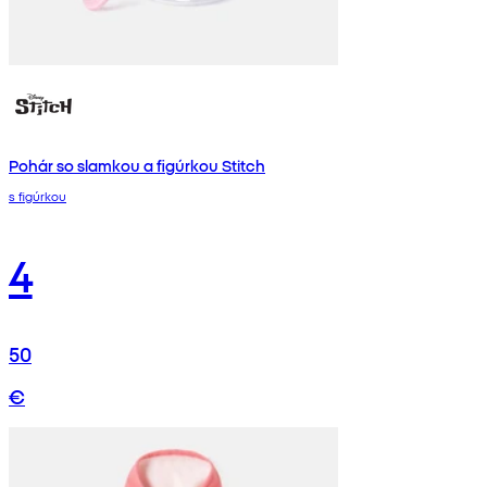
Pohár so slamkou a figúrkou Stitch
s figúrkou
4
50
€