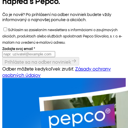
napred s Pepco.
Čo je nové? Po prihlásení na odber noviniek budete vždy
informovaný o najnovšej ponuke a akciách.
Súhlasím so zasielaním newslettera s informáciami o zaujímavých
akciách, produktoch alebo službách spoločnosti Pepco Slovakia, s. r. o. e-
mailom na uvedenú e-mailovú adresu.
Zadajte svoj email
*
Prihláste sa na odber noviniek
Odber môžete kedykoľvek zrušiť.
Zásady ochrany
osobných údajov