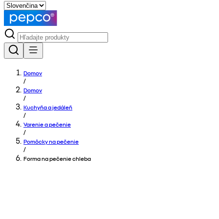
Domov
/
Domov
/
Kuchyňa a jedáleň
/
Varenie a pečenie
/
Pomôcky na pečenie
/
Forma na pečenie chleba