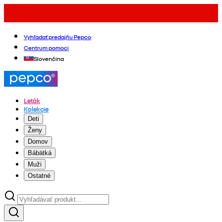
Vyhľadať predajňu Pepco
Centrum pomoci
Slovenčina
Leták
Kolekcie
Deti
Ženy
Domov
Bábätká
Muži
Ostatné