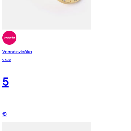
Vonná sviečka
v skle
5
€