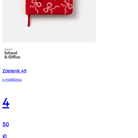
Zápisník A5
s mašličkou
4
50
€