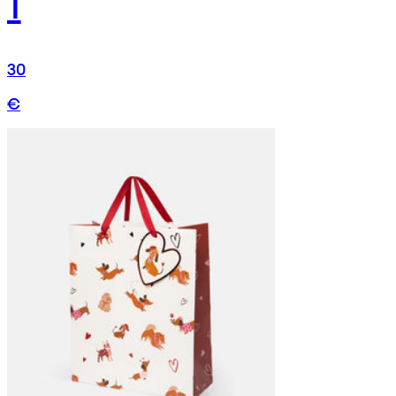
1
30
€