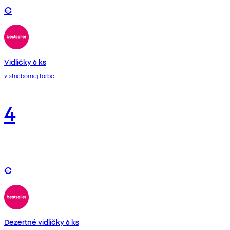
€
Vidličky 6 ks
v striebornej farbe
4
€
Dezertné vidličky 6 ks