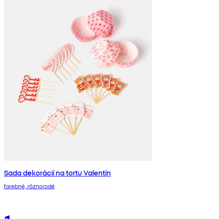
Sada dekorácií na tortu Valentín
farebné, rôznorodé