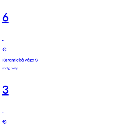
6
€
Keramická váza S
malý, biely
3
€