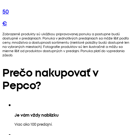
50
€
Zobrazené produkty sú ukážkou pripravovanej ponuky a postupne budú
dostupné v predajniach. Ponuka v jednotlivých predajniach sa môže líšiť podľa
ceny, množstva a dostupnosti sortimentu (niektoré položky budú dostupné len
na vybraných miestach). Fotografie produktov sú len ilustračné a môžu sa
mierne líšiť od produktov dostupných v predajni. Ponuka platí do vypredania
zásob.
Prečo nakupovať v
Pepco?
Je vám vždy nablízku
Viac ako 100 predajní.