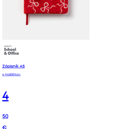
Zápisník A5
s mašličkou
4
50
€