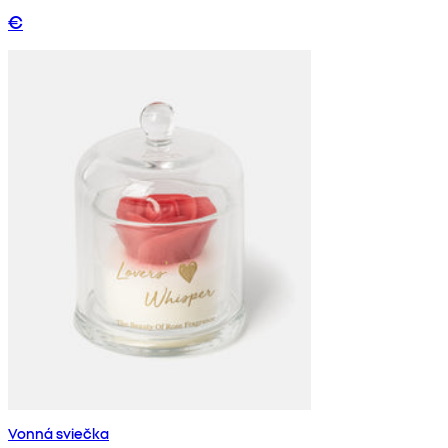
€
Vonná sviečka