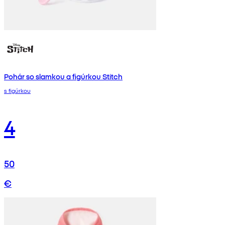
Pohár so slamkou a figúrkou Stitch
s figúrkou
4
50
€