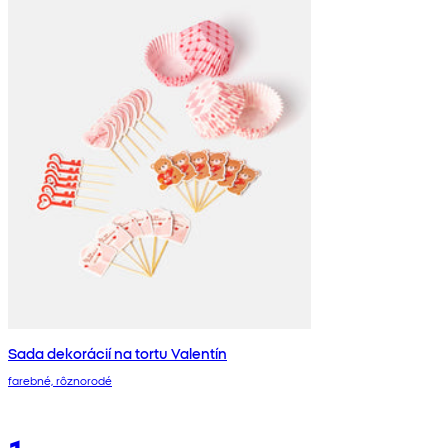
Sada dekorácií na tortu Valentín
farebné, rôznorodé