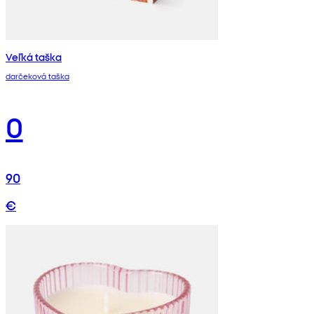
Veľká taška
darčeková taška
0
90
€