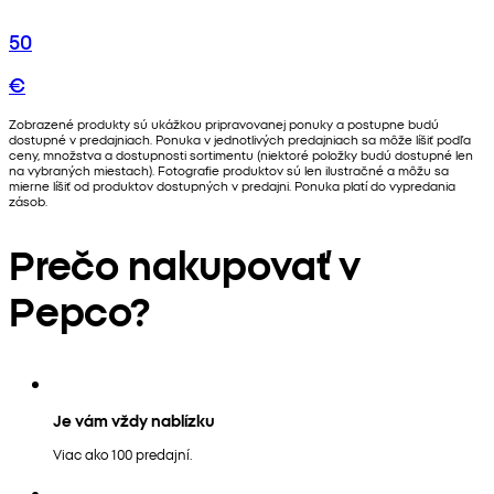
50
€
Zobrazené produkty sú ukážkou pripravovanej ponuky a postupne budú
dostupné v predajniach. Ponuka v jednotlivých predajniach sa môže líšiť podľa
ceny, množstva a dostupnosti sortimentu (niektoré položky budú dostupné len
na vybraných miestach). Fotografie produktov sú len ilustračné a môžu sa
mierne líšiť od produktov dostupných v predajni. Ponuka platí do vypredania
zásob.
Prečo nakupovať v
Pepco?
Je vám vždy nablízku
Viac ako 100 predajní.