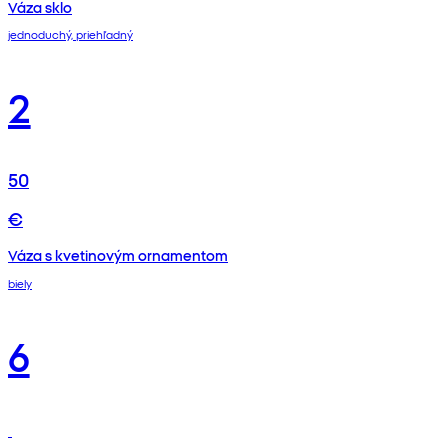
Váza sklo
jednoduchý, priehľadný
2
50
€
Váza s kvetinovým ornamentom
biely
6