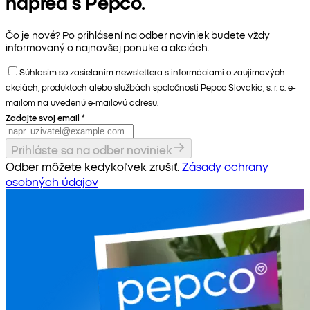
napred s Pepco.
Čo je nové? Po prihlásení na odber noviniek budete vždy
informovaný o najnovšej ponuke a akciách.
Súhlasím so zasielaním newslettera s informáciami o zaujímavých
akciách, produktoch alebo službách spoločnosti Pepco Slovakia, s. r. o. e-
mailom na uvedenú e-mailovú adresu.
Zadajte svoj email
*
Prihláste sa na odber noviniek
Odber môžete kedykoľvek zrušiť.
Zásady ochrany
osobných údajov