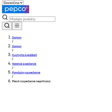
Domov
/
Domov
/
Kuchyňa a jedáleň
/
Varenie a pečenie
/
Pomôcky na pečenie
/
Plech na pečenie nepriľnavý