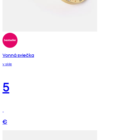
Vonná sviečka
v skle
5
€