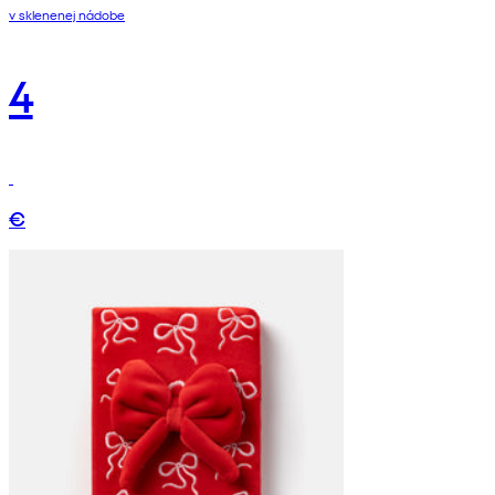
v sklenenej nádobe
4
€