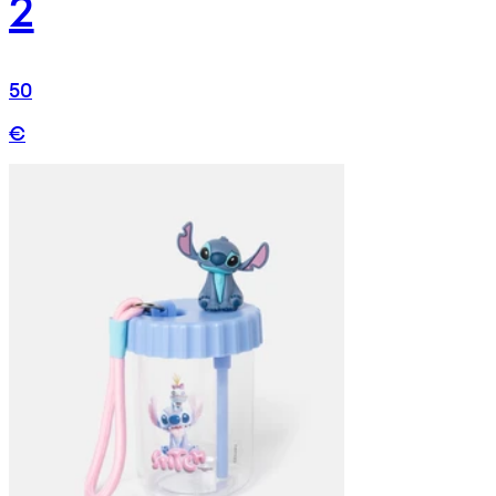
2
50
€