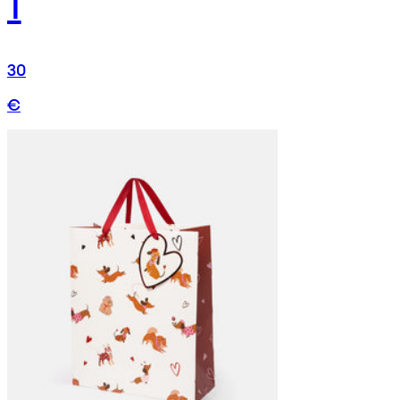
1
30
€