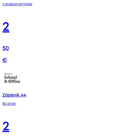
v striebornej farbe
2
50
€
Zápisník A4
80 strán
2