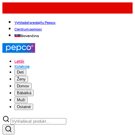
Vyhľadať predajňu Pepco
Centrum pomoci
Slovenčina
Leták
Kolekcie
Deti
Ženy
Domov
Bábätká
Muži
Ostatné