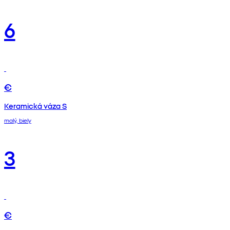
6
€
Keramická váza S
malý, biely
3
€