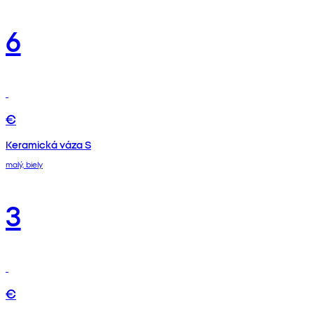
6
€
Keramická váza S
malý, biely
3
€