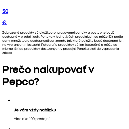
50
€
Zobrazené produkty sú ukážkou pripravovanej ponuky a postupne budú
dostupné v predajniach. Ponuka v jednotlivých predajniach sa môže líšiť podľa
ceny, množstva a dostupnosti sortimentu (niektoré položky budú dostupné len
na vybraných miestach). Fotografie produktov sú len ilustračné a môžu sa
mierne líšiť od produktov dostupných v predajni. Ponuka platí do vypredania
zásob.
Prečo nakupovať v
Pepco?
Je vám vždy nablízku
Viac ako 100 predajní.