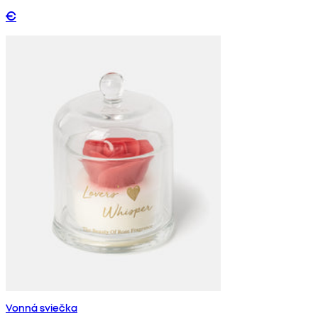
€
Vonná sviečka