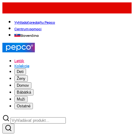
Vyhľadať predajňu Pepco
Centrum pomoci
Slovenčina
Leták
Kolekcie
Deti
Ženy
Domov
Bábätká
Muži
Ostatné