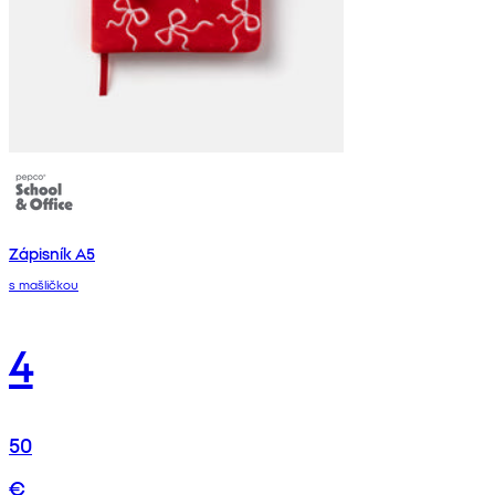
Zápisník A5
s mašličkou
4
50
€