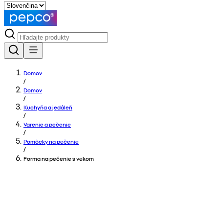
Domov
/
Domov
/
Kuchyňa a jedáleň
/
Varenie a pečenie
/
Pomôcky na pečenie
/
Forma na pečenie s vekom