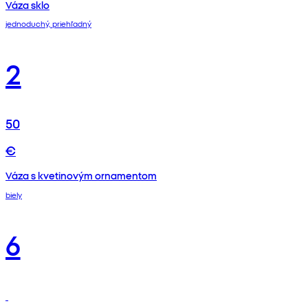
Váza sklo
jednoduchý, priehľadný
2
50
€
Váza s kvetinovým ornamentom
biely
6