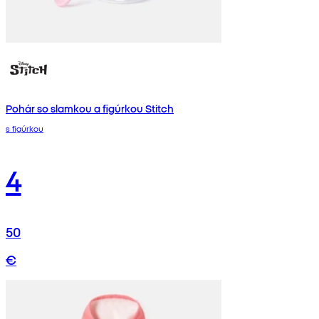
Pohár so slamkou a figúrkou Stitch
s figúrkou
4
50
€