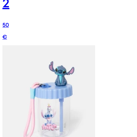
2
50
€