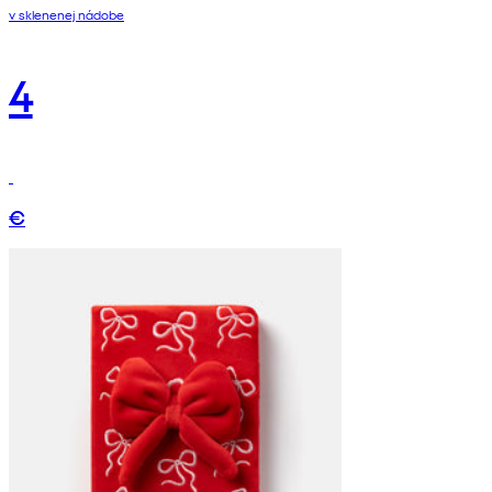
v sklenenej nádobe
4
€