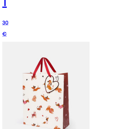
1
30
€