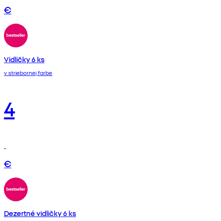
€
Vidličky 6 ks
v striebornej farbe
4
€
Dezertné vidličky 6 ks