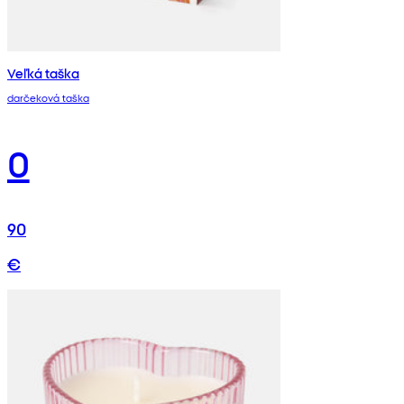
Veľká taška
darčeková taška
0
90
€