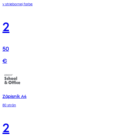
v striebornej farbe
2
50
€
Zápisník A4
80 strán
2