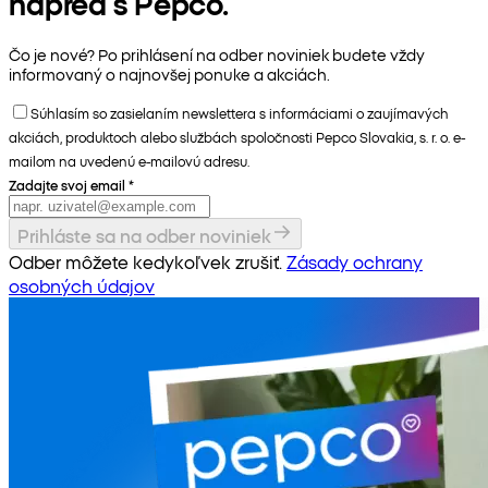
napred s Pepco.
Čo je nové? Po prihlásení na odber noviniek budete vždy
informovaný o najnovšej ponuke a akciách.
Súhlasím so zasielaním newslettera s informáciami o zaujímavých
akciách, produktoch alebo službách spoločnosti Pepco Slovakia, s. r. o. e-
mailom na uvedenú e-mailovú adresu.
Zadajte svoj email
*
Prihláste sa na odber noviniek
Odber môžete kedykoľvek zrušiť.
Zásady ochrany
osobných údajov