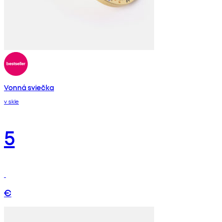
Vonná sviečka
v skle
5
€