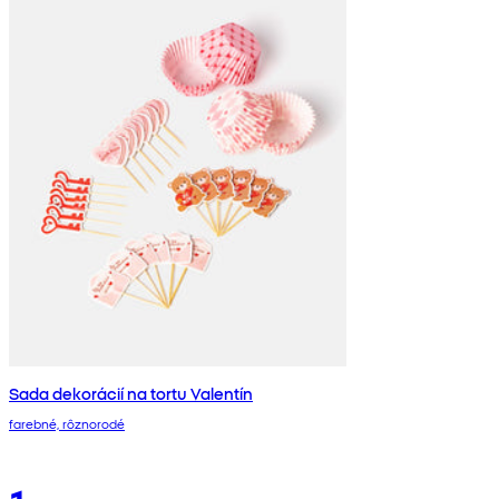
Sada dekorácií na tortu Valentín
farebné, rôznorodé