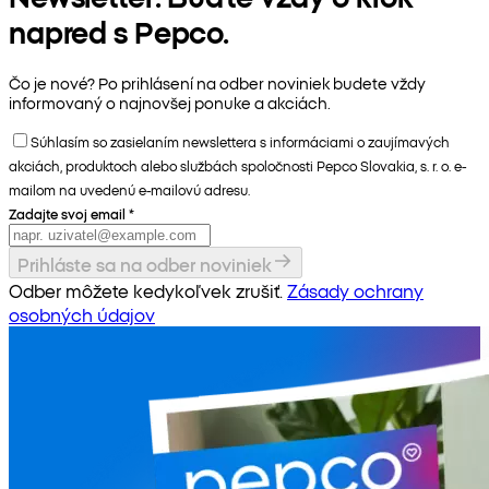
napred s Pepco.
Čo je nové? Po prihlásení na odber noviniek budete vždy
informovaný o najnovšej ponuke a akciách.
Súhlasím so zasielaním newslettera s informáciami o zaujímavých
akciách, produktoch alebo službách spoločnosti Pepco Slovakia, s. r. o. e-
mailom na uvedenú e-mailovú adresu.
Zadajte svoj email
*
Prihláste sa na odber noviniek
Odber môžete kedykoľvek zrušiť.
Zásady ochrany
osobných údajov