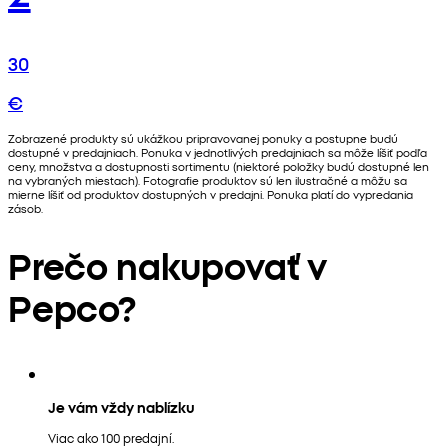
30
€
Zobrazené produkty sú ukážkou pripravovanej ponuky a postupne budú
dostupné v predajniach. Ponuka v jednotlivých predajniach sa môže líšiť podľa
ceny, množstva a dostupnosti sortimentu (niektoré položky budú dostupné len
na vybraných miestach). Fotografie produktov sú len ilustračné a môžu sa
mierne líšiť od produktov dostupných v predajni. Ponuka platí do vypredania
zásob.
Prečo nakupovať v
Pepco?
Je vám vždy nablízku
Viac ako 100 predajní.