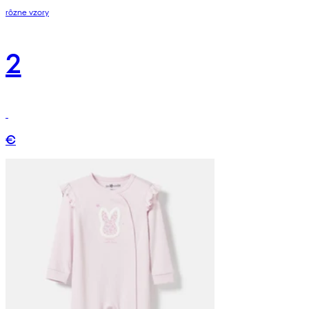
rôzne vzory
2
€