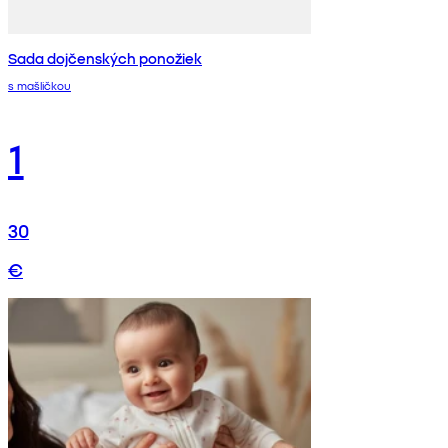
Sada dojčenských ponožiek
s mašličkou
1
30
€