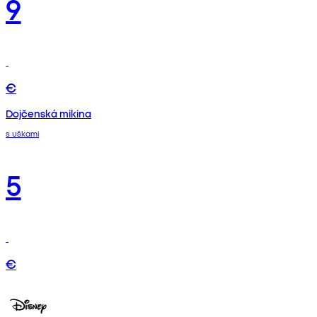
9
€
Dojčenská mikina
s uškami
5
€