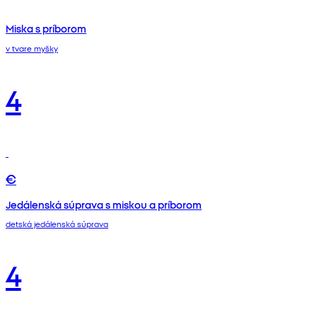
Miska s príborom
v tvare myšky
4
€
Jedálenská súprava s miskou a príborom
detská jedálenská súprava
4