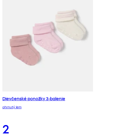
Dievčenské ponožky 3-balenie
ohrnutý lem
2