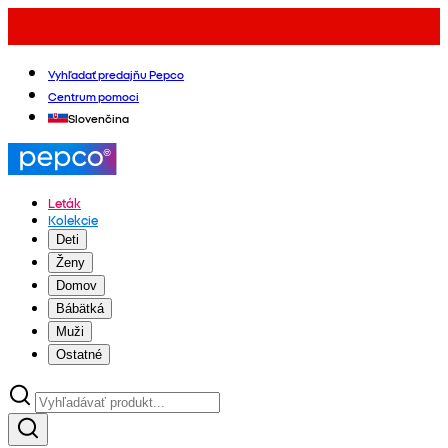
Vyhľadať predajňu Pepco
Centrum pomoci
Slovenčina
Leták
Kolekcie
Deti
Ženy
Domov
Bábätká
Muži
Ostatné