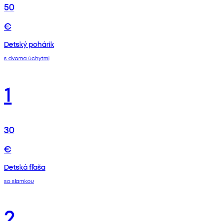
50
€
Detský pohárik
s dvoma úchytmi
1
30
€
Detská fľaša
so slamkou
2