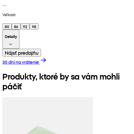
Veľkosti
80
86
92
98
Detaily
Nájsť predajňu
30 dní na vrátenie
Produkty, ktoré by sa vám mohli
páčiť