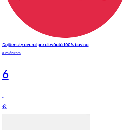
Dojčenský overal pre dievčatá 100% bavlna
s volánikom
6
€