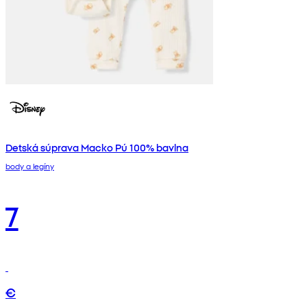
Detská súprava Macko Pú 100% bavlna
body a legíny
7
€