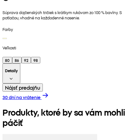
Súprava dojčenských tričiek s krátkym rukávom zo 100 % bavlny. S
potlačou, vhodné na každodenné nosenie.
Farby
Veľkosti
80
86
92
98
Detaily
Nájsť predajňu
30 dní na vrátenie
Produkty, ktoré by sa vám mohli
páčiť