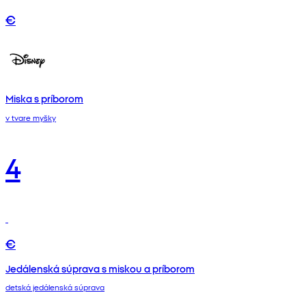
€
Miska s príborom
v tvare myšky
4
€
Jedálenská súprava s miskou a príborom
detská jedálenská súprava