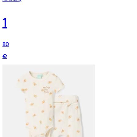
1
80
€