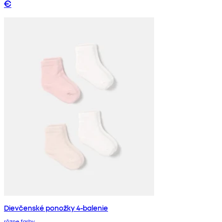
€
Dievčenské ponožky 4-balenie
rôzne farby