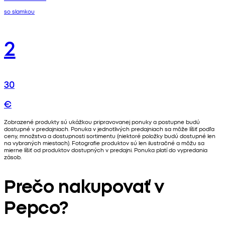
so slamkou
2
30
€
Zobrazené produkty sú ukážkou pripravovanej ponuky a postupne budú
dostupné v predajniach. Ponuka v jednotlivých predajniach sa môže líšiť podľa
ceny, množstva a dostupnosti sortimentu (niektoré položky budú dostupné len
na vybraných miestach). Fotografie produktov sú len ilustračné a môžu sa
mierne líšiť od produktov dostupných v predajni. Ponuka platí do vypredania
zásob.
Prečo nakupovať v
Pepco?