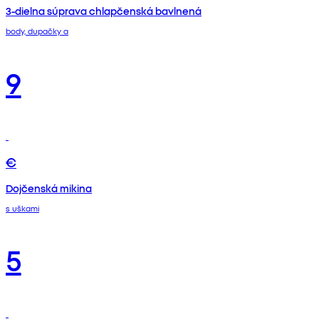
3-dielna súprava chlapčenská bavlnená
body, dupačky a
9
€
Dojčenská mikina
s uškami
5