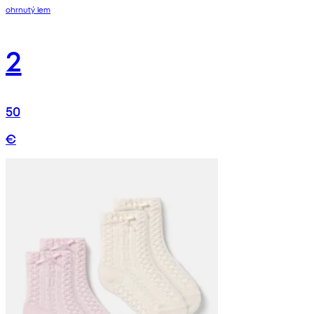
ohrnutý lem
2
50
€