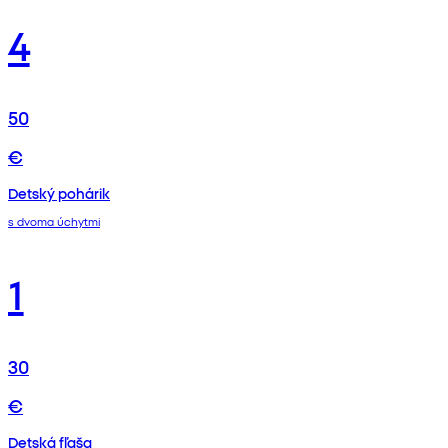
4
50
€
Detský pohárik
s dvoma úchytmi
1
30
€
Detská fľaša