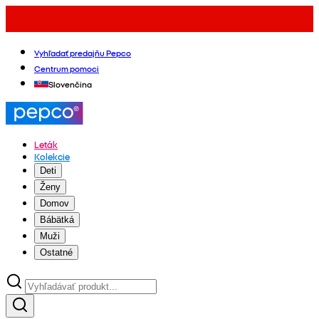
Vyhľadať predajňu Pepco
Centrum pomoci
Slovenčina
Leták
Kolekcie
Deti
Ženy
Domov
Bábätká
Muži
Ostatné