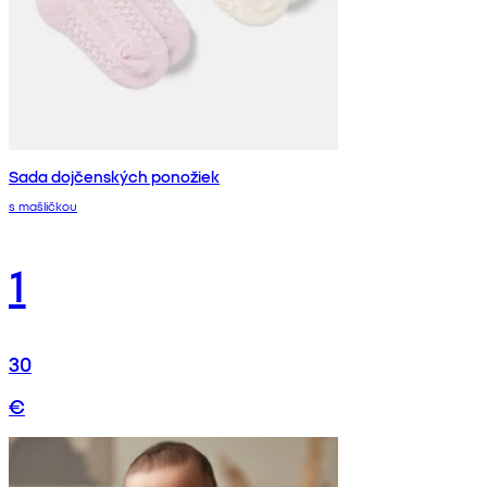
Sada dojčenských ponožiek
s mašličkou
1
30
€