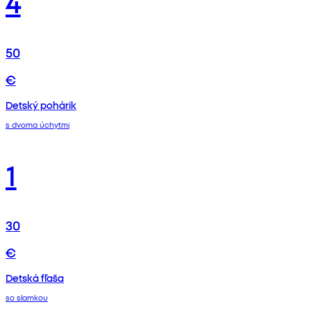
4
50
€
Detský pohárik
s dvoma úchytmi
1
30
€
Detská fľaša
so slamkou