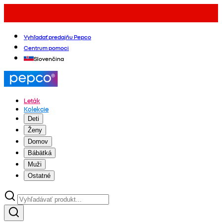
Vyhľadať predajňu Pepco
Centrum pomoci
Slovenčina
Leták
Kolekcie
Deti
Ženy
Domov
Bábätká
Muži
Ostatné