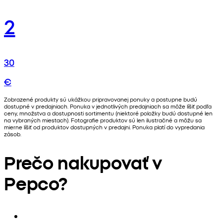
2
30
€
Zobrazené produkty sú ukážkou pripravovanej ponuky a postupne budú
dostupné v predajniach. Ponuka v jednotlivých predajniach sa môže líšiť podľa
ceny, množstva a dostupnosti sortimentu (niektoré položky budú dostupné len
na vybraných miestach). Fotografie produktov sú len ilustračné a môžu sa
mierne líšiť od produktov dostupných v predajni. Ponuka platí do vypredania
zásob.
Prečo nakupovať v
Pepco?