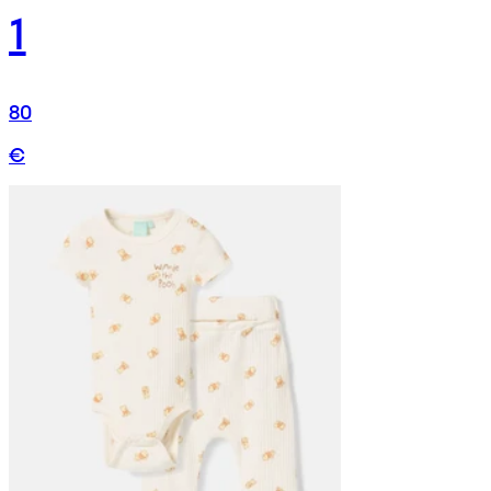
1
80
€