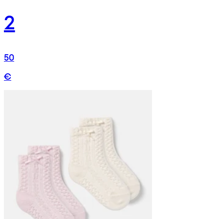
2
50
€