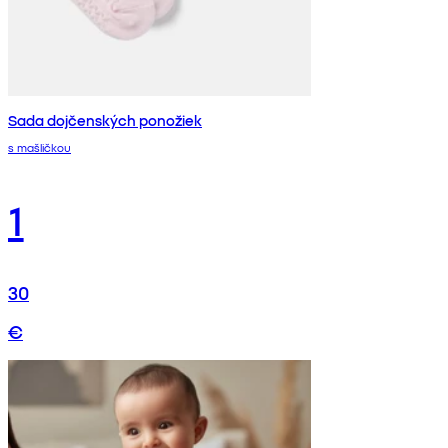
Sada dojčenských ponožiek
s mašličkou
1
30
€