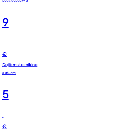
body, dupačky a
9
€
Dojčenská mikina
s uškami
5
€