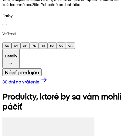
každodenné použitie. Pohodlné pre bábätká.
Farby
Veľkosti
56
62
68
74
80
86
92
98
Detaily
Nájsť predajňu
30 dní na vrátenie
Produkty, ktoré by sa vám mohli
páčiť