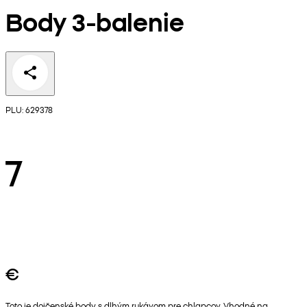
Body 3-balenie
PLU: 629378
7
€
Toto je dojčenské body s dlhým rukávom pre chlapcov. Vhodné na