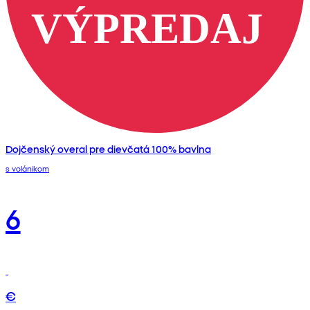
Dojčenský overal pre dievčatá 100% bavlna
s volánikom
6
€