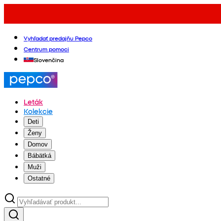
Vyhľadať predajňu Pepco
Centrum pomoci
Slovenčina
Leták
Kolekcie
Deti
Ženy
Domov
Bábätká
Muži
Ostatné