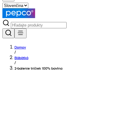
Domov
/
Bábätká
/
2-balenie tričiek 100% bavlna