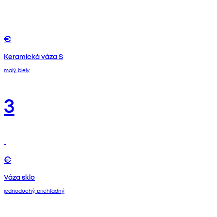
€
Keramická váza S
malý, biely
3
€
Váza sklo
jednoduchý, priehľadný