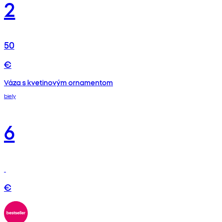
2
50
€
Váza s kvetinovým ornamentom
biely
6
€