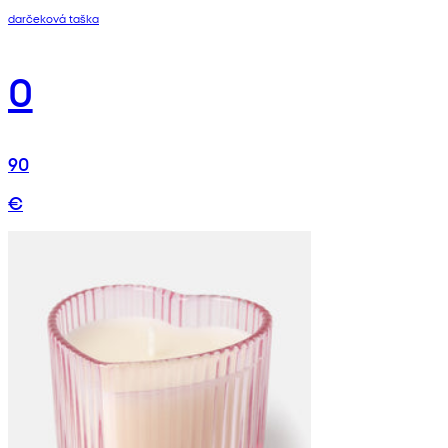
darčeková taška
0
90
€