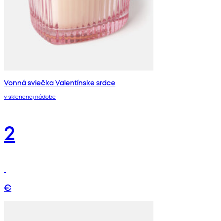
Vonná sviečka Valentínske srdce
v sklenenej nádobe
2
€