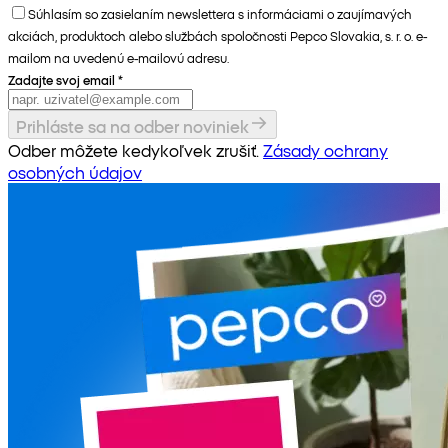
Súhlasím so zasielaním newslettera s informáciami o zaujímavých
akciách, produktoch alebo službách spoločnosti Pepco Slovakia, s. r. o. e-
mailom na uvedenú e-mailovú adresu.
Zadajte svoj email
*
Prihláste sa na odber noviniek
Odber môžete kedykoľvek zrušiť.
Zásady ochrany
osobných údajov