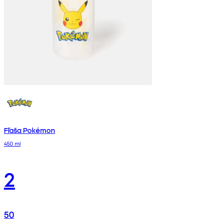
Fľaša Pokémon
450 ml
2
50