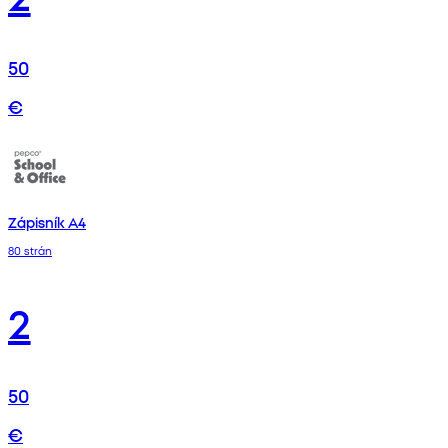
50
€
Zápisník A4
80 strán
2
50
€