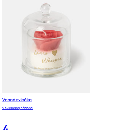
Vonná sviečka
v sklenenej nádobe
4