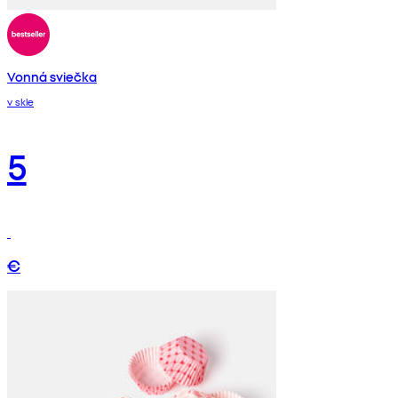
Vonná sviečka
v skle
5
€