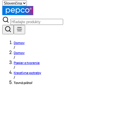
Domov
/
Domov
/
Papier a tvorenie
/
Kreatívne potreby
/
Tavná pištoľ