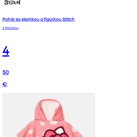
Pohár so slamkou a figúrkou Stitch
s figúrkou
4
50
€