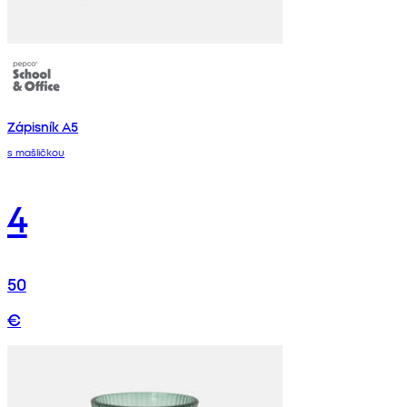
Zápisník A5
s mašličkou
4
50
€