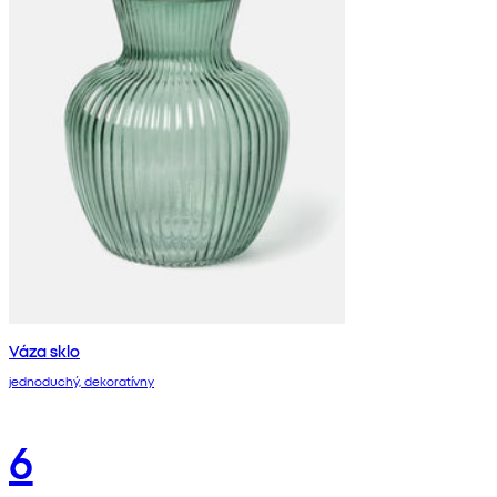
Váza sklo
jednoduchý, dekoratívny
6