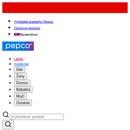
Vyhľadať predajňu Pepco
Centrum pomoci
Slovenčina
Leták
Kolekcie
Deti
Ženy
Domov
Bábätká
Muži
Ostatné