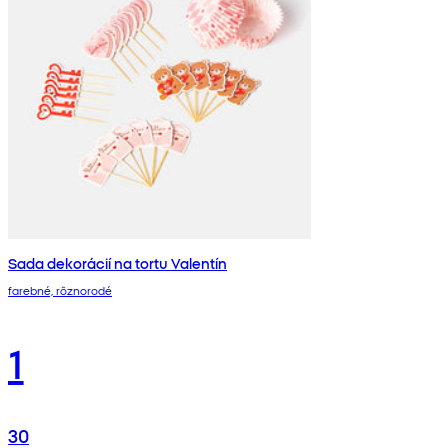
Sada dekorácií na tortu Valentín
farebné, rôznorodé
1
30