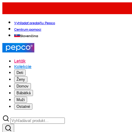
Vyhľadať predajňu Pepco
Centrum pomoci
Slovenčina
Leták
Kolekcie
Deti
Ženy
Domov
Bábätká
Muži
Ostatné