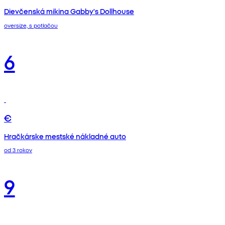
Dievčenská mikina Gabby's Dollhouse
oversize, s potlačou
6
€
Hračkárske mestské nákladné auto
od 3 rokov
9