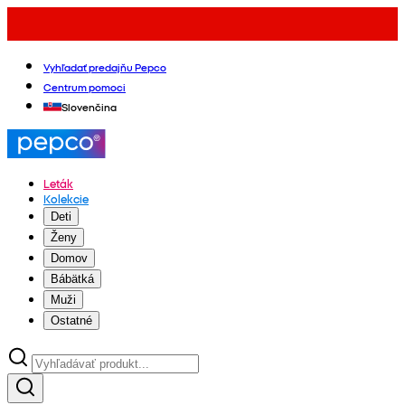
Vyhľadať predajňu Pepco
Centrum pomoci
Slovenčina
Leták
Kolekcie
Deti
Ženy
Domov
Bábätká
Muži
Ostatné