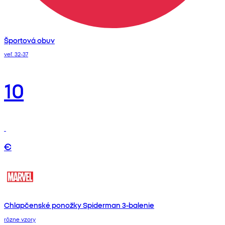
Športová obuv
veľ. 32-37
10
€
Chlapčenské ponožky Spiderman 3-balenie
rôzne vzory