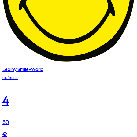
Legíny SmileyWorld
rozšírené
4
50
€