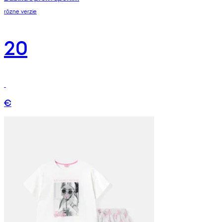
rôzne verzie
20
€