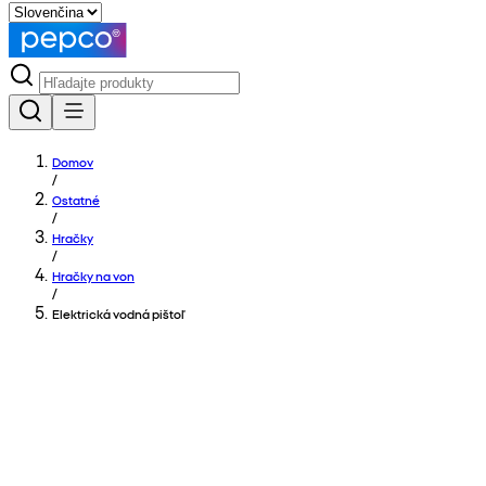
Domov
/
Ostatné
/
Hračky
/
Hračky na von
/
Elektrická vodná pištoľ