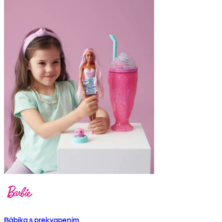
Bábika s prekvapením