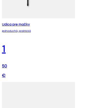
Udica pre mačky
jednoduchá, praktická
1
50
€