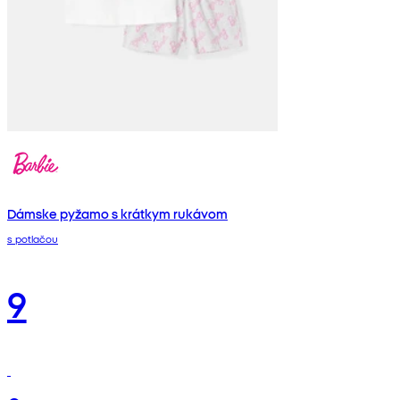
Dámske pyžamo s krátkym rukávom
s potlačou
9