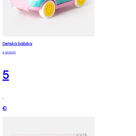
Detská bábika
s autom
5
€