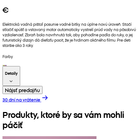
€
Elektrická vodná pištoľ posunie vodné bitky na úplne novú úroveň. Stačí
stlačiť spúšť a vstavaný motor automaticky vystrelí prúd vody na pôsobivú
vzdialenosť. Zbraň bola navrhnutá tak, aby pohodlne padla do ruky, a jej
futuristický dizajn dá dieťaťu pocit, že je hrdinom akčného filmu. Pre deti
staršie ako 3 roky.
Farby
Detaily
Nájsť predajňu
30 dní na vrátenie
Produkty, ktoré by sa vám mohli
páčiť