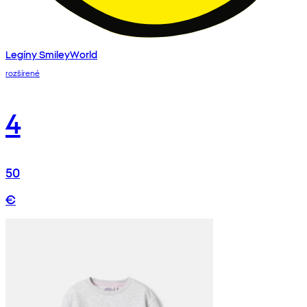
Legíny SmileyWorld
rozšírené
4
50
€