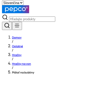
Domov
/
Ostatné
/
Hračky
/
Hračky na von
/
Pištoľ na bubliny