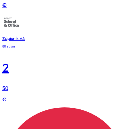
€
Zápisník A4
80 strán
2
50
€