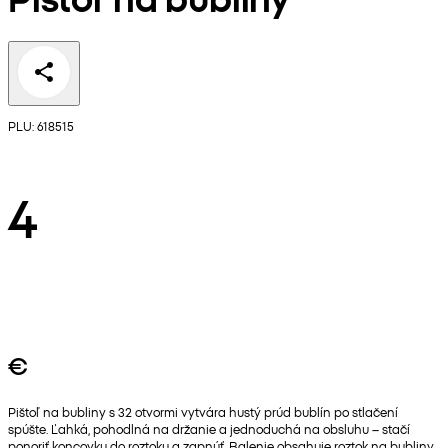
PLU: 618515
4
€
Pištoľ na bubliny s 32 otvormi vytvára hustý prúd bublín po stlačení
spúšte. Ľahká, pohodlná na držanie a jednoduchá na obsluhu – stačí
ponoriť koncovku do roztoku a zapnúť. Balenie obsahuje roztok na bubliny.