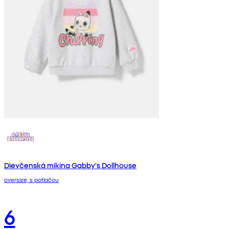
Dievčenská mikina Gabby's Dollhouse
oversize, s potlačou
6