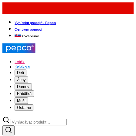
Vyhľadať predajňu Pepco
Centrum pomoci
Slovenčina
Leták
Kolekcie
Deti
Ženy
Domov
Bábätká
Muži
Ostatné