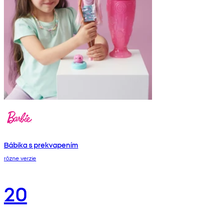
Bábika s prekvapením
rôzne verzie
20