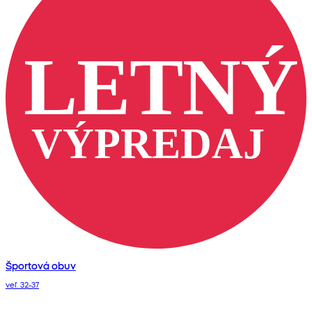
Športová obuv
veľ. 32-37