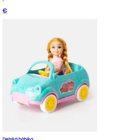
€
Detská bábika