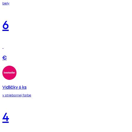
biely
6
€
Vidličky 6 ks
v striebornej farbe
4