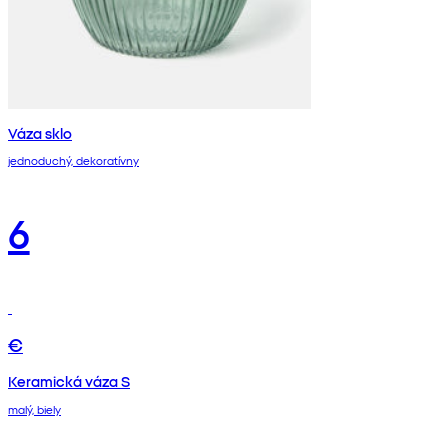
Váza sklo
jednoduchý, dekoratívny
6
€
Keramická váza S
malý, biely