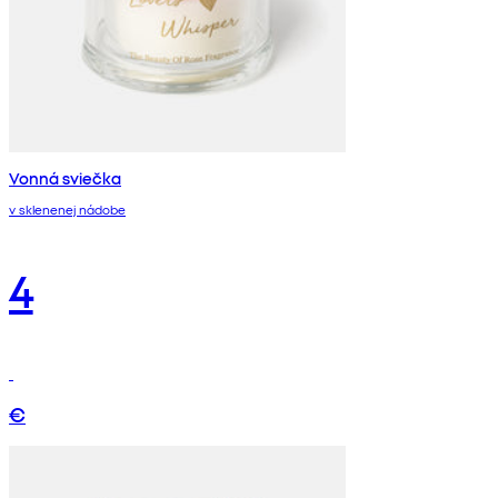
Vonná sviečka
v sklenenej nádobe
4
€