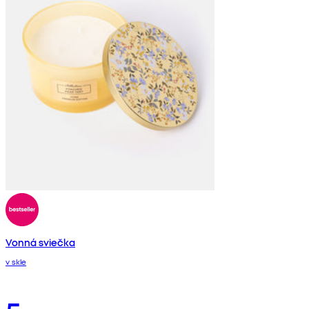
Vonná sviečka
v skle