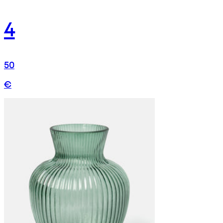
4
50
€