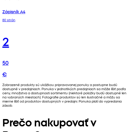
Zápisník A4
80 strán
2
50
€
Zobrazené produkty sú ukážkou pripravovanej ponuky a postupne budú
dostupné v predajniach. Ponuka v jednotlivých predajniach sa môže líšiť podľa
ceny, množstva a dostupnosti sortimentu (niektoré položky budú dostupné len
na vybraných miestach). Fotografie produktov sú len ilustračné a môžu sa
mierne líšiť od produktov dostupných v predajni. Ponuka platí do vypredania
zásob.
Prečo nakupovať v