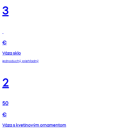
3
€
Váza sklo
jednoduchý, priehľadný
2
50
€
Váza s kvetinovým ornamentom