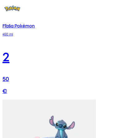
Fľaša Pokémon
450 ml
2
50
€