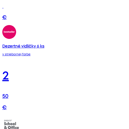
€
Dezertné vidličky 6 ks
v striebornej farbe
2
50
€