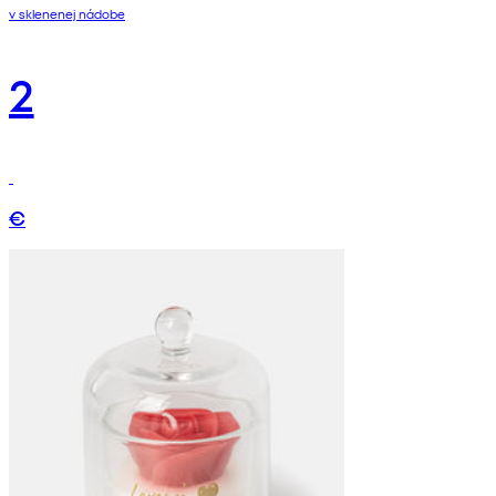
v sklenenej nádobe
2
€