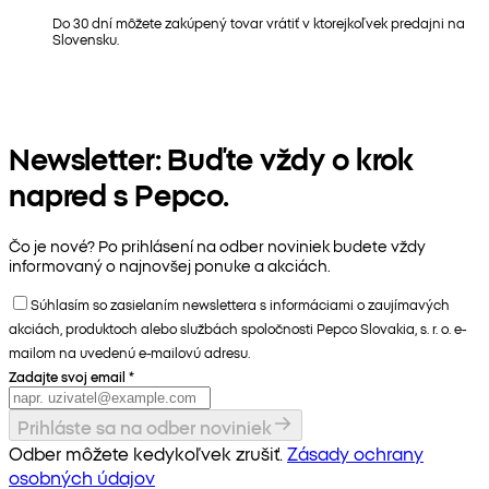
Do 30 dní môžete zakúpený tovar vrátiť v ktorejkoľvek predajni na
Slovensku.
Newsletter: Buďte vždy o krok
napred s Pepco.
Čo je nové? Po prihlásení na odber noviniek budete vždy
informovaný o najnovšej ponuke a akciách.
Súhlasím so zasielaním newslettera s informáciami o zaujímavých
akciách, produktoch alebo službách spoločnosti Pepco Slovakia, s. r. o. e-
mailom na uvedenú e-mailovú adresu.
Zadajte svoj email
*
Prihláste sa na odber noviniek
Odber môžete kedykoľvek zrušiť.
Zásady ochrany
osobných údajov