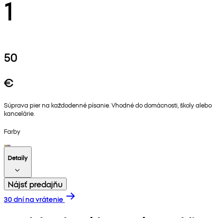
1
50
€
Súprava pier na každodenné písanie. Vhodné do domácnosti, školy alebo
kancelárie.
Farby
Detaily
Nájsť predajňu
30 dní na vrátenie