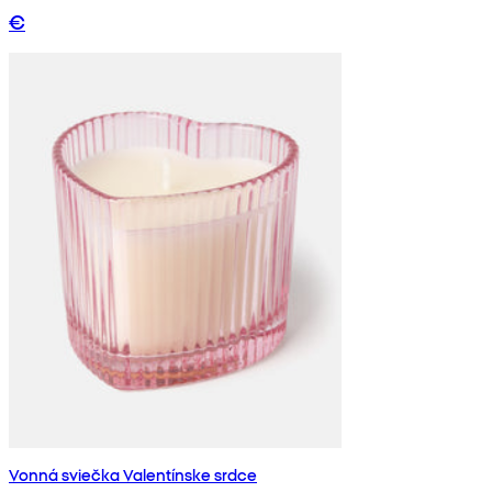
€
Vonná sviečka Valentínske srdce