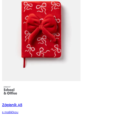
Zápisník A5
s mašličkou