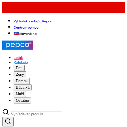
Vyhľadať predajňu Pepco
Centrum pomoci
Slovenčina
Leták
Kolekcie
Deti
Ženy
Domov
Bábätká
Muži
Ostatné