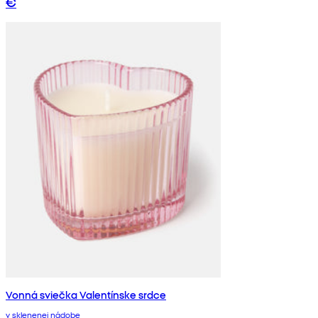
€
Vonná sviečka Valentínske srdce
v sklenenej nádobe