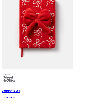
Zápisník A5
s mašličkou