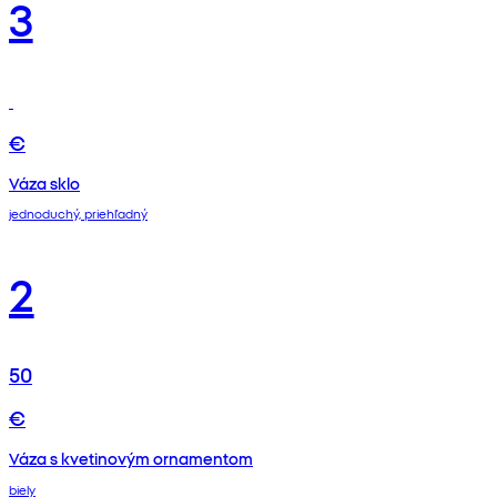
3
€
Váza sklo
jednoduchý, priehľadný
2
50
€
Váza s kvetinovým ornamentom
biely