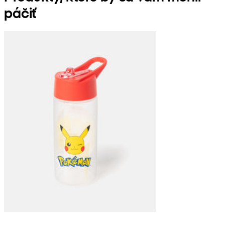
páčiť