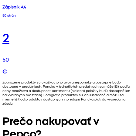
Zápisník A4
80 strán
2
50
€
Zobrazené produkty sú ukážkou pripravovanej ponuky a postupne budú
dostupné v predajniach. Ponuka v jednotlivých predajniach sa môže líšiť podľa
ceny, množstva a dostupnosti sortimentu (niektoré položky budú dostupné len
na vybraných miestach). Fotografie produktov sú len ilustračné a môžu sa
mierne líšiť od produktov dostupných v predajni. Ponuka platí do vypredania
zásob.
Prečo nakupovať v
Pepco?