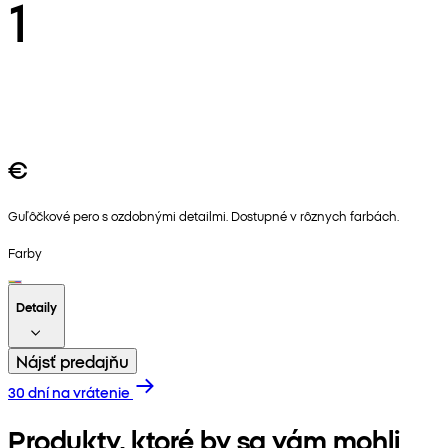
1
€
Guľôčkové pero s ozdobnými detailmi. Dostupné v rôznych farbách.
Farby
Detaily
Nájsť predajňu
30 dní na vrátenie
Produkty, ktoré by sa vám mohli