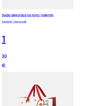
Sada dekorácií na tortu Valentín
farebné, rôznorodé
1
30
€