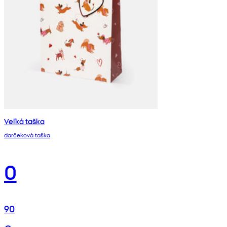
Veľká taška
darčeková taška
0
90