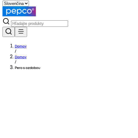
Domov
/
Domov
/
Pero s ozdobou