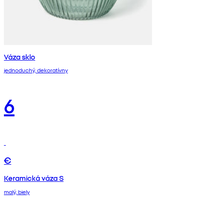
Váza sklo
jednoduchý, dekoratívny
6
€
Keramická váza S
malý, biely