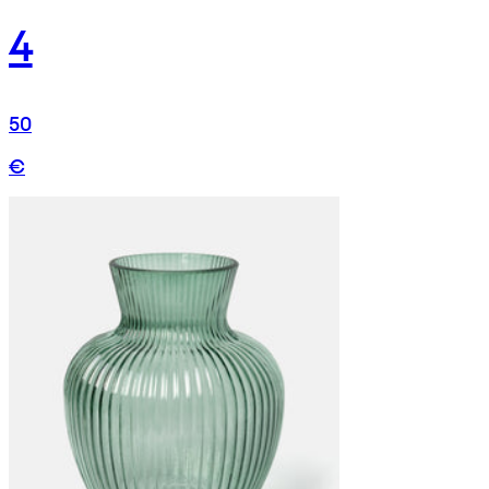
4
50
€