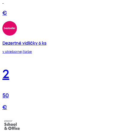
€
Dezertné vidličky 6 ks
v striebornej farbe
2
50
€