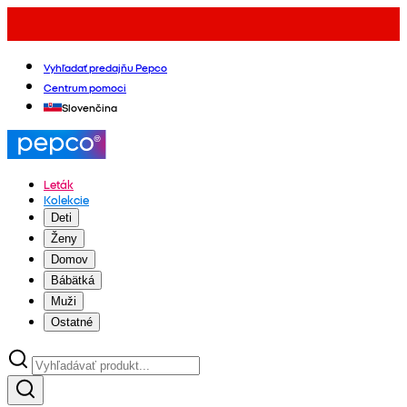
Vyhľadať predajňu Pepco
Centrum pomoci
Slovenčina
Leták
Kolekcie
Deti
Ženy
Domov
Bábätká
Muži
Ostatné