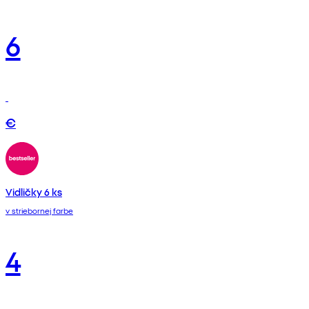
6
€
Vidličky 6 ks
v striebornej farbe
4