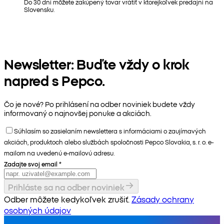
Do 30 dní môžete zakúpený tovar vrátiť v ktorejkoľvek predajni na
Slovensku.
Newsletter: Buďte vždy o krok
napred s Pepco.
Čo je nové? Po prihlásení na odber noviniek budete vždy
informovaný o najnovšej ponuke a akciách.
Súhlasím so zasielaním newslettera s informáciami o zaujímavých
akciách, produktoch alebo službách spoločnosti Pepco Slovakia, s. r. o. e-
mailom na uvedenú e-mailovú adresu.
Zadajte svoj email
*
Prihláste sa na odber noviniek
Odber môžete kedykoľvek zrušiť.
Zásady ochrany
osobných údajov