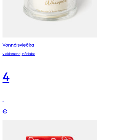
Vonná sviečka
v sklenenej nádobe
4
€