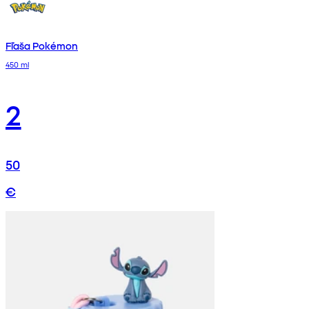
Fľaša Pokémon
450 ml
2
50
€