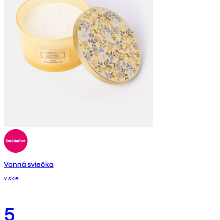
Vonná sviečka
v skle
5