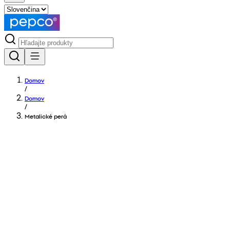
Domov
/
Domov
/
Metalické perá