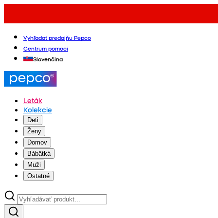
Vyhľadať predajňu Pepco
Centrum pomoci
Slovenčina
Leták
Kolekcie
Deti
Ženy
Domov
Bábätká
Muži
Ostatné