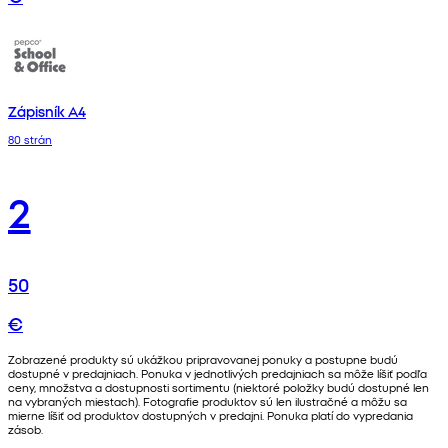
Zápisník A4
80 strán
2
50
€
Zobrazené produkty sú ukážkou pripravovanej ponuky a postupne budú
dostupné v predajniach. Ponuka v jednotlivých predajniach sa môže líšiť podľa
ceny, množstva a dostupnosti sortimentu (niektoré položky budú dostupné len
na vybraných miestach). Fotografie produktov sú len ilustračné a môžu sa
mierne líšiť od produktov dostupných v predajni. Ponuka platí do vypredania
zásob.