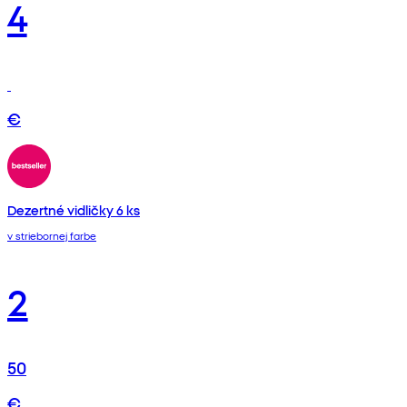
4
€
Dezertné vidličky 6 ks
v striebornej farbe
2
50
€