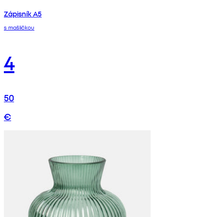
Zápisník A5
s mašličkou
4
50
€