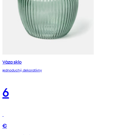
Váza sklo
jednoduchý, dekoratívny
6
€