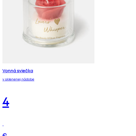
Vonná sviečka
v sklenenej nádobe
4
€