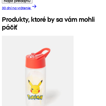
Nájsť predajňu
30 dní na vrátenie
Produkty, ktoré by sa vám mohli
páčiť