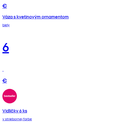
€
Váza s kvetinovým ornamentom
biely
6
€
Vidličky 6 ks
v striebornej farbe