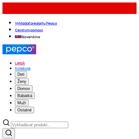
Vyhľadať predajňu Pepco
Centrum pomoci
Slovenčina
Leták
Kolekcie
Deti
Ženy
Domov
Bábätká
Muži
Ostatné