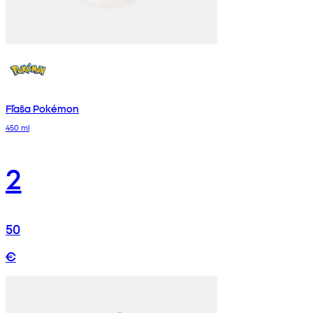
Fľaša Pokémon
450 ml
2
50
€