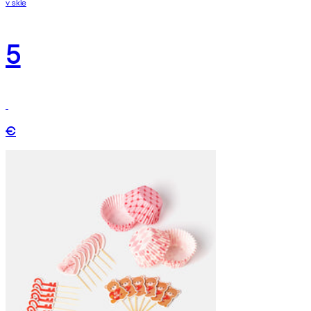
v skle
5
€