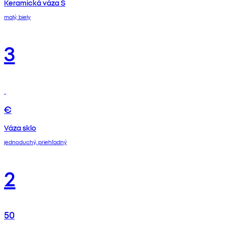
Keramická váza S
malý, biely
3
€
Váza sklo
jednoduchý, priehľadný
2
50