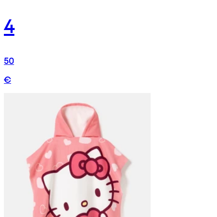
4
50
€