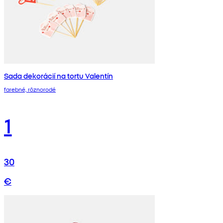
Sada dekorácií na tortu Valentín
farebné, rôznorodé
1
30
€