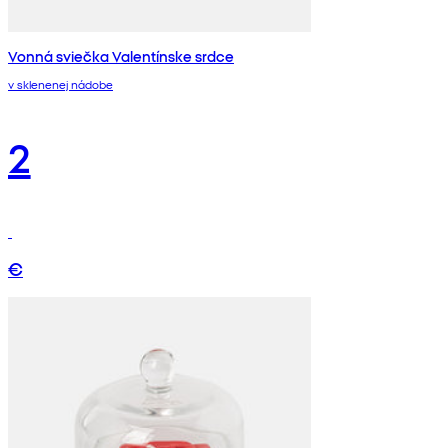
Vonná sviečka Valentínske srdce
v sklenenej nádobe
2
€