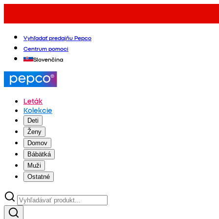
Vyhľadať predajňu Pepco
Centrum pomoci
Slovenčina
Leták
Kolekcie
Deti
Ženy
Domov
Bábätká
Muži
Ostatné