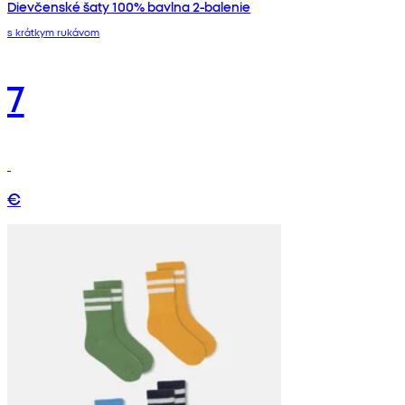
Dievčenské šaty 100% bavlna 2-balenie
s krátkym rukávom
7
€