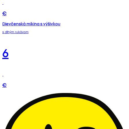
€
Dievčenská mikina s výšivkou
s dlhým rukávom
6
€