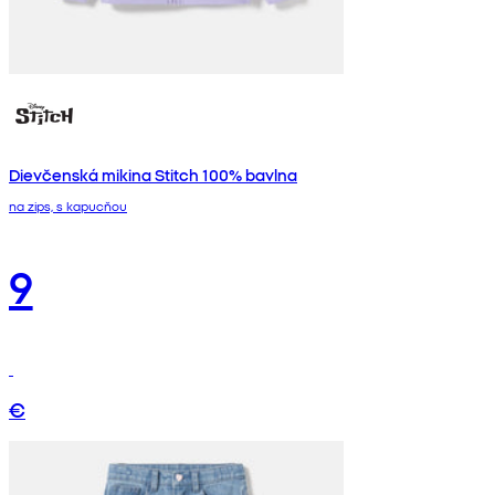
Dievčenská mikina Stitch 100% bavlna
na zips, s kapucňou
9
€