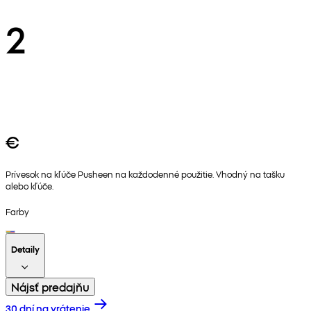
2
€
Prívesok na kľúče Pusheen na každodenné použitie. Vhodný na tašku
alebo kľúče.
Farby
Detaily
Nájsť predajňu
30 dní na vrátenie