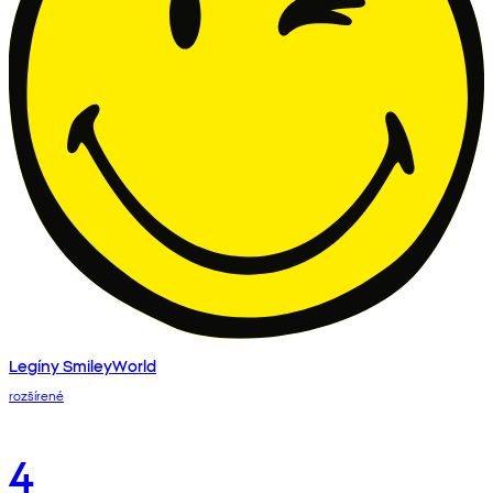
Legíny SmileyWorld
rozšírené
4