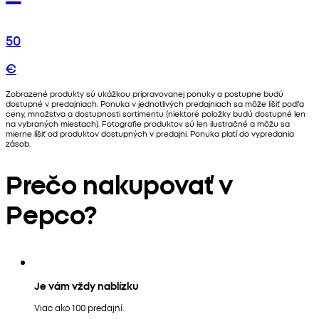
50
€
Zobrazené produkty sú ukážkou pripravovanej ponuky a postupne budú
dostupné v predajniach. Ponuka v jednotlivých predajniach sa môže líšiť podľa
ceny, množstva a dostupnosti sortimentu (niektoré položky budú dostupné len
na vybraných miestach). Fotografie produktov sú len ilustračné a môžu sa
mierne líšiť od produktov dostupných v predajni. Ponuka platí do vypredania
zásob.
Prečo nakupovať v
Pepco?
Je vám vždy nablízku
Viac ako 100 predajní.