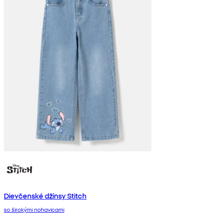
Dievčenské džínsy Stitch
so širokými nohavicami