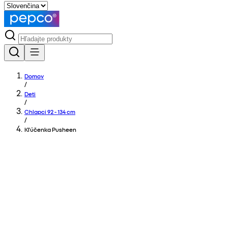
Domov
/
Deti
/
Chlapci 92 - 134 cm
/
Kľúčenka Pusheen