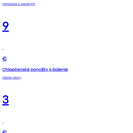
nohavice s opraným
9
€
Chlapčenské ponožky 4-balenie
rôzne vzory
3
€