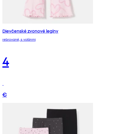
Dievčenské zvonové legíny
rebrované, s volánmi
4
€