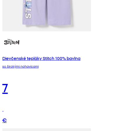
Dievčenské tepláky Stitch 100% bavlna
so širokými nohavicami
7
€