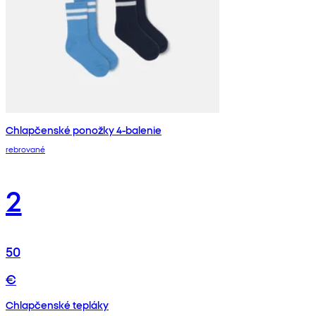
Chlapčenské ponožky 4-balenie
rebrované
2
50
€
Chlapčenské tepláky