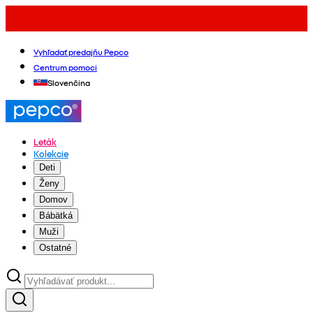
Vyhľadať predajňu Pepco
Centrum pomoci
Slovenčina
Leták
Kolekcie
Deti
Ženy
Domov
Bábätká
Muži
Ostatné