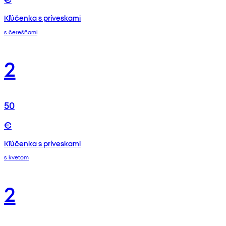
Kľúčenka s príveskami
s čerešňami
2
50
€
Kľúčenka s príveskami
s kvetom
2