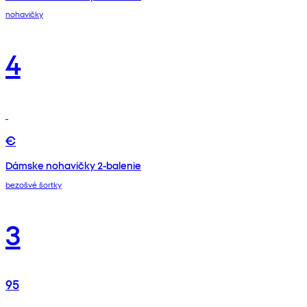
nohavičky
4
€
Dámske nohavičky 2-balenie
bezošvé šortky
3
95