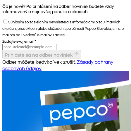
Čo je nové? Po prihlásení na odber noviniek budete vždy
informovaný o najnovšej ponuke a akciách.
Súhlasím so zasielaním newslettera s informáciami o zaujímavých
akciách, produktoch alebo službách spoločnosti Pepco Slovakia, s. r. o. e-
mailom na uvedenú e-mailovú adresu.
Zadajte svoj email
*
Prihláste sa na odber noviniek
Odber môžete kedykoľvek zrušiť.
Zásady ochrany
osobných údajov