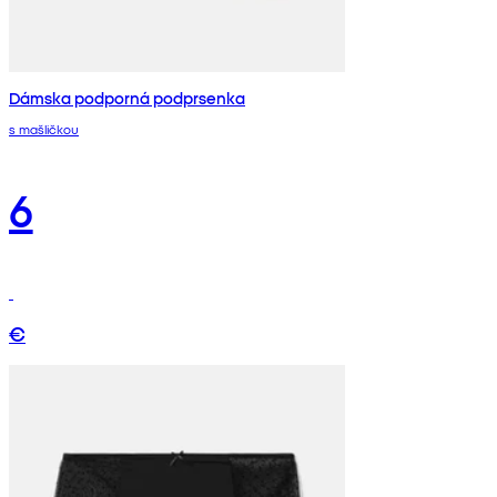
Dámska podporná podprsenka
s mašličkou
6
€