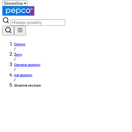
Domov
/
Ženy
/
Dámske doplnky
/
Iné doplnky
/
Slnečné okuliare