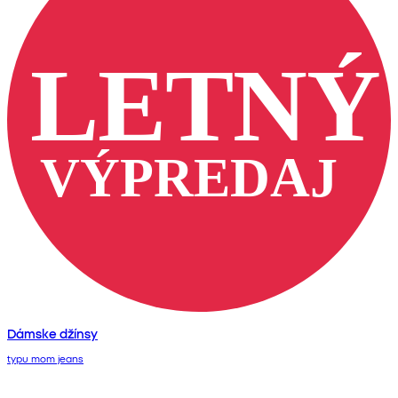
Dámske džínsy
typu mom jeans