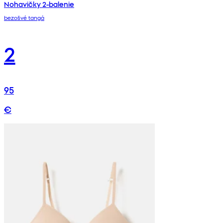
Nohavičky 2-balenie
bezošvé tangá
2
95
€