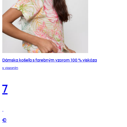
Dámska košeľa s farebným vzorom 100 % viskóza
s viazaním
7
€