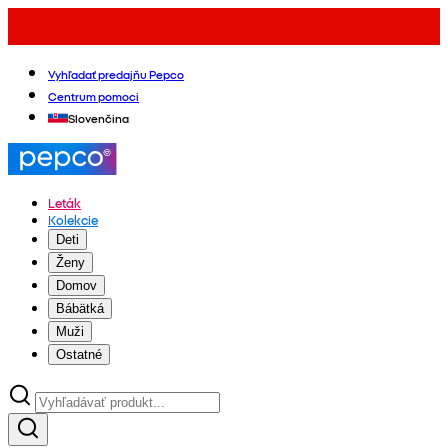
Vyhľadať predajňu Pepco
Centrum pomoci
Slovenčina
Leták
Kolekcie
Deti
Ženy
Domov
Bábätká
Muži
Ostatné