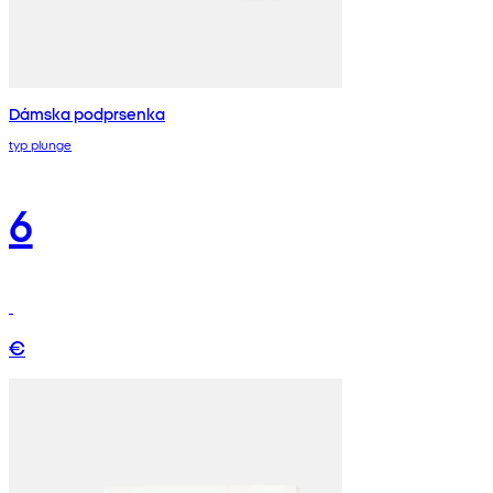
Dámska podprsenka
typ plunge
6
€