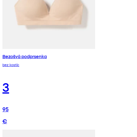
Bezošvá podprsenka
bez kostíc
3
95
€