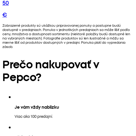
50
€
Zobrazené produkty sú ukážkou pripravovanej ponuky a postupne budú
dostupné v predajniach. Ponuka v jednotlivých predajniach sa môže líšiť podľa
ceny, množstva a dostupnosti sortimentu (niektoré položky budú dostupné len
na vybraných miestach). Fotografie produktov sú len ilustračné a môžu sa
mierne líšiť od produktov dostupných v predajni. Ponuka platí do vypredania
zásob.
Prečo nakupovať v
Pepco?
Je vám vždy nablízku
Viac ako 100 predajní.