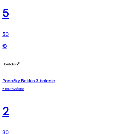
5
50
€
Ponožky Bekkin 3-balenie
z mikrovlákna
2
30