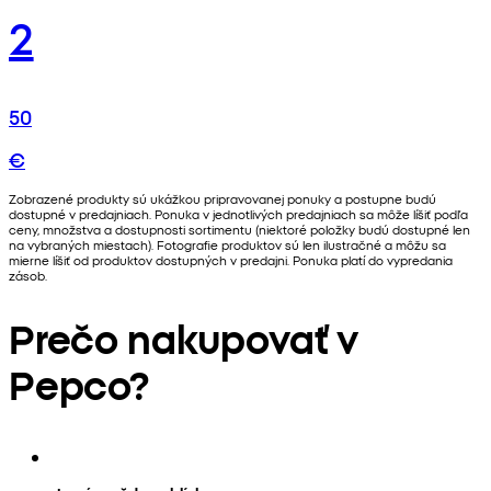
2
50
€
Zobrazené produkty sú ukážkou pripravovanej ponuky a postupne budú
dostupné v predajniach. Ponuka v jednotlivých predajniach sa môže líšiť podľa
ceny, množstva a dostupnosti sortimentu (niektoré položky budú dostupné len
na vybraných miestach). Fotografie produktov sú len ilustračné a môžu sa
mierne líšiť od produktov dostupných v predajni. Ponuka platí do vypredania
zásob.
Prečo nakupovať v
Pepco?