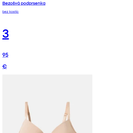
Bezošvá podprsenka
bez kostíc
3
95
€