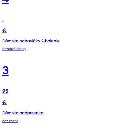
€
Dámske nohavičky 2-balenie
bezošvé šortky
3
95
€
Dámska podprsenka
bez kostíc