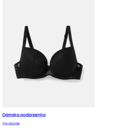
Dámska podprsenka
typ plunge