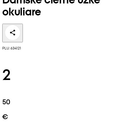
okuliare
PLU: 634121
2
50
€