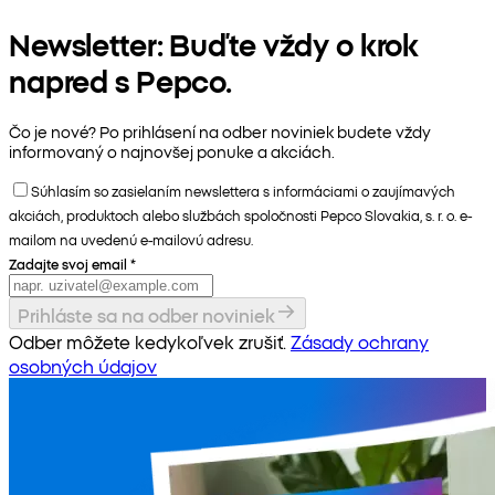
Newsletter: Buďte vždy o krok
napred s Pepco.
Čo je nové? Po prihlásení na odber noviniek budete vždy
informovaný o najnovšej ponuke a akciách.
Súhlasím so zasielaním newslettera s informáciami o zaujímavých
akciách, produktoch alebo službách spoločnosti Pepco Slovakia, s. r. o. e-
mailom na uvedenú e-mailovú adresu.
Zadajte svoj email
*
Prihláste sa na odber noviniek
Odber môžete kedykoľvek zrušiť.
Zásady ochrany
osobných údajov