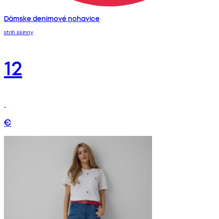
Dámske denimové nohavice
strih skinny
12
€