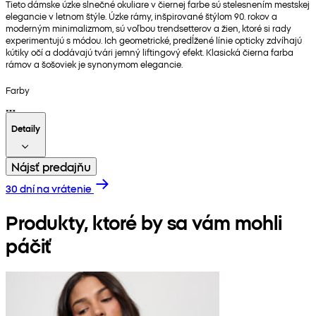
Tieto dámske úzke slnečné okuliare v čiernej farbe sú stelesnením mestskej
elegancie v letnom štýle. Úzke rámy, inšpirované štýlom 90. rokov a
moderným minimalizmom, sú voľbou trendsetterov a žien, ktoré si rady
experimentujú s módou. Ich geometrické, predĺžené línie opticky zdvíhajú
kútiky očí a dodávajú tvári jemný liftingový efekt. Klasická čierna farba
rámov a šošoviek je synonymom elegancie.
Farby
Detaily
Nájsť predajňu
30 dní na vrátenie
Produkty, ktoré by sa vám mohli
páčiť