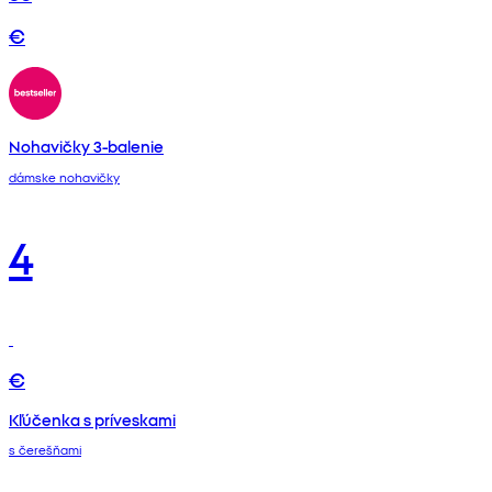
€
Nohavičky 3-balenie
dámske nohavičky
4
€
Kľúčenka s príveskami
s čerešňami