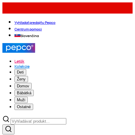
Vyhľadať predajňu Pepco
Centrum pomoci
Slovenčina
Leták
Kolekcie
Deti
Ženy
Domov
Bábätká
Muži
Ostatné