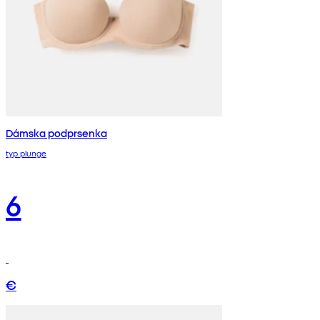
Dámska podprsenka
typ plunge
6
€