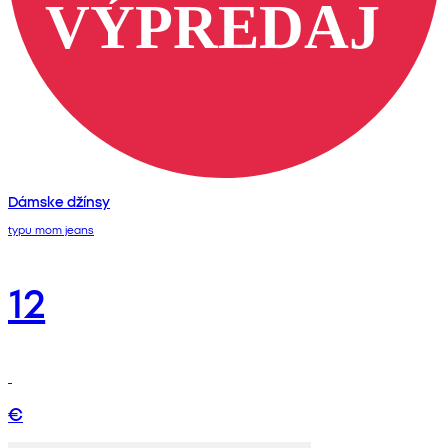
Dámske džínsy
typu mom jeans
12
€