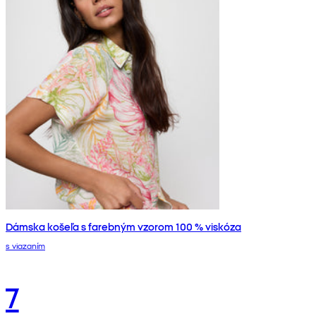
Dámska košeľa s farebným vzorom 100 % viskóza
s viazaním
7