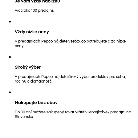
Je vám vždy nablízku
Viac ako 100 predajní.
Vždy nízke ceny
V predajniach Pepco nájdete všetko, čo potrebujete a za nízke
ceny.
Široký výber
V predajniach Pepco nájdete široký výber produktov pre seba,
rodinu a domácnosť.
Nakupujte bez obáv
Do 30 dní môžete zakúpený tovar vrátiť v ktorejkoľvek predajni na
Slovensku.