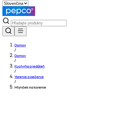
Domov
/
Domov
/
Kuchyňa a jedáleň
/
Varenie a pečenie
/
Mlynček na korenie