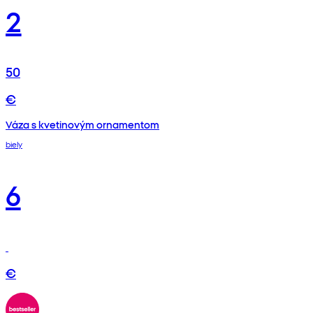
2
50
€
Váza s kvetinovým ornamentom
biely
6
€