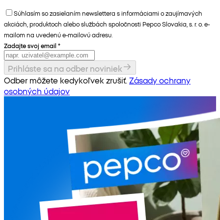
Súhlasím so zasielaním newslettera s informáciami o zaujímavých
akciách, produktoch alebo službách spoločnosti Pepco Slovakia, s. r. o. e-
mailom na uvedenú e-mailovú adresu.
Zadajte svoj email
*
Prihláste sa na odber noviniek
Odber môžete kedykoľvek zrušiť.
Zásady ochrany
osobných údajov