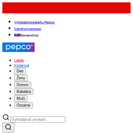
Vyhľadať predajňu Pepco
Centrum pomoci
Slovenčina
Leták
Kolekcie
Deti
Ženy
Domov
Bábätká
Muži
Ostatné