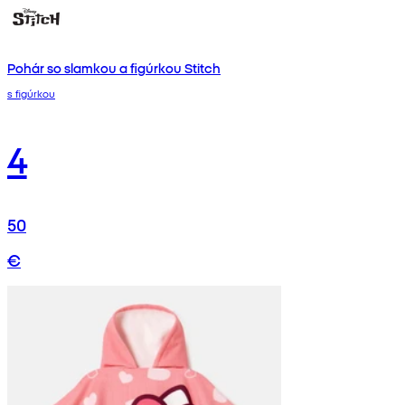
Pohár so slamkou a figúrkou Stitch
s figúrkou
4
50
€