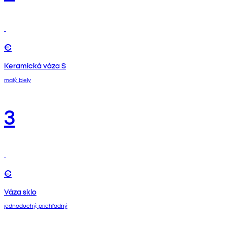
€
Keramická váza S
malý, biely
3
€
Váza sklo
jednoduchý, priehľadný