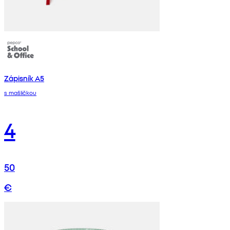
Zápisník A5
s mašličkou
4
50
€