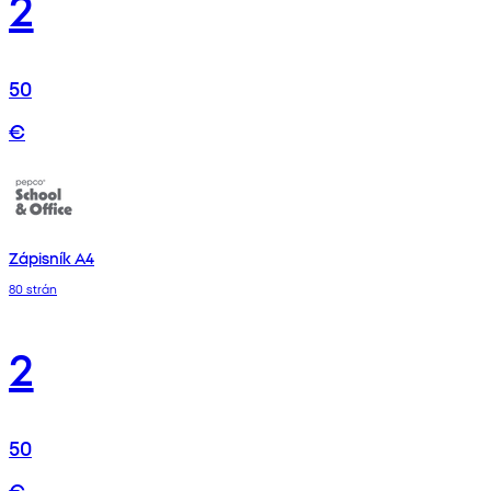
2
50
€
Zápisník A4
80 strán
2
50
€