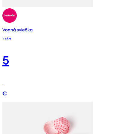
Vonná sviečka
v skle
5
€