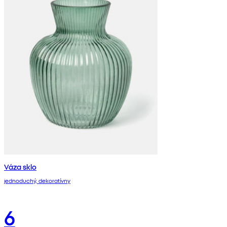
Váza sklo
jednoduchý, dekoratívny
6