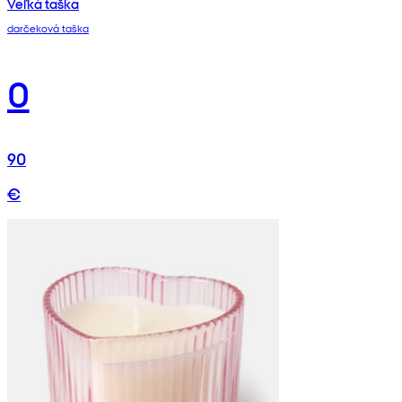
Veľká taška
darčeková taška
0
90
€