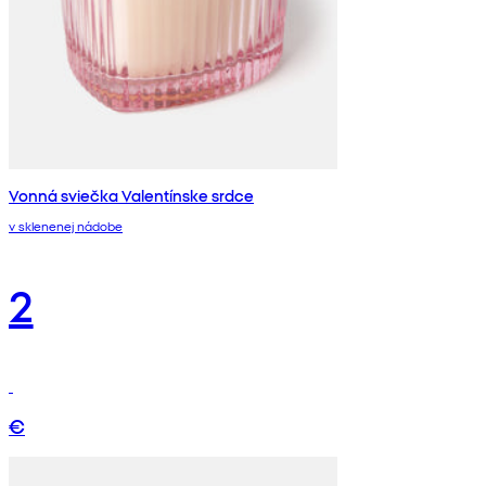
Vonná sviečka Valentínske srdce
v sklenenej nádobe
2
€