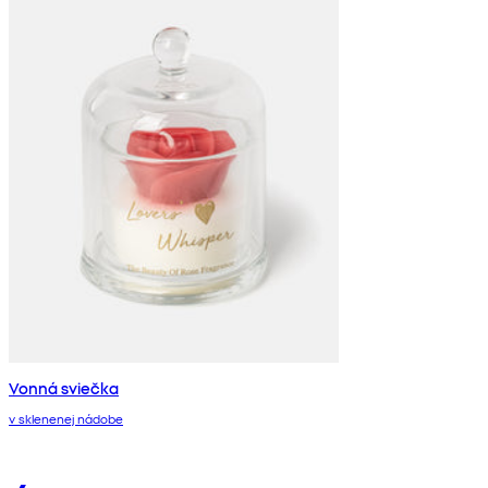
Vonná sviečka
v sklenenej nádobe