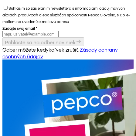
Súhlasím so zasielaním newslettera s informáciami o zaujímavých
akciách, produktoch alebo službách spoločnosti Pepco Slovakia, s. r. o. e-
mailom na uvedenú e-mailovú adresu.
Zadajte svoj email
*
Prihláste sa na odber noviniek
Odber môžete kedykoľvek zrušiť.
Zásady ochrany
osobných údajov