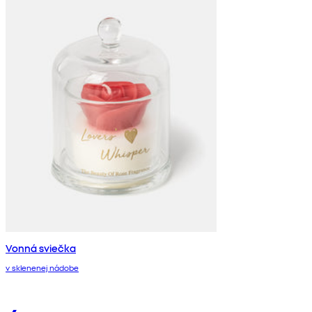
Vonná sviečka
v sklenenej nádobe