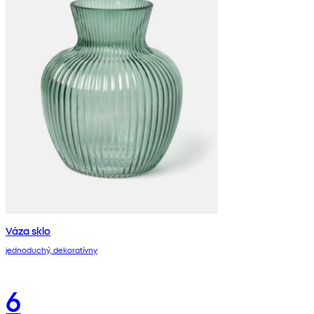
Váza sklo
jednoduchý, dekoratívny
6