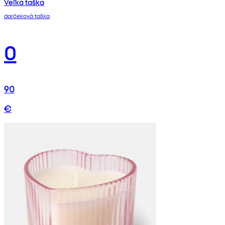
Veľká taška
darčeková taška
0
90
€