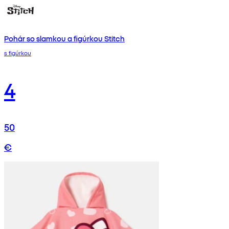
Pohár so slamkou a figúrkou Stitch
s figúrkou
4
50
€