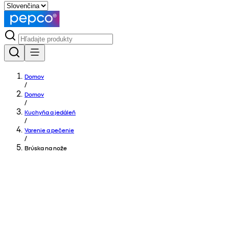
Domov
/
Domov
/
Kuchyňa a jedáleň
/
Varenie a pečenie
/
Brúska na nože