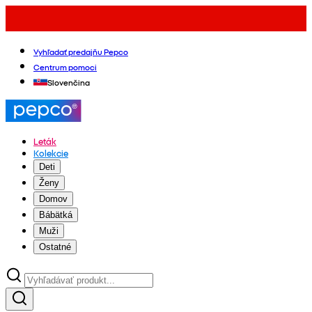
Vyhľadať predajňu Pepco
Centrum pomoci
Slovenčina
Leták
Kolekcie
Deti
Ženy
Domov
Bábätká
Muži
Ostatné