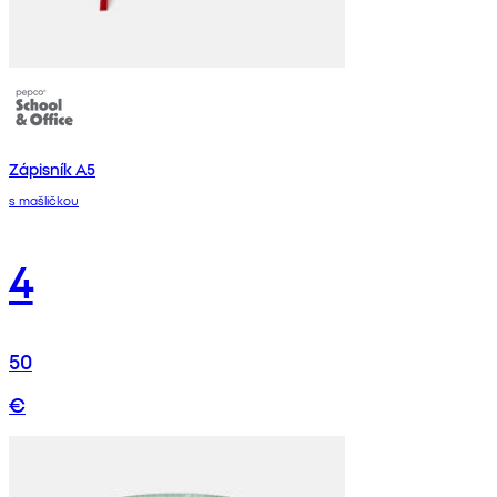
Zápisník A5
s mašličkou
4
50
€