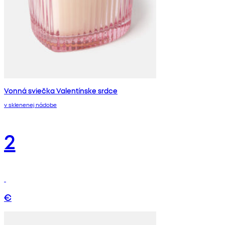
Vonná sviečka Valentínske srdce
v sklenenej nádobe
2
€