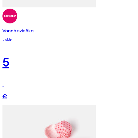
Vonná sviečka
v skle
5
€