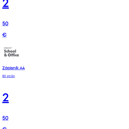
2
50
€
Zápisník A4
80 strán
2
50
€