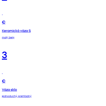
€
Keramická váza S
malý, biely
3
€
Váza sklo
jednoduchý, priehľadný