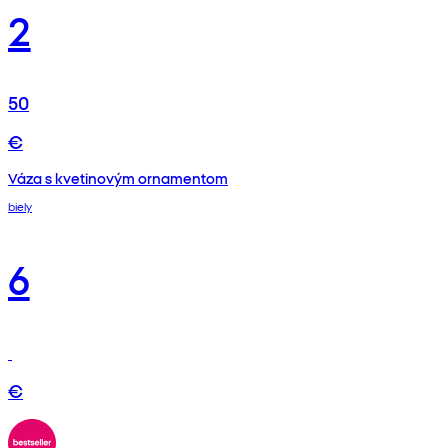
2
50
€
Váza s kvetinovým ornamentom
biely
6
€