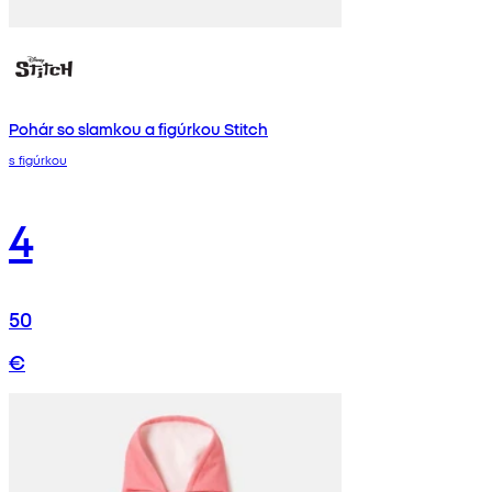
Pohár so slamkou a figúrkou Stitch
s figúrkou
4
50
€