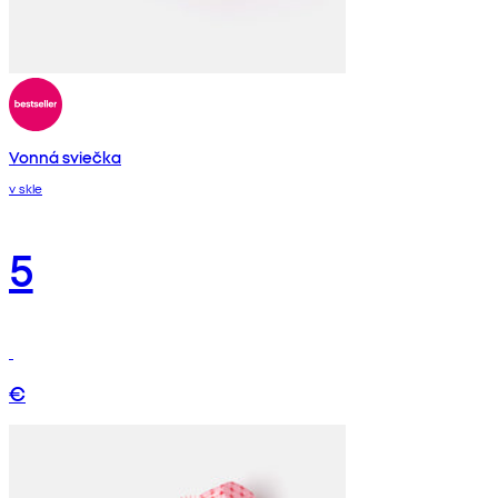
Vonná sviečka
v skle
5
€