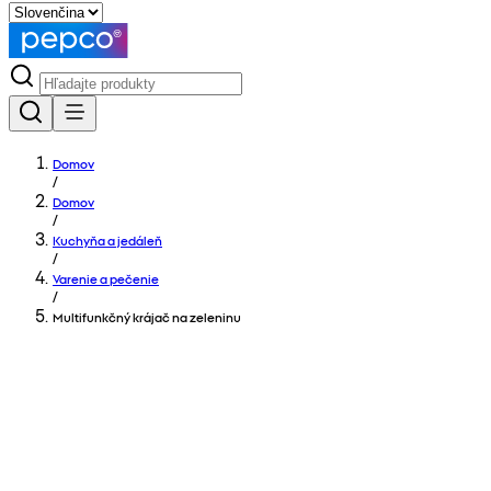
Domov
/
Domov
/
Kuchyňa a jedáleň
/
Varenie a pečenie
/
Multifunkčný krájač na zeleninu