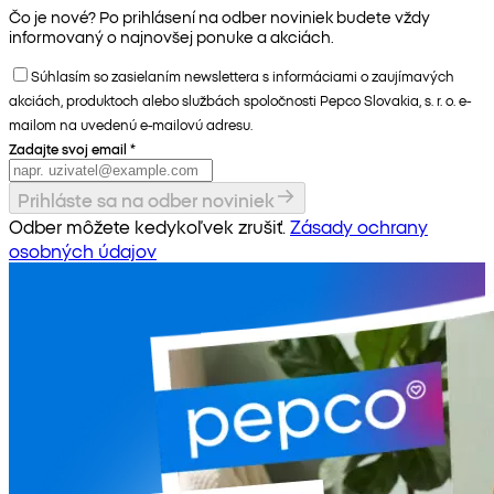
Čo je nové? Po prihlásení na odber noviniek budete vždy
informovaný o najnovšej ponuke a akciách.
Súhlasím so zasielaním newslettera s informáciami o zaujímavých
akciách, produktoch alebo službách spoločnosti Pepco Slovakia, s. r. o. e-
mailom na uvedenú e-mailovú adresu.
Zadajte svoj email
*
Prihláste sa na odber noviniek
Odber môžete kedykoľvek zrušiť.
Zásady ochrany
osobných údajov