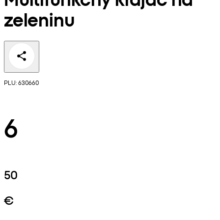
zeleninu
PLU: 630660
6
50
€