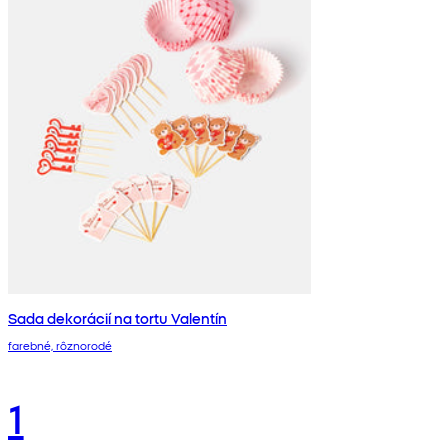
Sada dekorácií na tortu Valentín
farebné, rôznorodé
1