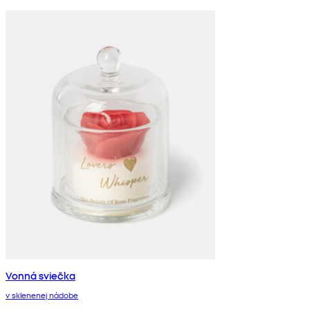
Vonná sviečka
v sklenenej nádobe