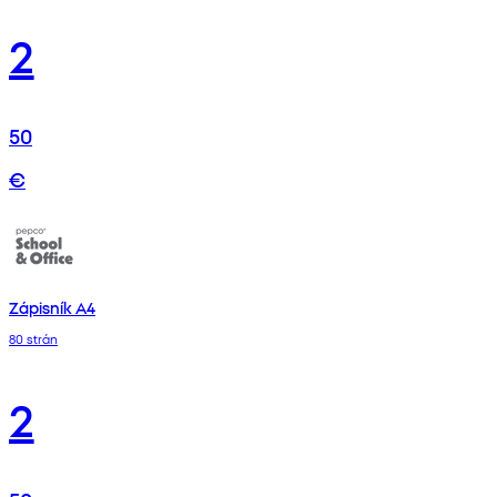
2
50
€
Zápisník A4
80 strán
2