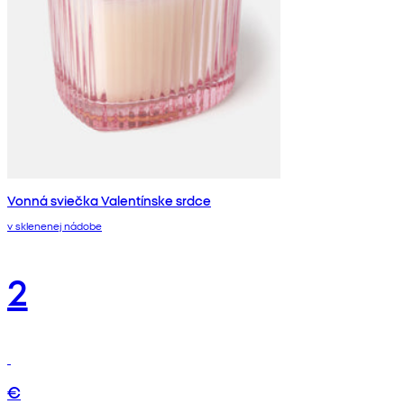
Vonná sviečka Valentínske srdce
v sklenenej nádobe
2
€