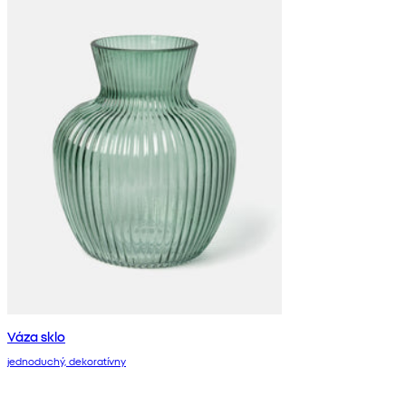
Váza sklo
jednoduchý, dekoratívny