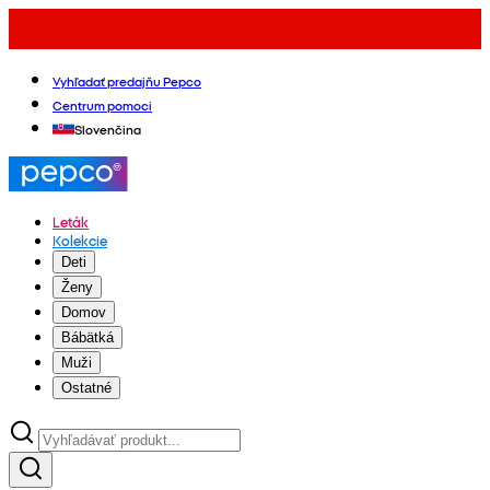
Vyhľadať predajňu Pepco
Centrum pomoci
Slovenčina
Leták
Kolekcie
Deti
Ženy
Domov
Bábätká
Muži
Ostatné