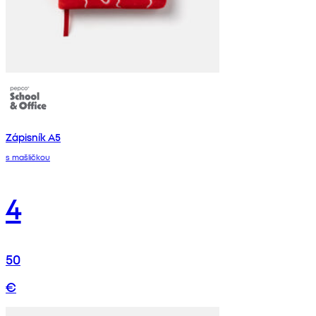
Zápisník A5
s mašličkou
4
50
€