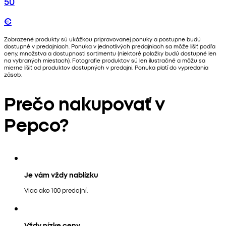
50
€
Zobrazené produkty sú ukážkou pripravovanej ponuky a postupne budú
dostupné v predajniach. Ponuka v jednotlivých predajniach sa môže líšiť podľa
ceny, množstva a dostupnosti sortimentu (niektoré položky budú dostupné len
na vybraných miestach). Fotografie produktov sú len ilustračné a môžu sa
mierne líšiť od produktov dostupných v predajni. Ponuka platí do vypredania
zásob.
Prečo nakupovať v
Pepco?
Je vám vždy nablízku
Viac ako 100 predajní.
Vždy nízke ceny