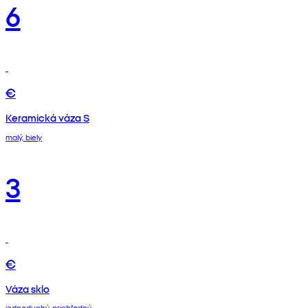
6
€
Keramická váza S
malý, biely
3
€
Váza sklo
jednoduchý, priehľadný