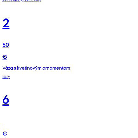
2
50
€
Váza s kvetinovým ornamentom
biely
6
€