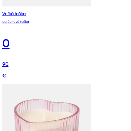
Veľká taška
darčeková taška
0
90
€