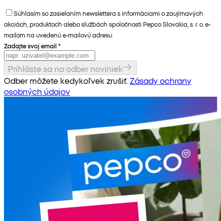
Súhlasím so zasielaním newslettera s informáciami o zaujímavých
akciách, produktoch alebo službách spoločnosti Pepco Slovakia, s. r. o. e-
mailom na uvedenú e-mailovú adresu.
Zadajte svoj email
*
Prihláste sa na odber noviniek
Odber môžete kedykoľvek zrušiť.
Zásady ochrany
osobných údajov