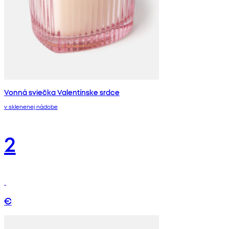
Vonná sviečka Valentínske srdce
v sklenenej nádobe
2
€