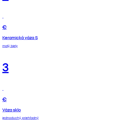
€
Keramická váza S
malý, biely
3
€
Váza sklo
jednoduchý, priehľadný