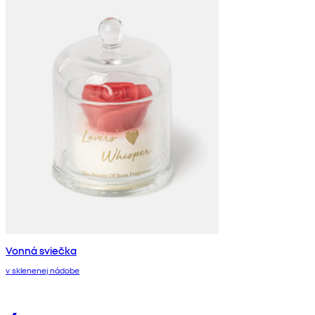
Vonná sviečka
v sklenenej nádobe