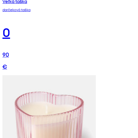
Veľká taška
darčeková taška
0
90
€