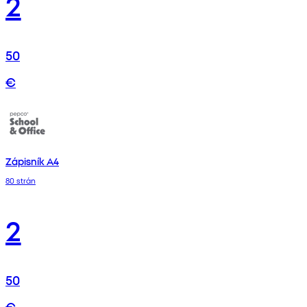
2
50
€
Zápisník A4
80 strán
2
50
€