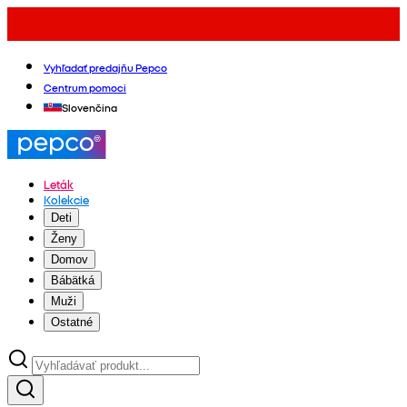
Vyhľadať predajňu Pepco
Centrum pomoci
Slovenčina
Leták
Kolekcie
Deti
Ženy
Domov
Bábätká
Muži
Ostatné