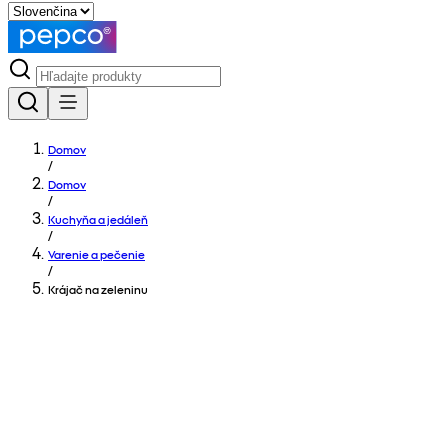
Domov
/
Domov
/
Kuchyňa a jedáleň
/
Varenie a pečenie
/
Krájač na zeleninu