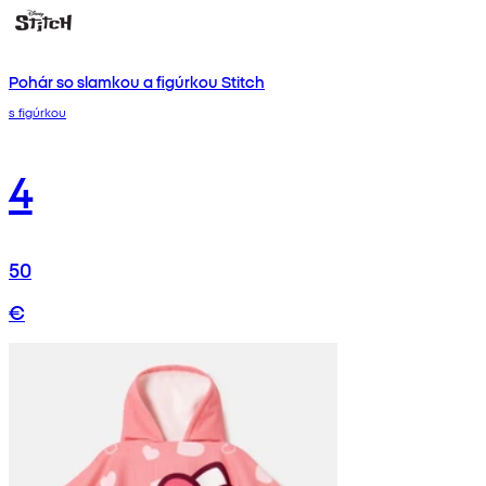
Pohár so slamkou a figúrkou Stitch
s figúrkou
4
50
€