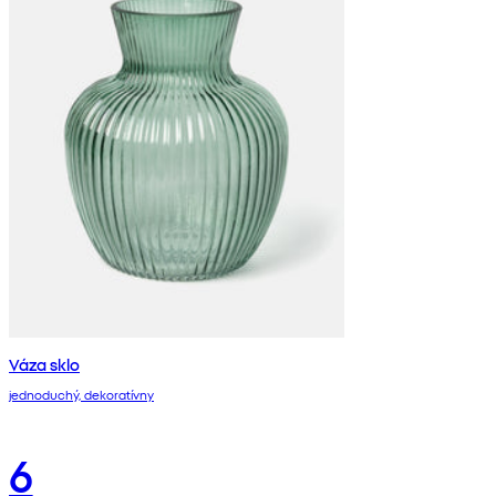
Váza sklo
jednoduchý, dekoratívny
6