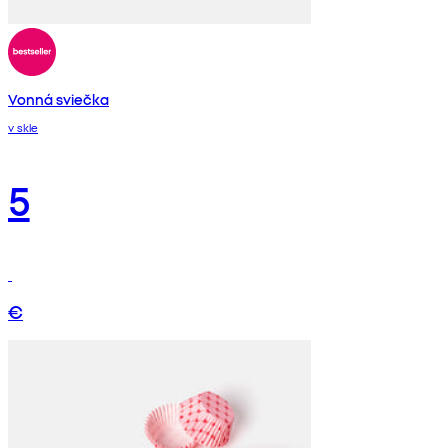
Vonná sviečka
v skle
5
€