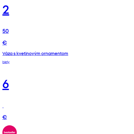
2
50
€
Váza s kvetinovým ornamentom
biely
6
€