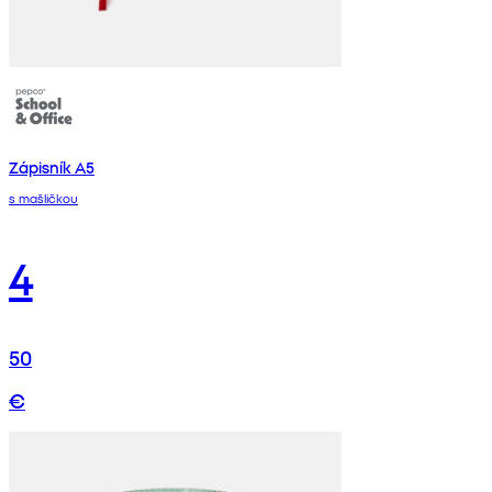
Zápisník A5
s mašličkou
4
50
€