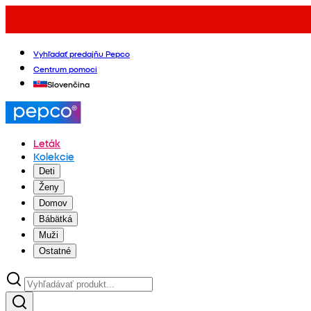
Vyhľadať predajňu Pepco
Centrum pomoci
Slovenčina
Leták
Kolekcie
Deti
Ženy
Domov
Bábätká
Muži
Ostatné