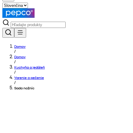
Domov
/
Domov
/
Kuchyňa a jedáleň
/
Varenie a pečenie
/
Sada nožníc