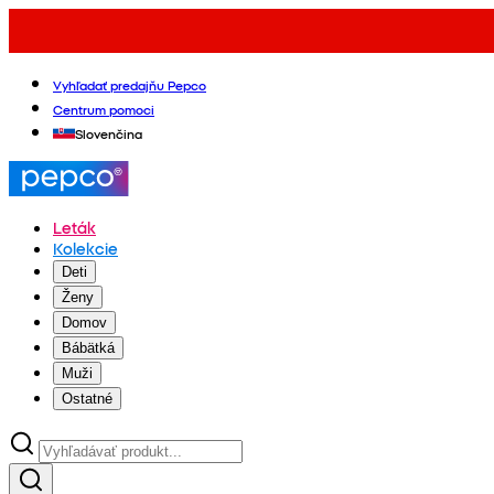
Vyhľadať predajňu Pepco
Centrum pomoci
Slovenčina
Leták
Kolekcie
Deti
Ženy
Domov
Bábätká
Muži
Ostatné