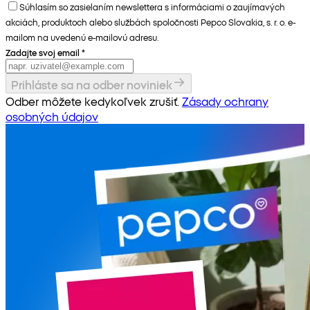
Súhlasím so zasielaním newslettera s informáciami o zaujímavých
akciách, produktoch alebo službách spoločnosti Pepco Slovakia, s. r. o. e-
mailom na uvedenú e-mailovú adresu.
Zadajte svoj email
*
Prihláste sa na odber noviniek
Odber môžete kedykoľvek zrušiť.
Zásady ochrany
osobných údajov