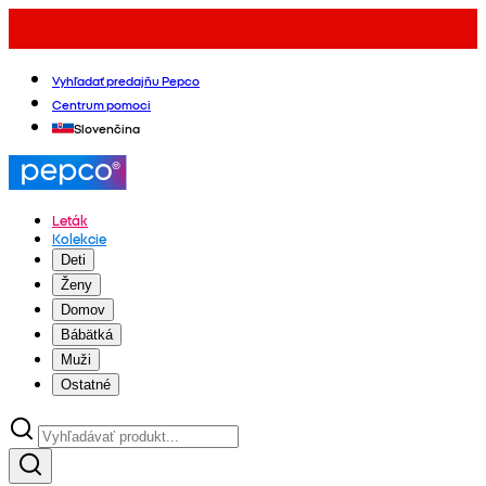
Vyhľadať predajňu Pepco
Centrum pomoci
Slovenčina
Leták
Kolekcie
Deti
Ženy
Domov
Bábätká
Muži
Ostatné