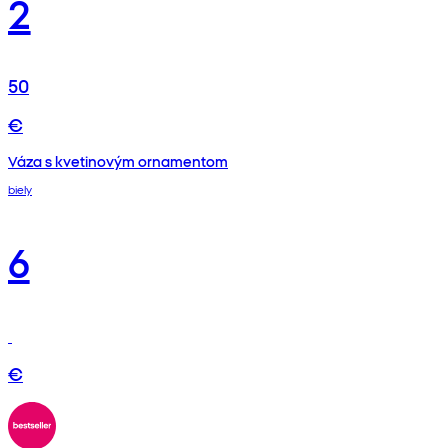
2
50
€
Váza s kvetinovým ornamentom
biely
6
€