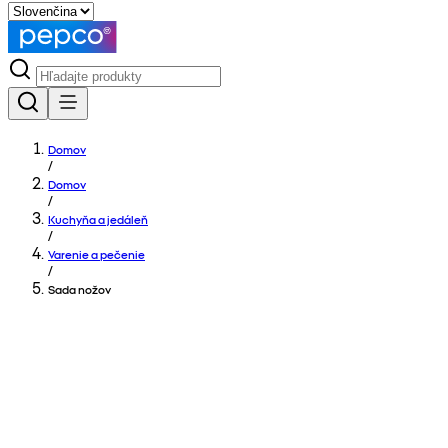
Domov
/
Domov
/
Kuchyňa a jedáleň
/
Varenie a pečenie
/
Sada nožov