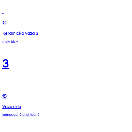
€
Keramická váza S
malý, biely
3
€
Váza sklo
jednoduchý, priehľadný