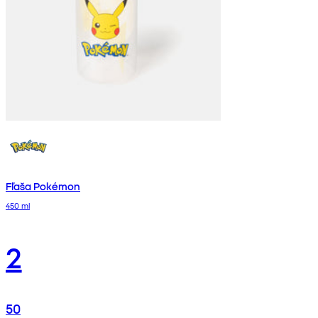
Fľaša Pokémon
450 ml
2
50