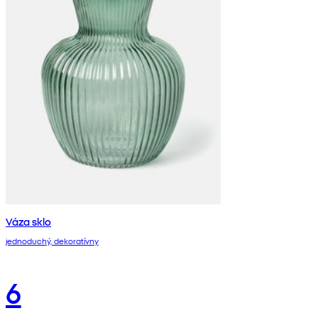
Váza sklo
jednoduchý, dekoratívny
6