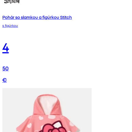
Pohár so slamkou a figúrkou Stitch
s figúrkou
4
50
€