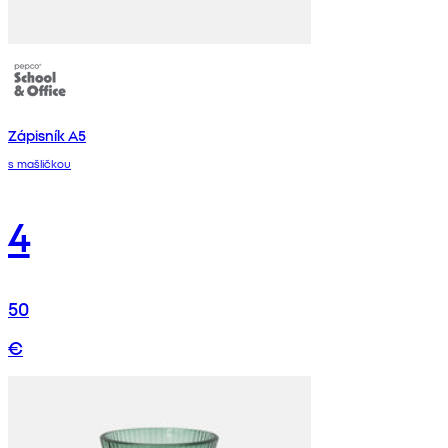
Zápisník A5
s mašličkou
4
50
€