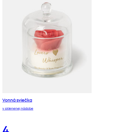
Vonná sviečka
v sklenenej nádobe
4