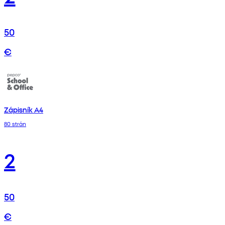
50
€
Zápisník A4
80 strán
2
50
€