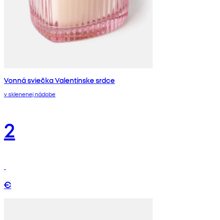
Vonná sviečka Valentínske srdce
v sklenenej nádobe
2
€