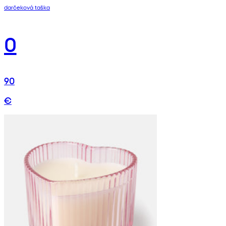
darčeková taška
0
90
€