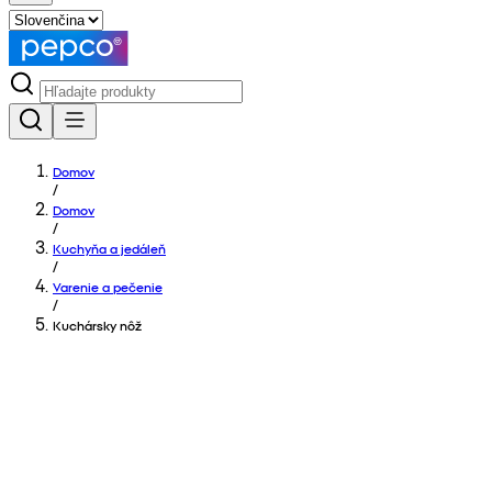
Domov
/
Domov
/
Kuchyňa a jedáleň
/
Varenie a pečenie
/
Kuchársky nôž