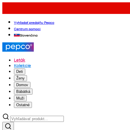
Vyhľadať predajňu Pepco
Centrum pomoci
Slovenčina
Leták
Kolekcie
Deti
Ženy
Domov
Bábätká
Muži
Ostatné