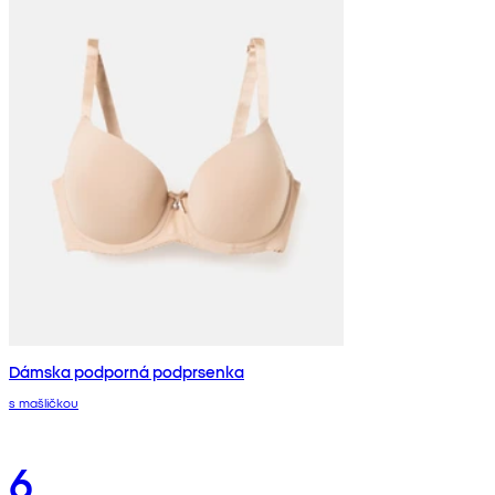
Dámska podporná podprsenka
s mašličkou
6