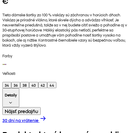
€
Tieto dámske šortky zo 100 % viskózy sú záchranou v horúcich dňoch.
Viskóza je prírodné vlákno, ktoré skvele dýcha a odvádza vlhkosť. Je
neuveriteľne priedušná, takže sa v nej budete cítiť sviežo a pohodlne aj v
30-stupňovej horúčave. Mäkký elastický pás netlačí, perfektne sa
prispôsobí postave a umožňuje vám pohodlne nosiť šortky vysoko na
bokoch, ale aj nižšie. Kontrastné čiernobiele vzory sú bezpečnou voľbou,
ktorá vždy vyzerá štýlovo.
Farby
Veľkosti
34
36
38
40
42
44
Detaily
Nájsť predajňu
30 dní na vrátenie