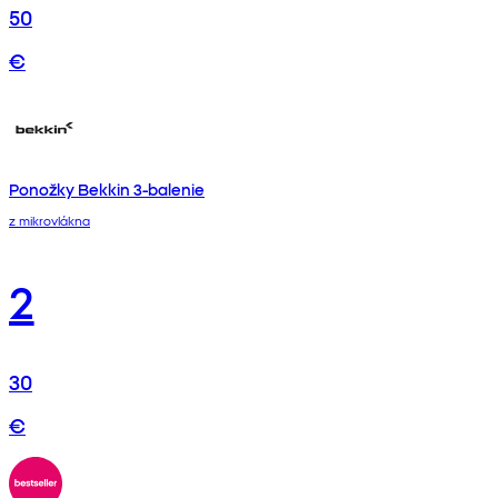
50
€
Ponožky Bekkin 3-balenie
z mikrovlákna
2
30
€