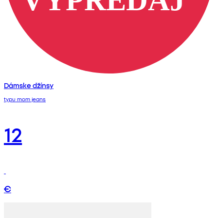
Dámske džínsy
typu mom jeans
12
€