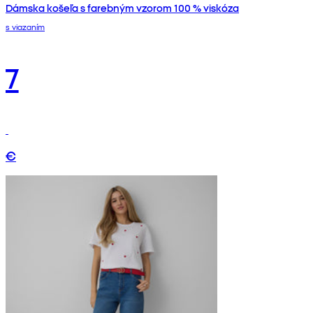
Dámska košeľa s farebným vzorom 100 % viskóza
s viazaním
7
€