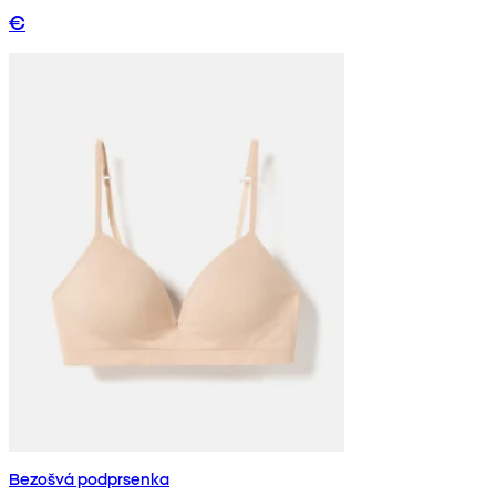
€
Bezošvá podprsenka