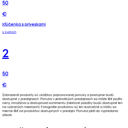
50
€
Kľúčenka s príveskami
s kvetom
2
50
€
Zobrazené produkty sú ukážkou pripravovanej ponuky a postupne budú
dostupné v predajniach. Ponuka v jednotlivých predajniach sa môže líšiť podľa
ceny, množstva a dostupnosti sortimentu (niektoré položky budú dostupné len
na vybraných miestach). Fotografie produktov sú len ilustračné a môžu sa
mierne líšiť od produktov dostupných v predajni. Ponuka platí do vypredania
zásob.