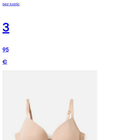
bez kostíc
3
95
€