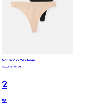
Nohavičky 2-balenie
bezošvé tangá
2
95