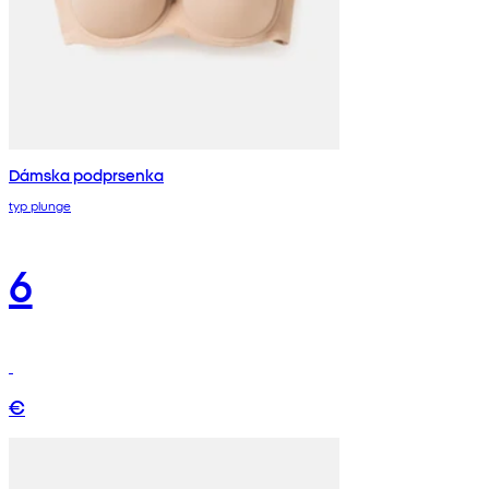
Dámska podprsenka
typ plunge
6
€