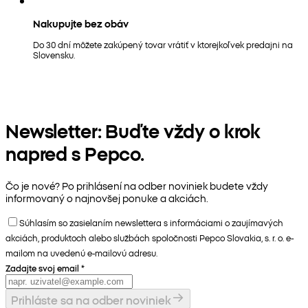
Nakupujte bez obáv
Do 30 dní môžete zakúpený tovar vrátiť v ktorejkoľvek predajni na
Slovensku.
Newsletter: Buďte vždy o krok
napred s Pepco.
Čo je nové? Po prihlásení na odber noviniek budete vždy
informovaný o najnovšej ponuke a akciách.
Súhlasím so zasielaním newslettera s informáciami o zaujímavých
akciách, produktoch alebo službách spoločnosti Pepco Slovakia, s. r. o. e-
mailom na uvedenú e-mailovú adresu.
Zadajte svoj email
*
Prihláste sa na odber noviniek