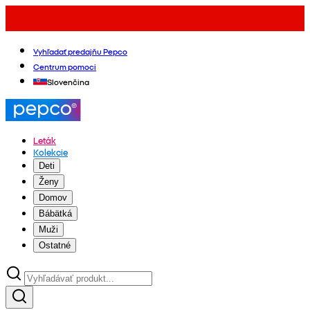
Vyhľadať predajňu Pepco
Centrum pomoci
Slovenčina
Leták
Kolekcie
Deti
Ženy
Domov
Bábätká
Muži
Ostatné