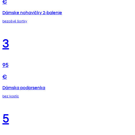
€
Dámske nohavičky 2-balenie
bezošvé šortky
3
95
€
Dámska podprsenka
bez kostíc
5