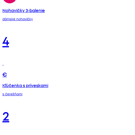
Nohavičky 3-balenie
dámske nohavičky
4
€
Kľúčenka s príveskami
s čerešňami
2