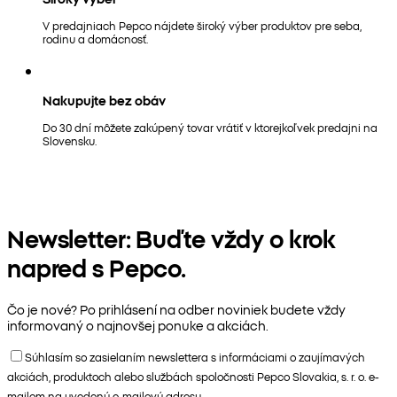
V predajniach Pepco nájdete široký výber produktov pre seba,
rodinu a domácnosť.
Nakupujte bez obáv
Do 30 dní môžete zakúpený tovar vrátiť v ktorejkoľvek predajni na
Slovensku.
Newsletter: Buďte vždy o krok
napred s Pepco.
Čo je nové? Po prihlásení na odber noviniek budete vždy
informovaný o najnovšej ponuke a akciách.
Súhlasím so zasielaním newslettera s informáciami o zaujímavých
akciách, produktoch alebo službách spoločnosti Pepco Slovakia, s. r. o. e-
mailom na uvedenú e-mailovú adresu.