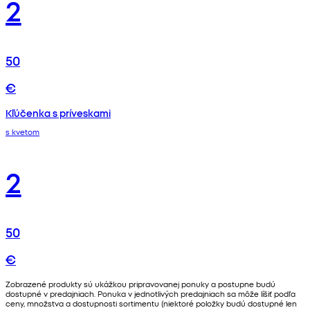
2
50
€
Kľúčenka s príveskami
s kvetom
2
50
€
Zobrazené produkty sú ukážkou pripravovanej ponuky a postupne budú
dostupné v predajniach. Ponuka v jednotlivých predajniach sa môže líšiť podľa
ceny, množstva a dostupnosti sortimentu (niektoré položky budú dostupné len