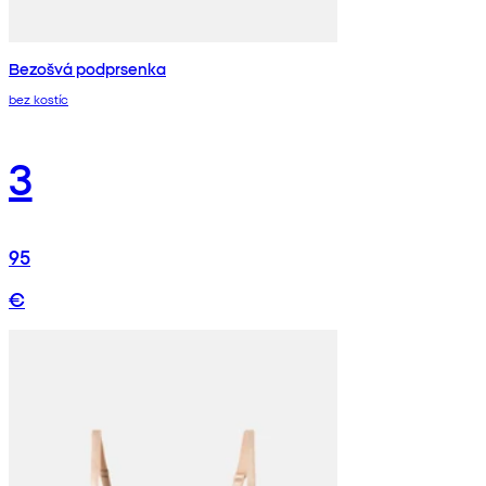
Bezošvá podprsenka
bez kostíc
3
95
€