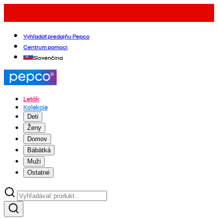
Vyhľadať predajňu Pepco
Centrum pomoci
Slovenčina
Leták
Kolekcie
Deti
Ženy
Domov
Bábätká
Muži
Ostatné