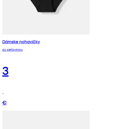
Dámske nohavičky
so sieťovinou
3
€