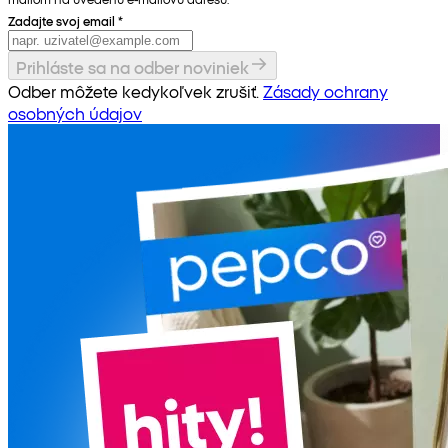
Zadajte svoj email
*
Prihláste sa na odber noviniek
Odber môžete kedykoľvek zrušiť.
Zásady ochrany
osobných údajov