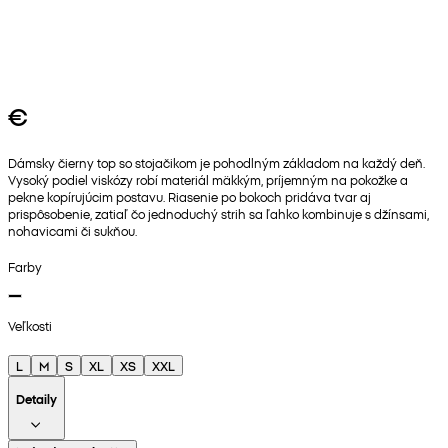
€
Dámsky čierny top so stojačikom je pohodlným základom na každý deň.
Vysoký podiel viskózy robí materiál mäkkým, príjemným na pokožke a
pekne kopírujúcim postavu. Riasenie po bokoch pridáva tvar aj
prispôsobenie, zatiaľ čo jednoduchý strih sa ľahko kombinuje s džínsami,
nohavicami či sukňou.
Farby
Veľkosti
L
M
S
XL
XS
XXL
Detaily