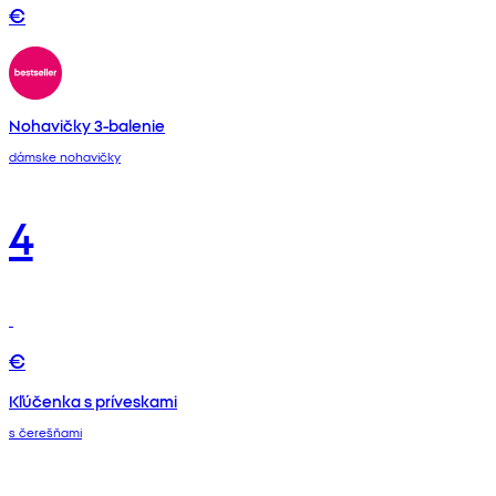
€
Nohavičky 3-balenie
dámske nohavičky
4
€
Kľúčenka s príveskami
s čerešňami