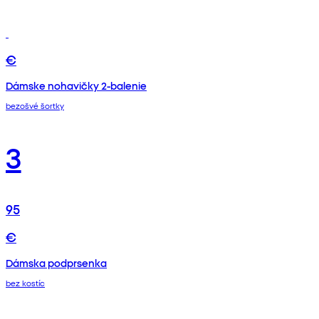
€
Dámske nohavičky 2-balenie
bezošvé šortky
3
95
€
Dámska podprsenka
bez kostíc