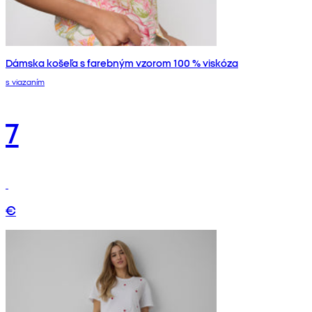
Dámska košeľa s farebným vzorom 100 % viskóza
s viazaním
7
€