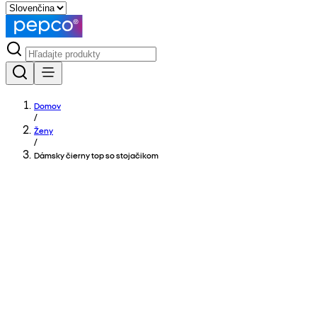
Domov
/
Ženy
/
Dámsky čierny top so stojačikom