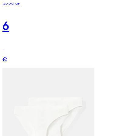
typ plunge
6
€