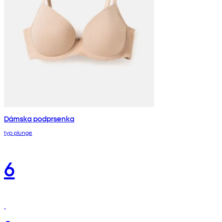
Dámska podprsenka
typ plunge
6