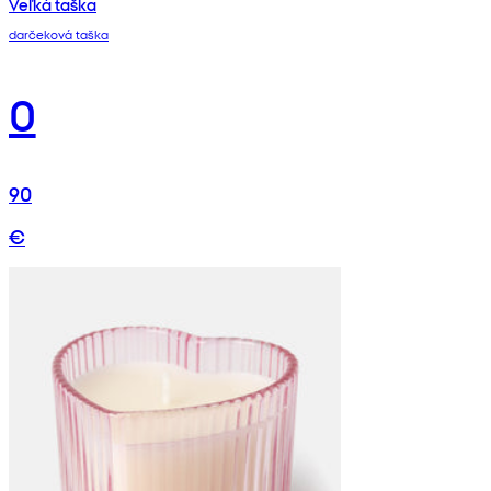
Veľká taška
darčeková taška
0
90
€