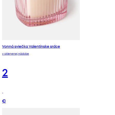
Vonná sviečka Valentínske srdce
v sklenenej nádobe
2
€