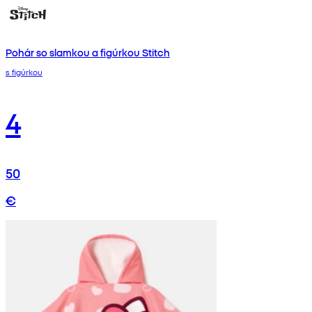
Pohár so slamkou a figúrkou Stitch
s figúrkou
4
50
€