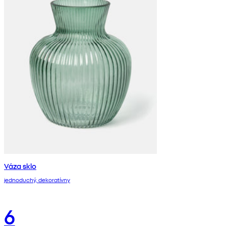
Váza sklo
jednoduchý, dekoratívny
6