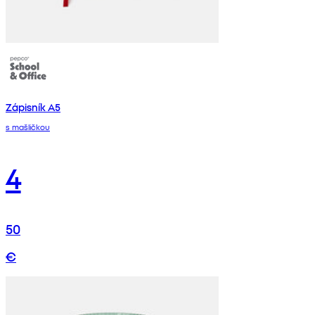
Zápisník A5
s mašličkou
4
50
€