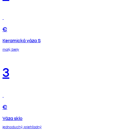
€
Keramická váza S
malý, biely
3
€
Váza sklo
jednoduchý, priehľadný