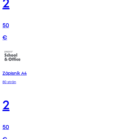
2
50
€
Zápisník A4
80 strán
2
50
€