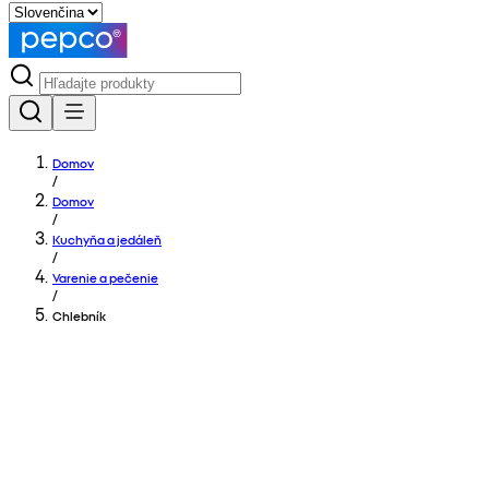
Domov
/
Domov
/
Kuchyňa a jedáleň
/
Varenie a pečenie
/
Chlebník