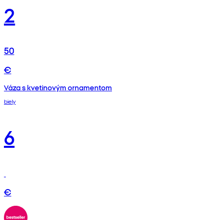
2
50
€
Váza s kvetinovým ornamentom
biely
6
€