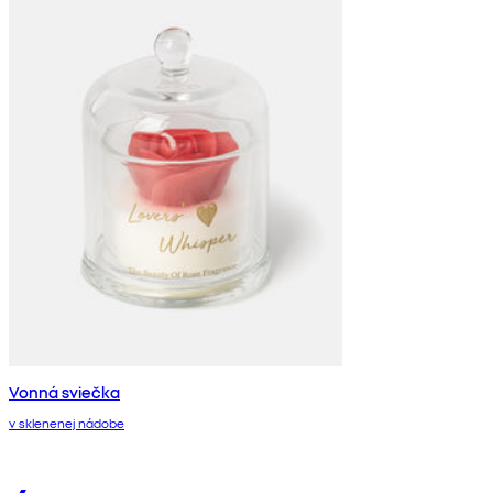
Vonná sviečka
v sklenenej nádobe