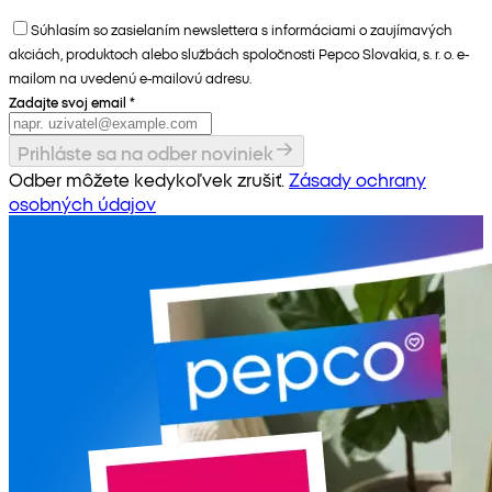
Súhlasím so zasielaním newslettera s informáciami o zaujímavých
akciách, produktoch alebo službách spoločnosti Pepco Slovakia, s. r. o. e-
mailom na uvedenú e-mailovú adresu.
Zadajte svoj email
*
Prihláste sa na odber noviniek
Odber môžete kedykoľvek zrušiť.
Zásady ochrany
osobných údajov