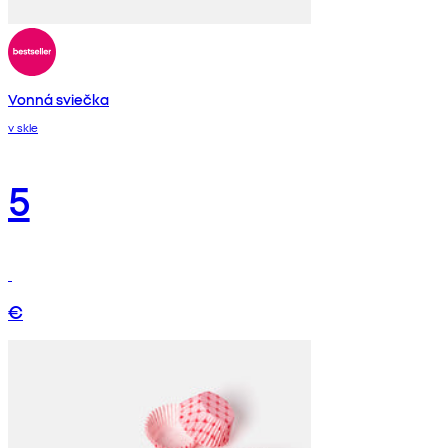
Vonná sviečka
v skle
5
€