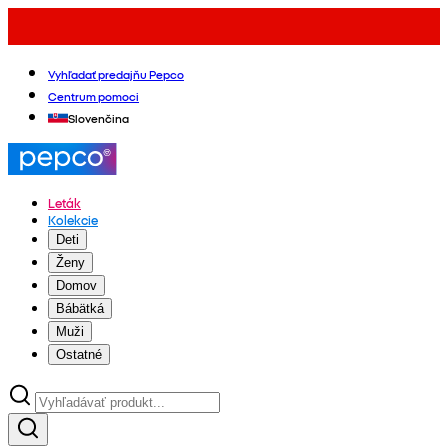
Vyhľadať predajňu Pepco
Centrum pomoci
Slovenčina
Leták
Kolekcie
Deti
Ženy
Domov
Bábätká
Muži
Ostatné