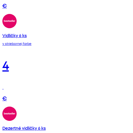
€
Vidličky 6 ks
v striebornej farbe
4
€
Dezertné vidličky 6 ks