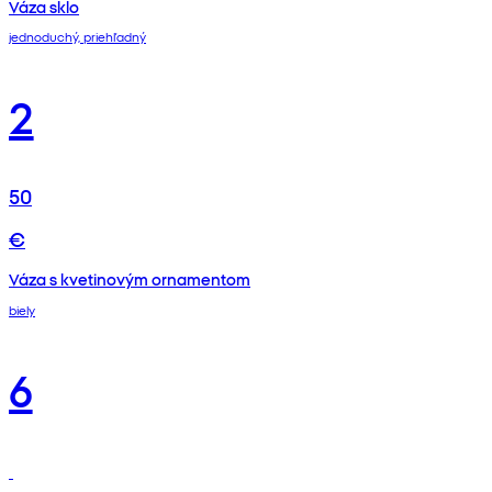
Váza sklo
jednoduchý, priehľadný
2
50
€
Váza s kvetinovým ornamentom
biely
6