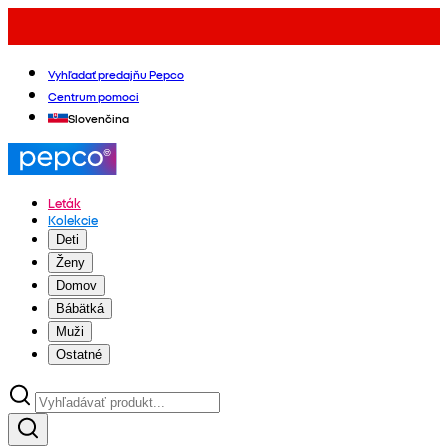
Vyhľadať predajňu Pepco
Centrum pomoci
Slovenčina
Leták
Kolekcie
Deti
Ženy
Domov
Bábätká
Muži
Ostatné