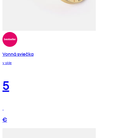
Vonná sviečka
v skle
5
€