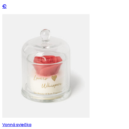
€
Vonná sviečka