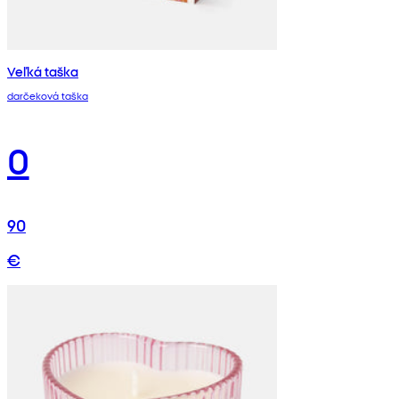
Veľká taška
darčeková taška
0
90
€