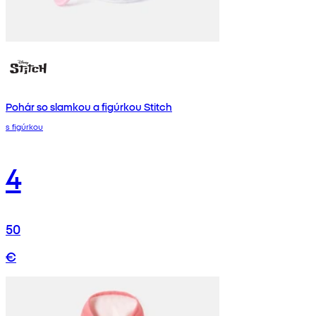
Pohár so slamkou a figúrkou Stitch
s figúrkou
4
50
€