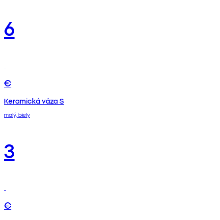
6
€
Keramická váza S
malý, biely
3
€