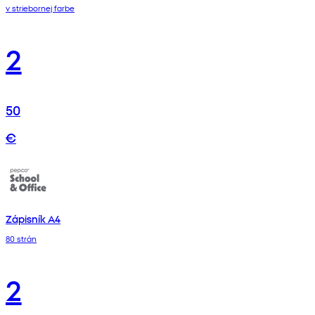
v striebornej farbe
2
50
€
Zápisník A4
80 strán
2