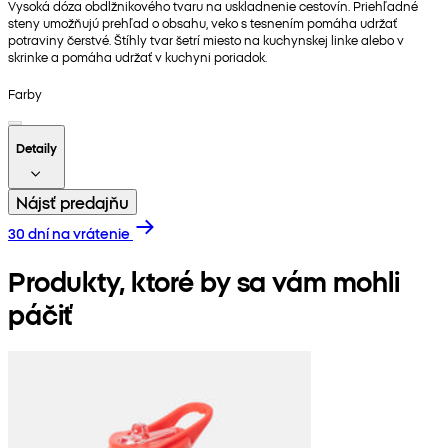
Vysoká dóza obdĺžnikového tvaru na uskladnenie cestovín. Priehľadné
steny umožňujú prehľad o obsahu, veko s tesnením pomáha udržať
potraviny čerstvé. Štíhly tvar šetrí miesto na kuchynskej linke alebo v
skrinke a pomáha udržať v kuchyni poriadok.
Farby
Detaily
Nájsť predajňu
30 dní na vrátenie
Produkty, ktoré by sa vám mohli
páčiť