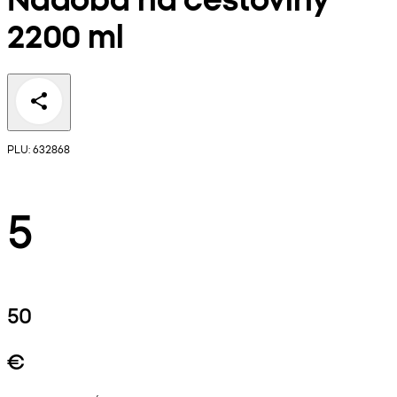
2200 ml
PLU: 632868
5
50
€