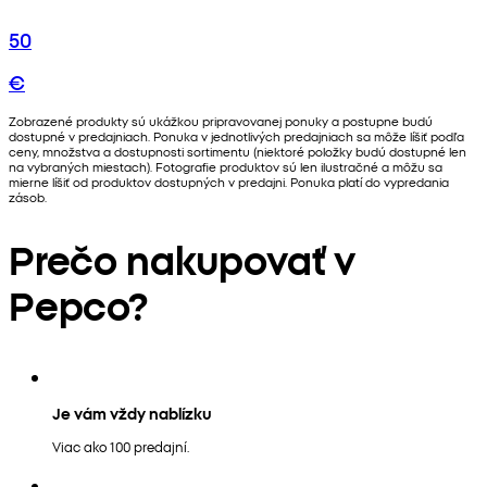
50
€
Zobrazené produkty sú ukážkou pripravovanej ponuky a postupne budú
dostupné v predajniach. Ponuka v jednotlivých predajniach sa môže líšiť podľa
ceny, množstva a dostupnosti sortimentu (niektoré položky budú dostupné len
na vybraných miestach). Fotografie produktov sú len ilustračné a môžu sa
mierne líšiť od produktov dostupných v predajni. Ponuka platí do vypredania
zásob.
Prečo nakupovať v
Pepco?
Je vám vždy nablízku
Viac ako 100 predajní.