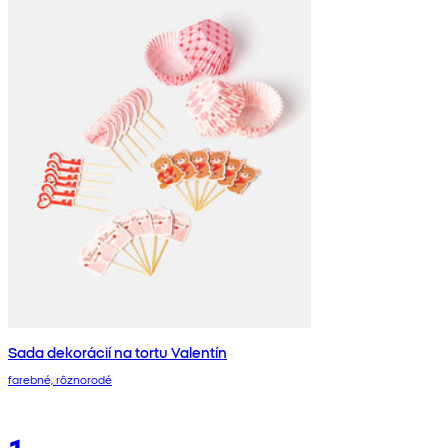
Sada dekorácií na tortu Valentín
farebné, rôznorodé