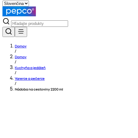
Domov
/
Domov
/
Kuchyňa a jedáleň
/
Varenie a pečenie
/
Nádoba na cestoviny 2200 ml