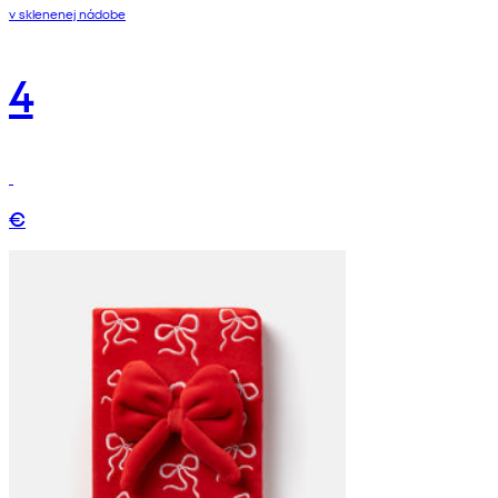
v sklenenej nádobe
4
€