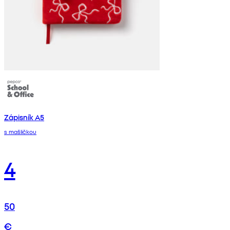
Zápisník A5
s mašličkou
4
50
€