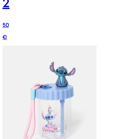
2
50
€