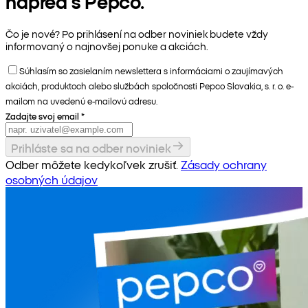
napred s Pepco.
Čo je nové? Po prihlásení na odber noviniek budete vždy
informovaný o najnovšej ponuke a akciách.
Súhlasím so zasielaním newslettera s informáciami o zaujímavých
akciách, produktoch alebo službách spoločnosti Pepco Slovakia, s. r. o. e-
mailom na uvedenú e-mailovú adresu.
Zadajte svoj email
*
Prihláste sa na odber noviniek
Odber môžete kedykoľvek zrušiť.
Zásady ochrany
osobných údajov