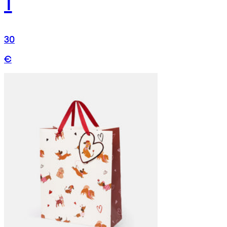
1
30
€