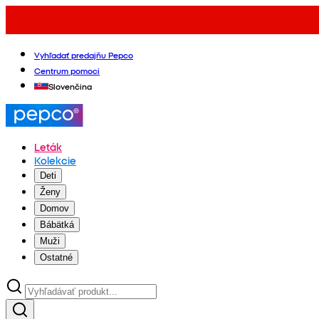
Vyhľadať predajňu Pepco
Centrum pomoci
Slovenčina
Leták
Kolekcie
Deti
Ženy
Domov
Bábätká
Muži
Ostatné