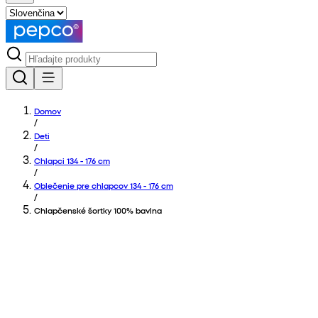
Domov
/
Deti
/
Chlapci 134 - 176 cm
/
Oblečenie pre chlapcov 134 - 176 cm
/
Chlapčenské šortky 100% bavlna