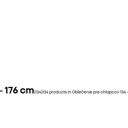
- 176 cm
(
134
)
134
products in
Oblečenie pre chlapcov 134 -