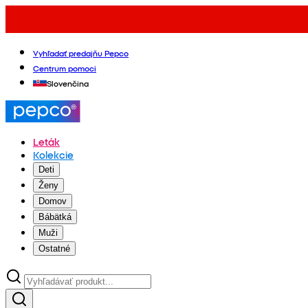
Vyhľadať predajňu Pepco
Centrum pomoci
Slovenčina
Leták
Kolekcie
Deti
Ženy
Domov
Bábätká
Muži
Ostatné