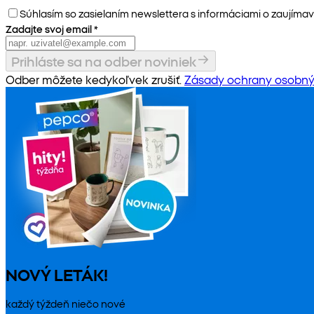
Súhlasím so zasielaním newslettera s informáciami o zaujímav
Zadajte svoj email
*
Prihláste sa na odber noviniek
Odber môžete kedykoľvek zrušiť.
Zásady ochrany osobný
NOVÝ LETÁK!
každý týždeň niečo nové