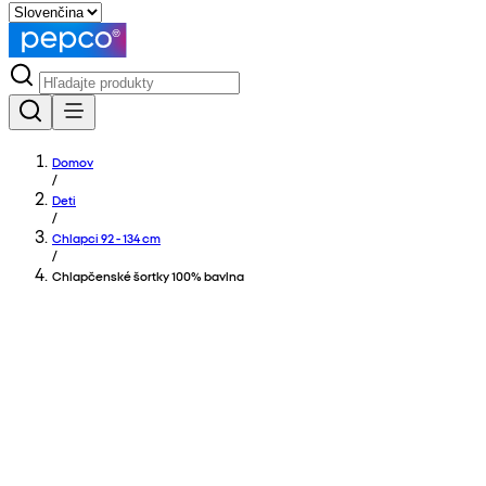
Domov
/
Deti
/
Chlapci 92 - 134 cm
/
Chlapčenské šortky 100% bavlna