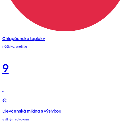
Chlapčenské tepláky
nášivka, prešitie
9
€
Dievčenská mikina s výšivkou
s dlhým rukávom