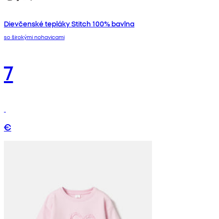
Dievčenské tepláky Stitch 100% bavlna
so širokými nohavicami
7
€