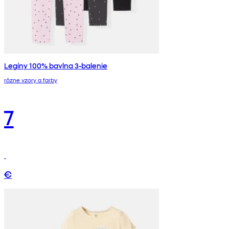
Legíny 100% bavlna 3-balenie
rôzne vzory a farby
7
€