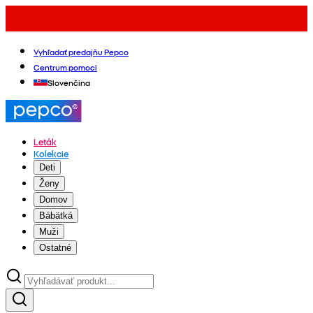
Vyhľadať predajňu Pepco
Centrum pomoci
Slovenčina
Leták
Kolekcie
Deti
Ženy
Domov
Bábätká
Muži
Ostatné