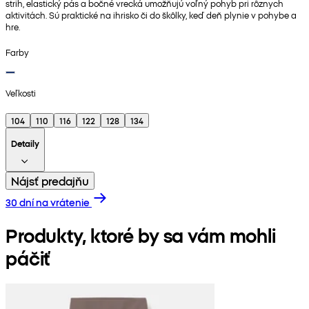
strih, elastický pás a bočné vrecká umožňujú voľný pohyb pri rôznych
aktivitách. Sú praktické na ihrisko či do škôlky, keď deň plynie v pohybe a
hre.
Farby
Veľkosti
104
110
116
122
128
134
Detaily
Nájsť predajňu
30 dní na vrátenie
Produkty, ktoré by sa vám mohli
páčiť