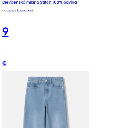
Dievčenská mikina Stitch 100% bavlna
na zips, s kapucňou
9
€