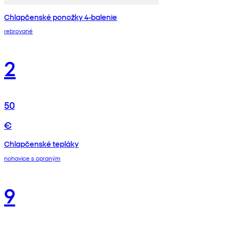
Chlapčenské ponožky 4-balenie
rebrované
2
50
€
Chlapčenské tepláky
nohavice s opraným
9