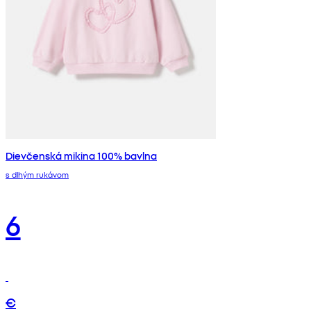
Dievčenská mikina 100% bavlna
s dlhým rukávom
6
€