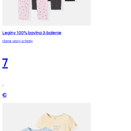
Legíny 100% bavlna 3-balenie
rôzne vzory a farby
7
€