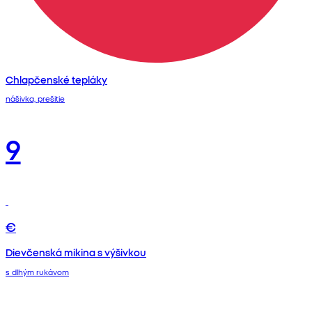
Chlapčenské tepláky
nášivka, prešitie
9
€
Dievčenská mikina s výšivkou
s dlhým rukávom