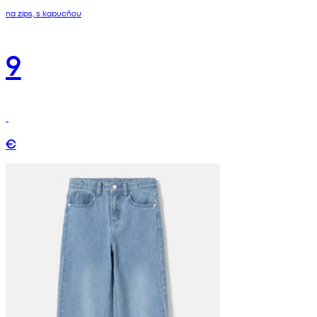
na zips, s kapucňou
9
€