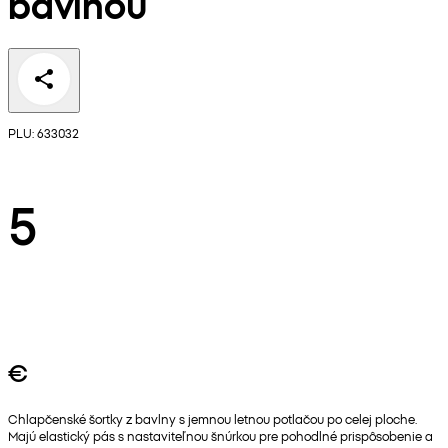
bavlnou
PLU: 633032
5
€
Chlapčenské šortky z bavlny s jemnou letnou potlačou po celej ploche.
Majú elastický pás s nastaviteľnou šnúrkou pre pohodlné prispôsobenie a