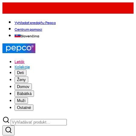
Vyhľadať predajňu Pepco
Centrum pomoci
Slovenčina
Leták
Kolekcie
Deti
Ženy
Domov
Bábätká
Muži
Ostatné