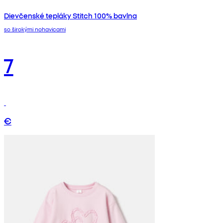
Dievčenské tepláky Stitch 100% bavlna
so širokými nohavicami
7
€