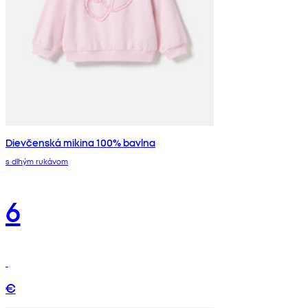
Dievčenská mikina 100% bavlna
s dlhým rukávom
6
€