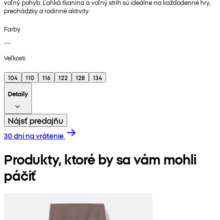
voľný pohyb. Ľahká tkanina a voľný strih sú ideálne na každodenné hry,
prechádzky a rodinné aktivity.
Farby
Veľkosti
104
110
116
122
128
134
Detaily
Nájsť predajňu
30 dní na vrátenie
Produkty, ktoré by sa vám mohli
páčiť