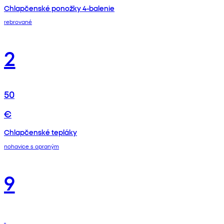
Chlapčenské ponožky 4-balenie
rebrované
2
50
€
Chlapčenské tepláky
nohavice s opraným
9