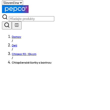
Domov
/
Deti
/
Chlapci 92 - 134 cm
/
Chlapčenské šortky s bavlnou