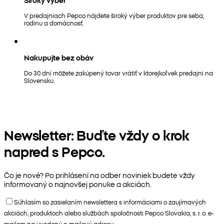
V predajniach Pepco nájdete široký výber produktov pre seba,
rodinu a domácnosť.
Nakupujte bez obáv
Do 30 dní môžete zakúpený tovar vrátiť v ktorejkoľvek predajni na
Slovensku.
Newsletter: Buďte vždy o krok
napred s Pepco.
Čo je nové? Po prihlásení na odber noviniek budete vždy
informovaný o najnovšej ponuke a akciách.
Súhlasím so zasielaním newslettera s informáciami o zaujímavých
akciách, produktoch alebo službách spoločnosti Pepco Slovakia, s. r. o. e-
mailom na uvedenú e-mailovú adresu.